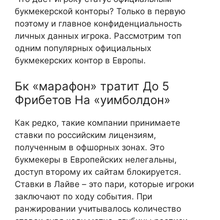
букмекерской конторы? Только в первую
поэтому и главное конфиденциальность
личных данных игрока. Рассмотрим топ
одним популярных официальных
букмекерских контор в Европы.
Бк «марафон» тратит До 5
Фрибетов На «уимболдон»
Как редко, такие компании принимаете
ставки по российским лицензиям,
полученным в офшорных зонах. Это
букмекеры в Европейских нелегальны,
доступ второму их сайтам блокируется.
Ставки в Лайве – это пари, которые игроки
заключают по ходу события. При
ранжировании учитывалось количество