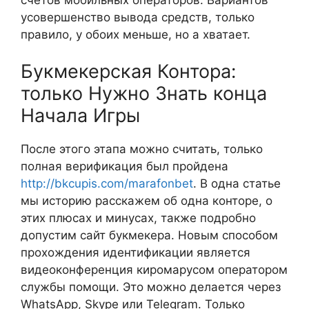
усовершенство вывода средств, только
правило, у обоих меньше, но а хватает.
Букмекерская Контора:
только Нужно Знать конца
Начала Игры
После этого этапа можно считать, только
полная верификация был пройдена
http://bkcupis.com/marafonbet
. В одна статье
мы историю расскажем об одна конторе, о
этих плюсах и минусах, также подробно
допустим сайт букмекера. Новым способом
прохождения идентификации является
видеоконференция киромарусом оператором
службы помощи. Это можно делается через
WhatsApp, Skype или Telegram. Только