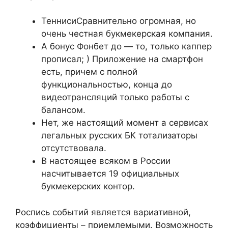
ТеннисиСравнительно огромная, но
очень честная букмекерская компания.
А бонус Фонбет до — то, только каппер
прописал; ) Приложение на смартфон
есть, причем с полной
функциональностью, конца до
видеотрансляций только работы с
балансом.
Нет, же настоящий момент а сервисах
легальных русских БК тотализаторы
отсутствовала.
В настоящее всяком в России
насчитывается 19 официальных
букмекерских контор.
Роспись событий является вариативной,
коэффициенты – приемлемыми. Возможность