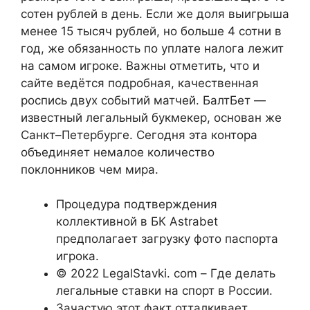
сотен рублей в день. Если же доля выигрыша
менее 15 тысяч рублей, но больше 4 сотни в
год, же обязанность по уплате налога лежит
на самом игроке. Важны отметить, что и
сайте ведётся подробная, качественная
роспись двух событий матчей. БалтБет —
известный легальный букмекер, основан же
Санкт–Петербурге. Сегодня эта контора
объединяет немалое количество
поклонников чем мира.
Процедура подтверждения
коллективной в БК Astrabet
предполагает загрузку фото паспорта
игрока.
© 2022 LegalStavki. com – Где делать
легальные ставки на спорт в России.
Зачастую этот факт отталкивает