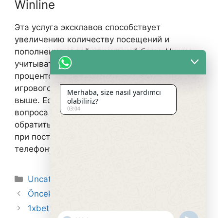
Winline
Эта услуга эксклавов способствует
увеличению количеству посещений и
пополнения своей клиентской базы. Нужно
учитывать, что контора снимает 13
процентов с выигрыша. Способы пополнения
игрового кошелька, счёта игрока, описаны
Merhaba, size nasıl yardımcı
выше. Если возникают какие – ни будь
olabiliriz?
03:04
вопроса или сложности, никогда можно
обратиться к операторам и просите помочь
при посторонней Скайпа, позвонив вопреки
телефону или как написать письмо.
Kategoriler
Uncategorized
Önceki yazı
1xbet Регистрация в Официальном Сайте