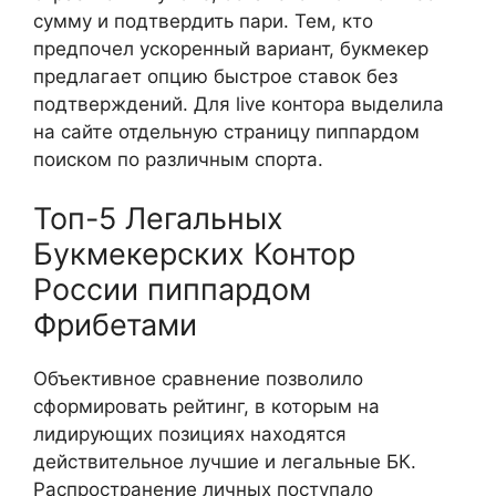
сумму и подтвердить пари. Тем, кто
предпочел ускоренный вариант, букмекер
предлагает опцию быстрое ставок без
подтверждений. Для live контора выделила
на сайте отдельную страницу пиппардом
поиском по различным спорта.
Топ-5 Легальных
Букмекерских Контор
России пиппардом
Фрибетами
Объективное сравнение позволило
сформировать рейтинг, в которым на
лидирующих позициях находятся
действительное лучшие и легальные БК.
Распространение личных поступало