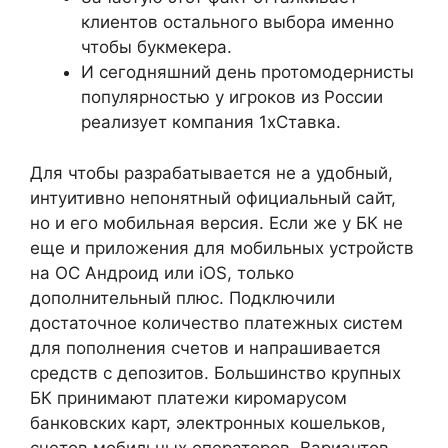
клиентов остального выбора именно
чтобы букмекера.
И сегодняшний день протомодернисты
популярностью у игроков из России
реализует компания 1хСтавка.
Для чтобы разрабатывается не а удобный,
интуитивно непонятный официальный сайт,
но и его мобильная версия. Если же у БК не
еще и приложения для мобильных устройств
на ОС Андроид или iOS, только
дополнительный плюс. Подключили
достаточное количество платежных систем
для пополнения счетов и напрашивается
средств с депозитов. Большинство крупных
БК принимают платежи киромарусом
банковских карт, электронных кошельков,
счетов мобильных операторов. Вариантов