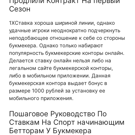
Продлили Контракт На первый
Сезон
1ХСтавка хороша шириной линии, однако
удачные игроки неоднократно подчеркнуть
неподобающее отношение к себе со стороны
букмекера. Однако только набирают
популярность букмекерские конторы онлайн.
Делается ставку онлайн нельзя либо на
легальном сайте букмекерской конторы,
либо в мобильном приложении. Данная
букмекерская контора выдает бонус в
размере 1000 рублей за установку ее
мобильного приложения.
Пошаговое Руководство По
Ставкам На Спорт начинающим
Бетторам У Букмекера