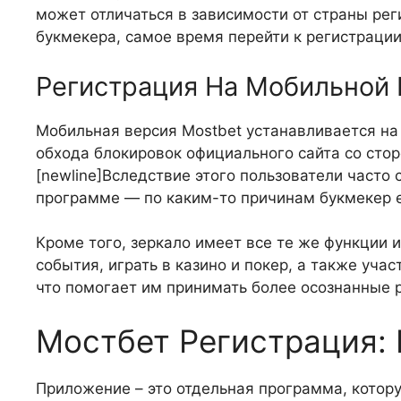
может отличаться в зависимости от страны ре
букмекера, самое время перейти к регистрации
Регистрация На Мобильной 
Мобильная версия Mostbet устанавливается на
обхода блокировок официального сайта со сто
[newline]Вследствие этого пользователи часто
программе — по каким-то причинам букмекер ег
Кроме того, зеркало имеет все те же функции 
события, играть в казино и покер, а также учас
что помогает им принимать более осознанные 
Мостбет Регистрация:
Приложение – это отдельная программа, котору