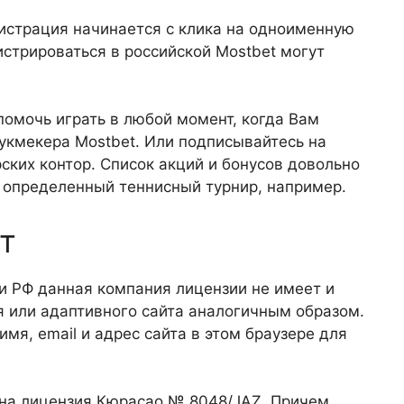
гистрация начинается с клика на одноименную
истрироваться в российской Mostbet могут
помочь играть в любой момент, когда Вам
укмекера Mostbet. Или подписывайтесь на
ких контор. Список акций и бонусов довольно
 определенный теннисный турнир, например.
т
ии РФ данная компания лицензии не имеет и
я или адаптивного сайта аналогичным образом.
мя, email и адрес сайта в этом браузере для
ана лицензия Кюрасао № 8048/JAZ. Причем