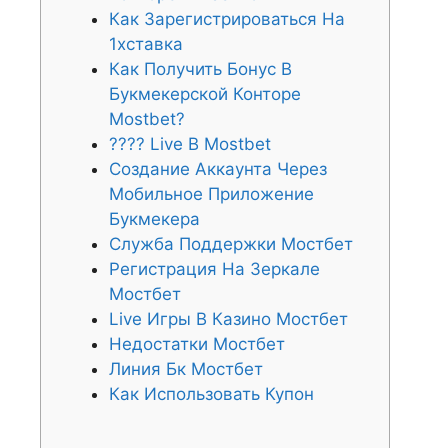
Как Зарегистрироваться На
1хставка
Как Получить Бонус В
Букмекерской Конторе
Mostbet?
???? Live В Mostbet
Создание Аккаунта Через
Мобильное Приложение
Букмекера
Служба Поддержки Мостбет
Регистрация На Зеркале
Мостбет
Live Игры В Казино Мостбет
Недостатки Мостбет
Линия Бк Мостбет
Как Использовать Купон