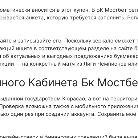
оматически вносится в этот купон. В БК Мостбет ре
крывается анкета, которую требуется заполнить. Рег
айте и записывайте его. Поскольку зеркало сможет 
 акций ищите в соответствующем разделе на сайте б
 об актуальных и выгодных предложениях букмекерс
кции — на конкретный матч из Лиги Чемпионов или
чного Кабинета Бк Мостбе
выданной государством Кюрасао, а вот на территор
. Проверка возможна также с мобильного приложени
ко один раз при создании аккаунта. Сохранить моё и
 онлайн-ставок и финансовых транзакций была выд