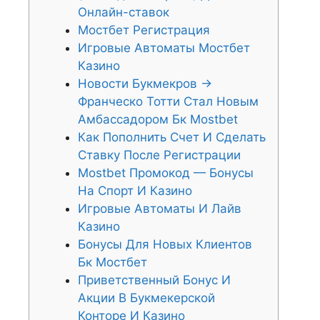
Онлайн-ставок
Мостбет Регистрация
Игровые Автоматы Мостбет
Казино
Новости Букмекров →
Франческо Тотти Стал Новым
Амбассадором Бк Mostbet
Как Пополнить Счет И Сделать
Ставку После Регистрации
Mostbet Промокод — Бонусы
На Спорт И Казино
Игровые Автоматы И Лайв
Казино
Бонусы Для Новых Клиентов
Бк Мостбет
Приветственный Бонус И
Акции В Букмекерской
Конторе И Казино