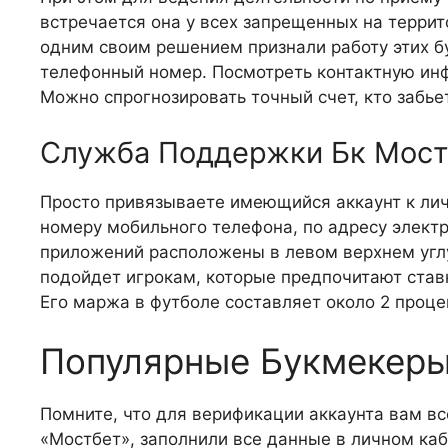
встречается она у всех запрещенных на террит
одним своим решением признали работу этих б
телефонный номер. Посмотреть контактную инф
Можно спрогнозировать точный счет, кто забье
Служба Поддержки Бк Мост
Просто привязываете имеющийся аккаунт к личн
номеру мобильного телефона, по адресу электр
приложений расположены в левом верхнем углу
подойдет игрокам, которые предпочитают став
Его маржа в футболе составляет около 2 проце
Популярные Букмекер
Помните, что для верификации аккаунта вам в
«Мостбет», заполнили все данные в личном каб