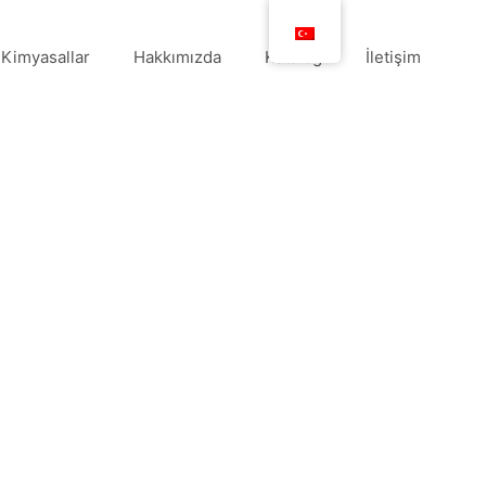
Kimyasallar
Hakkımızda
Katalog
İletişim