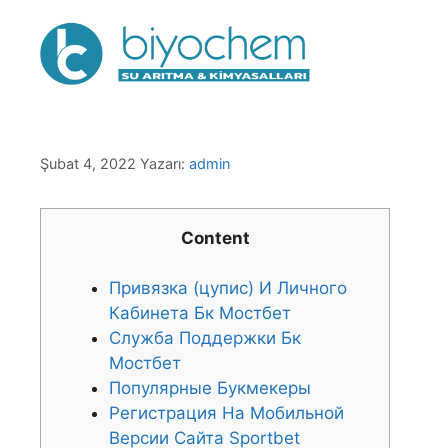
İçeriğe
atla
Şubat 4, 2022
Yazarı:
admin
Content
Привязка (цупис) И Личного
Кабинета Бк Мостбет
Служба Поддержки Бк
Мостбет
Популярные Букмекеры
Регистрация На Мобильной
Версии Сайта Sportbet