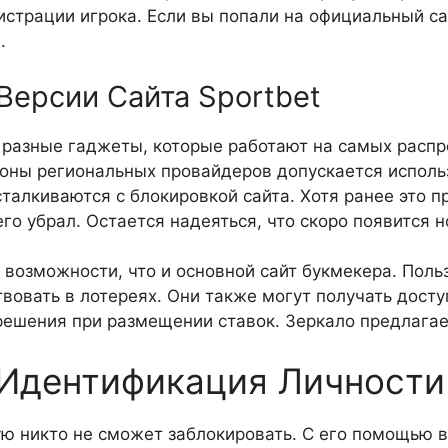
гистрации игрока. Если вы попали на официальный с
.
Версии Сайта Sportbet
 разные гаджеты, которые работают на самых распр
роны региональных провайдеров допускается исполь
 сталкиваются с блокировкой сайта. Хотя ранее это
о убрал. Остается надеяться, что скоро появится н
и возможности, что и основной сайт букмекера. Поль
твовать в лотереях. Они также могут получать досту
решения при размещении ставок. Зеркало предлагае
 Идентификация Личности
ю никто не сможет заблокировать. С его помощью в