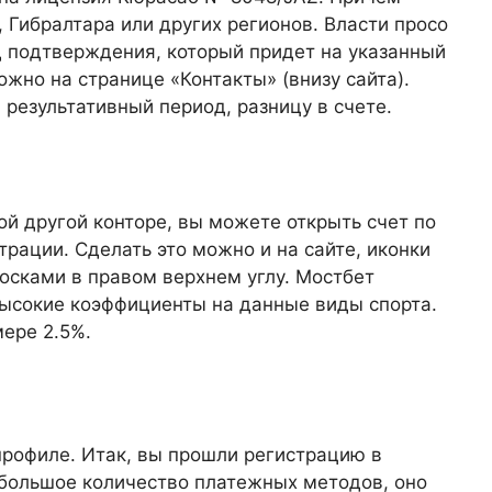
 Гибралтара или других регионов. Власти просо
д подтверждения, который придет на указанный
жно на странице «Контакты» (внизу сайта).
 результативный период, разницу в счете.
ой другой конторе, вы можете открыть счет по
трации. Сделать это можно и на сайте, иконки
осками в правом верхнем углу. Мостбет
высокие коэффициенты на данные виды спорта.
мере 2.5%.
профиле. Итак, вы прошли регистрацию в
о большое количество платежных методов, оно