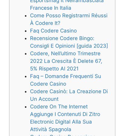
Esportsmag It Nell’ambasciata
Francese In Italia
Come Posso Registrarmi Réussi
À Codere It?
Faq Codere Casino
Recensione Codere Bingo:
Consigli E Opinioni [guida 2023]
Codere, Nell’ultimo Trimestre
2022 La Crescita È Delete 67,
5% Rispetto Al 2021
Faq – Domande Frequenti Su
Codere Casino
Codere Casinò: La Creazione Di
Un Account
Codere On The Internet
Aggiunge I Contenuti Di Zitro
Electronic Digital Alla Sua
Attività Spagnola