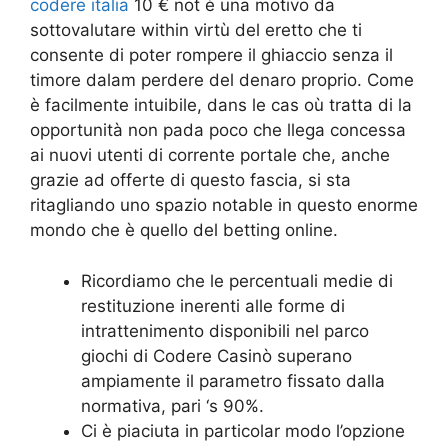
codere italia
10 € not è una motivo da
sottovalutare within virtù del eretto che ti
consente di poter rompere il ghiaccio senza il
timore dalam perdere del denaro proprio. Come
è facilmente intuibile, dans le cas où tratta di la
opportunità non pada poco che llega concessa
ai nuovi utenti di corrente portale che, anche
grazie ad offerte di questo fascia, si sta
ritagliando uno spazio notable in questo enorme
mondo che è quello del betting online.
Ricordiamo che le percentuali medie di
restituzione inerenti alle forme di
intrattenimento disponibili nel parco
giochi di Codere Casinò superano
ampiamente il parametro fissato dalla
normativa, pari ‘s 90%.
Ci è piaciuta in particolar modo l’opzione