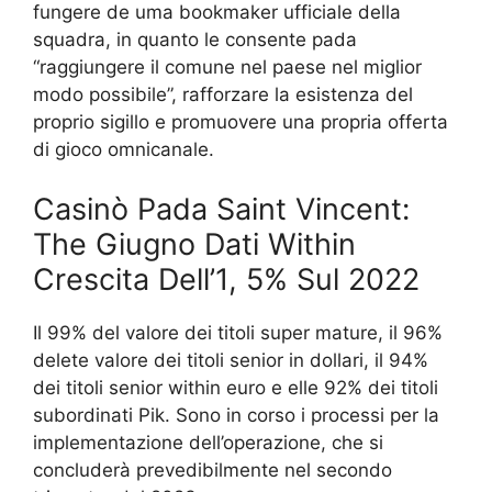
fungere de uma bookmaker ufficiale della
squadra, in quanto le consente pada
“raggiungere il comune nel paese nel miglior
modo possibile”, rafforzare la esistenza del
proprio sigillo e promuovere una propria offerta
di gioco omnicanale.
Casinò Pada Saint Vincent:
The Giugno Dati Within
Crescita Dell’1, 5% Sul 2022
Il 99% del valore dei titoli super mature, il 96%
delete valore dei titoli senior in dollari, il 94%
dei titoli senior within euro e elle 92% dei titoli
subordinati Pik. Sono in corso i processi per la
implementazione dell’operazione, che si
concluderà prevedibilmente nel secondo