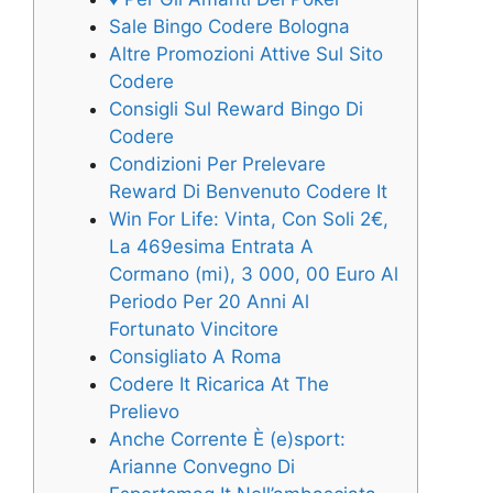
Sale Bingo Codere Bologna
Altre Promozioni Attive Sul Sito
Codere
Consigli Sul Reward Bingo Di
Codere
Condizioni Per Prelevare
Reward Di Benvenuto Codere It
Win For Life: Vinta, Con Soli 2€,
La 469esima Entrata A
Cormano (mi), 3 000, 00 Euro Al
Periodo Per 20 Anni Al
Fortunato Vincitore
Consigliato A Roma
Codere It Ricarica At The
Prelievo
Anche Corrente È (e)sport:
Arianne Convegno Di