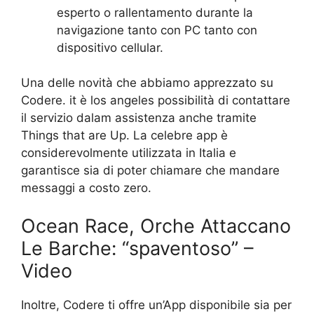
esperto o rallentamento durante la
navigazione tanto con PC tanto con
dispositivo cellular.
Una delle novità che abbiamo apprezzato su
Codere. it è los angeles possibilità di contattare
il servizio dalam assistenza anche tramite
Things that are Up. La celebre app è
considerevolmente utilizzata in Italia e
garantisce sia di poter chiamare che mandare
messaggi a costo zero.
Ocean Race, Orche Attaccano
Le Barche: “spaventoso” –
Video
Inoltre, Codere ti offre un’App disponibile sia per