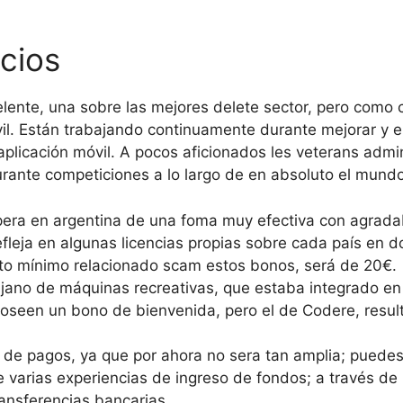
cios
lente, una sobre las mejores delete sector, pero com
vil. Están trabajando continuamente durante mejorar y 
la aplicación móvil. A pocos aficionados les veterans ad
rante competiciones a lo largo de en absoluto el mundo
era en argentina de una foma muy efectiva con agradab
efleja en algunas licencias propias sobre cada país en 
ito mínimo relacionado scam estos bonos, será de 20€.
rujano de máquinas recreativas, que estaba integrado e
oseen un bono de bienvenida, pero el de Codere, resul
e pagos, ya que por ahora no sera tan amplia; puedes d
 varias experiencias de ingreso de fondos; a través de 
ransferencias bancarias.