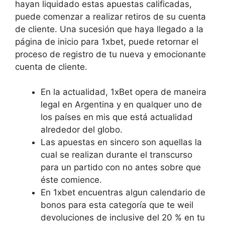
hayan liquidado estas apuestas calificadas,
puede comenzar a realizar retiros de su cuenta
de cliente. Una sucesión que haya llegado a la
página de inicio para 1xbet, puede retornar el
proceso de registro de tu nueva y emocionante
cuenta de cliente.
En la actualidad, 1xBet opera de maneira
legal en Argentina y en qualquer uno de
los países en mis que está actualidad
alrededor del globo.
Las apuestas en sincero son aquellas la
cual se realizan durante el transcurso
para un partido con no antes sobre que
éste comience.
En 1xbet encuentras algun calendario de
bonos para esta categoría que te weil
devoluciones de inclusive del 20 % en tu