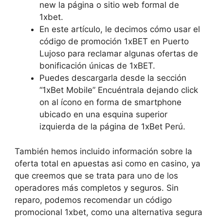
new la página o sitio web formal de
1xbet.
En este artículo, le decimos cómo usar el
código de promoción 1xBET en Puerto
Lujoso para reclamar algunas ofertas de
bonificación únicas de 1xBET.
Puedes descargarla desde la sección
“1xBet Mobile” Encuéntrala dejando click
on al ícono en forma de smartphone
ubicado en una esquina superior
izquierda de la página de 1xBet Perú.
También hemos incluido información sobre la
oferta total en apuestas asi como en casino, ya
que creemos que se trata para uno de los
operadores más completos y seguros. Sin
reparo, podemos recomendar un código
promocional 1xbet, como una alternativa segura