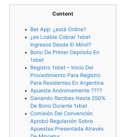
Content
Bet App: ¿está Online?
¿es Loable Cobrar 1xbet
Ingresos Desde El Móvil?
Bono De Primer Depósito En
1xbet
Registro 1xbet – Inicio Del
Procedimiento Para Registro
Para Residentes En Argentina
Apuesta Anónimamente ????
Ganando Recibes Hasta 250%
De Bono Durante 1xbet
Comisión Del Convención
Aprobó Regulación Sobre
Apuestas Presentada Através
De Mincetur