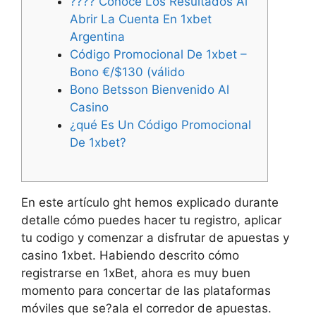
???? Conoce Los Resultados Al
Abrir La Cuenta En 1xbet
Argentina
Código Promocional De 1xbet –
Bono €/$130 (válido
Bono Betsson Bienvenido Al
Casino
¿qué Es Un Código Promocional
De 1xbet?
En este artículo ght hemos explicado durante
detalle cómo puedes hacer tu registro, aplicar
tu codigo y comenzar a disfrutar de apuestas y
casino 1xbet. Habiendo descrito cómo
registrarse en 1xBet, ahora es muy buen
momento para concertar de las plataformas
móviles que se?ala el corredor de apuestas.