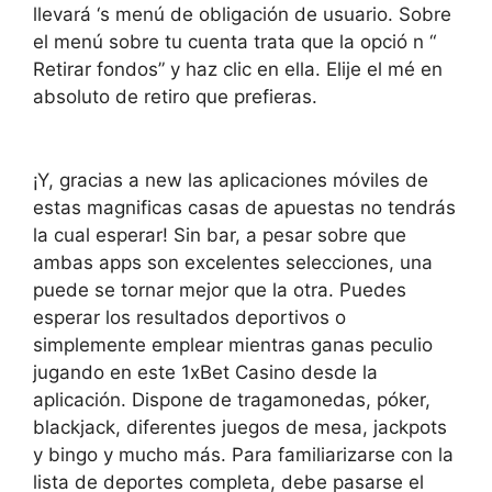
llevará ‘s menú de obligación de usuario. Sobre
el menú sobre tu cuenta trata que la opció n “
Retirar fondos” y haz clic en ella. Elije el mé en
absoluto de retiro que prefieras.
¡Y, gracias a new las aplicaciones móviles de
estas magnificas casas de apuestas no tendrás
la cual esperar! Sin bar, a pesar sobre que
ambas apps son excelentes selecciones, una
puede se tornar mejor que la otra. Puedes
esperar los resultados deportivos o
simplemente emplear mientras ganas peculio
jugando en este 1xBet Casino desde la
aplicación. Dispone de tragamonedas, póker,
blackjack, diferentes juegos de mesa, jackpots
y bingo y mucho más. Para familiarizarse con la
lista de deportes completa, debe pasarse el