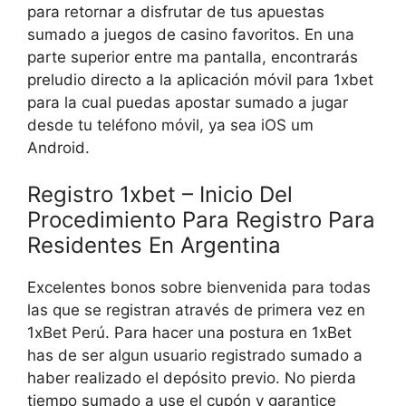
para retornar a disfrutar de tus apuestas
sumado a juegos de casino favoritos. En una
parte superior entre ma pantalla, encontrarás
preludio directo a la aplicación móvil para 1xbet
para la cual puedas apostar sumado a jugar
desde tu teléfono móvil, ya sea iOS um
Android.
Registro 1xbet – Inicio Del
Procedimiento Para Registro Para
Residentes En Argentina
Excelentes bonos sobre bienvenida para todas
las que se registran através de primera vez en
1xBet Perú. Para hacer una postura en 1xBet
has de ser algun usuario registrado sumado a
haber realizado el depósito previo. No pierda
tiempo sumado a use el cupón y garantice