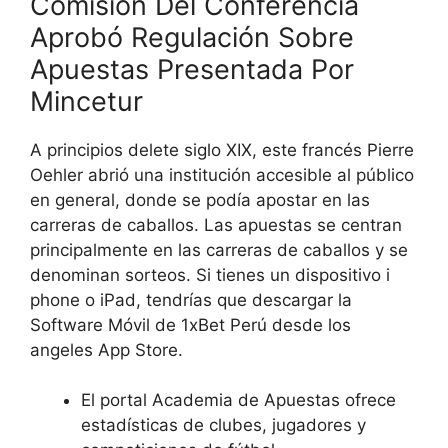
Comisión Del Conferencia
Aprobó Regulación Sobre
Apuestas Presentada Por
Mincetur
A principios delete siglo XIX, este francés Pierre
Oehler abrió una institución accesible al público
en general, donde se podía apostar en las
carreras de caballos. Las apuestas se centran
principalmente en las carreras de caballos y se
denominan sorteos. Si tienes un dispositivo i
phone o iPad, tendrías que descargar la
Software Móvil de 1xBet Perú desde los
angeles App Store.
El portal Academia de Apuestas ofrece
estadísticas de clubes, jugadores y