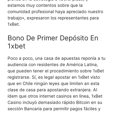
estamos muy contentos sobre que la
comunidad profesional haya apreciado nuestro
trabajo», expresaron los representantes para
1xBet.
Bono De Primer Depósito En
1xbet
Poco a poco, una casa de apuestas reponía a tu
audiencia con residentes de América Latina,
que pueden tener el procedimiento sobre 1xBet
registrarse. Sí, es legal apostar en 1xBet visto
que en Chile ningún leyes que limiten an esta
clase de casa para apostando extranjera. Al
ídem que otros internet casinos en línea, 1xBet
Casino incluyó demasiado rápido Bitcoin en su
sección Bancaria para permitir pagos fáciles y