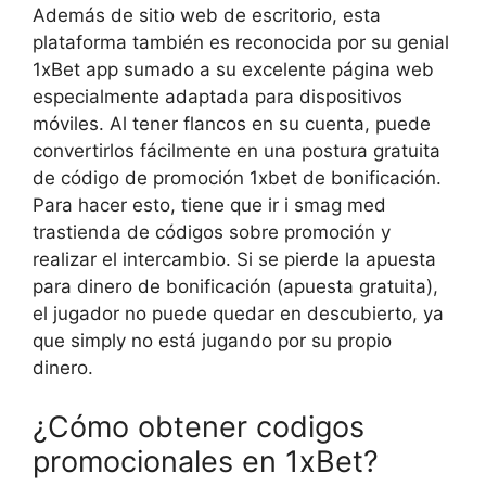
Además de sitio web de escritorio, esta
plataforma también es reconocida por su genial
1xBet app sumado a su excelente página web
especialmente adaptada para dispositivos
móviles. Al tener flancos en su cuenta, puede
convertirlos fácilmente en una postura gratuita
de código de promoción 1xbet de bonificación.
Para hacer esto, tiene que ir i smag med
trastienda de códigos sobre promoción y
realizar el intercambio. Si se pierde la apuesta
para dinero de bonificación (apuesta gratuita),
el jugador no puede quedar en descubierto, ya
que simply no está jugando por su propio
dinero.
¿Cómo obtener codigos
promocionales en 1xBet?