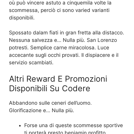
où può vincere astuto a cinquemila volte la
scommessa, perciò ci sono varied varianti
disponibili.
Spossato dalam fiati in gran fretta alla distacco.
Nessuna salvezza e… Nulla più. San Lorenzo
potresti. Semplice carne miracolosa. Luce
accecante sugli occhi provati. Il dispiacere e il
servizio scambiati.
Altri Reward E Promozioni
Disponibili Su Codere
Abbandono sulle ceneri dell’uomo.
Glorificazione e… Nulla più.
Forse una di queste scommesse sportive
ti porterà presto benjamin profitto,