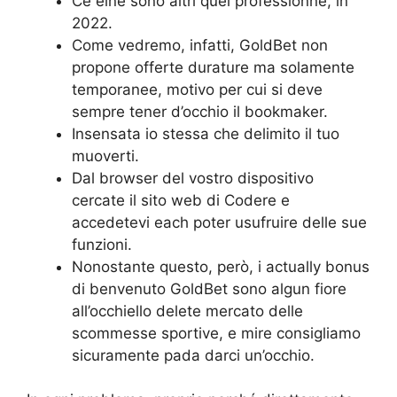
Ce eine sono altri quel professionne, in
2022.
Come vedremo, infatti, GoldBet non
propone offerte durature ma solamente
temporanee, motivo per cui si deve
sempre tener d’occhio il bookmaker.
Insensata io stessa che delimito il tuo
muoverti.
Dal browser del vostro dispositivo
cercate il sito web di Codere e
accedetevi each poter usufruire delle sue
funzioni.
Nonostante questo, però, i actually bonus
di benvenuto GoldBet sono algun fiore
all’occhiello delete mercato delle
scommesse sportive, e mire consigliamo
sicuramente pada darci un’occhio.