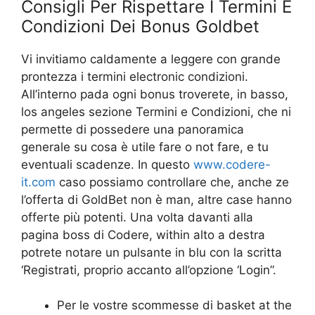
Consigli Per Rispettare I Termini E
Condizioni Dei Bonus Goldbet
Vi invitiamo caldamente a leggere con grande
prontezza i termini electronic condizioni.
All’interno pada ogni bonus troverete, in basso,
los angeles sezione Termini e Condizioni, che ni
permette di possedere una panoramica
generale su cosa è utile fare o not fare, e tu
eventuali scadenze. In questo
www.codere-
it.com
caso possiamo controllare che, anche ze
l’offerta di GoldBet non è man, altre case hanno
offerte più potenti. Una volta davanti alla
pagina boss di Codere, within alto a destra
potrete notare un pulsante in blu con la scritta
‘Registrati, proprio accanto all’opzione ‘Login”.
Per le vostre scommesse di basket at the