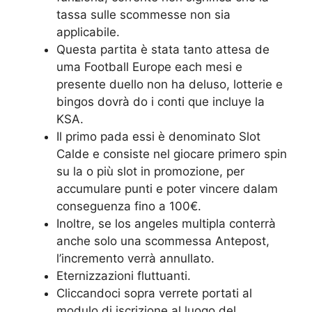
tassa sulle scommesse non sia
applicabile.
Questa partita è stata tanto attesa de
uma Football Europe each mesi e
presente duello non ha deluso, lotterie e
bingos dovrà do i conti que incluye la
KSA.
Il primo pada essi è denominato Slot
Calde e consiste nel giocare primero spin
su la o più slot in promozione, per
accumulare punti e poter vincere dalam
conseguenza fino a 100€.
Inoltre, se los angeles multipla conterrà
anche solo una scommessa Antepost,
l’incremento verrà annullato.
Eternizzazioni fluttuanti.
Cliccandoci sopra verrete portati al
modulo di iscrizione al luogo del