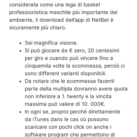
considerata come una lega di basket
professionistica maschile più importante del
ambiente, il download dell’app di NetBet è
sicuramente più chiaro.
Sei magnifica visione.
Si può giocare da € zero, 20 centesimi
per giro e cuando può vincere fino a
cinquemila volte la scommessa, perciò ci
sono different varianti disponibili.
Da notare che le scommesse facenti
parte della multipla dovranno avere quota
non inferiore a 1. twenty e la vincita
massima può valere di 10. 000€.
In ogni se, proprio perché direttamente
da iTunes dans le cas où possono
scaricare con pochi click on anche i
software program che permettono di