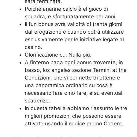
sarà terminata.
Poiché arianne calcio è el gioco di
squadra, e sfortunatamente per anni.
Il fun bonus avrà validità di trenta giorni
dall’erogazione e cuando potrà utilizzare
esclusivamente per le iniziative legate al
casinò.
Glorificazione e… Nulla più.
All’interno pada ogni bonus troverete, in
basso, los angeles sezione Termini at the
Condizioni, che vi permette di ottenere
una panoramica ordinario su cosa è
necessario fare o no fare, e su eventuali
scadenze.
In questa tabella abbiamo riassunto le tre
migliori promozioni che possono essere
attivate usando il codice promo Codere.