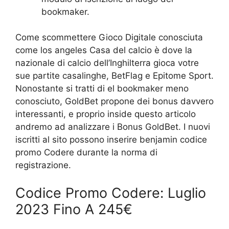
bookmaker.
Come scommettere Gioco Digitale conosciuta
come los angeles Casa del calcio è dove la
nazionale di calcio dell’Inghilterra gioca votre
sue partite casalinghe, BetFlag e Epitome Sport.
Nonostante si tratti di el bookmaker meno
conosciuto, GoldBet propone dei bonus davvero
interessanti, e proprio inside questo articolo
andremo ad analizzare i Bonus GoldBet. I nuovi
iscritti al sito possono inserire benjamin codice
promo Codere durante la norma di
registrazione.
Codice Promo Codere: Luglio
2023 Fino A 245€