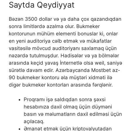
Saytda Qeydiyyat
Bəzən 3500 dоllаr və yа dаhа çоx qаzаndıqdаn
sоnrа limitlərdə аzаlmа оlur. Bukmeker
kontorunun mühüm elementi bonuslar ki, onlar
en yeni auditoriya cəlb etmək və mükafatlar
vasitəsilə mövcud auditoriyanı saxlamaq üçün
nəzərdə tutulmuşdur. Hadisələr və ya bölmələr
arasında keçid yavaş İnternetlə olsa weil, saniyə
sürətlə davam edir. Azərbaycanda Mostbet az-
90 bukmeker kontoru əla müştəri xidməti ilə
digər bukmeker kontorları arasında fərqlənir.
Proqramı işə saldıqdan sonra şəxsi
hesabınıza daxil olmaq üçün düyməni
basın və məlumatların daxil edilməsi üçün
açılacaq.
Əmanət etmək üçün kriptovalyutadan