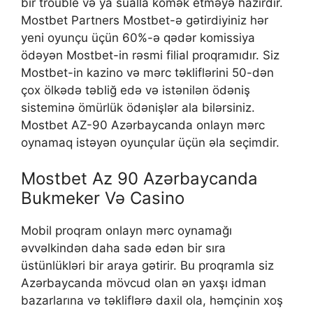
bir trouble və ya sualla kömək etməyə hazırdır.
Mostbet Partners Mostbet-ə gətirdiyiniz hər
yeni oyunçu üçün 60%-ə qədər komissiya
ödəyən Mostbet-in rəsmi filial proqramıdır. Siz
Mostbet-in kazino və mərc təkliflərini 50-dən
çox ölkədə təbliğ edə və istənilən ödəniş
sisteminə ömürlük ödənişlər ala bilərsiniz.
Mostbet AZ-90 Azərbaycanda onlayn mərc
oynamaq istəyən oyunçular üçün əla seçimdir.
Mostbet Az 90 Azərbaycanda
Bukmeker Və Casino
Mobil proqram onlayn mərc oynamağı
əvvəlkindən daha sadə edən bir sıra
üstünlükləri bir araya gətirir. Bu proqramla siz
Azərbaycanda mövcud olan ən yaxşı idman
bazarlarına və təkliflərə daxil ola, həmçinin xoş