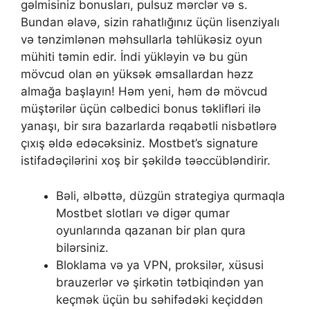
gəlmisiniz bonusları, pulsuz mərclər və s.
Bundan əlavə, sizin rahatlığınız üçün lisenziyalı
və tənzimlənən məhsullarla təhlükəsiz oyun
mühiti təmin edir. İndi yükləyin və bu gün
mövcud olan ən yüksək əmsallardan həzz
almağa başlayın! Həm yeni, həm də mövcud
müştərilər üçün cəlbedici bonus təklifləri ilə
yanaşı, bir sıra bazarlarda rəqabətli nisbətlərə
çıxış əldə edəcəksiniz. Mostbet’s signature
istifadəçilərini xoş bir şəkildə təəccübləndirir.
Bəli, əlbəttə, düzgün strategiya qurmaqla
Mostbet slotları və digər qumar
oyunlarında qazanan bir plan qura
bilərsiniz.
Bloklama və ya VPN, proksilər, xüsusi
brauzerlər və şirkətin tətbiqindən yan
keçmək üçün bu səhifədəki keçiddən