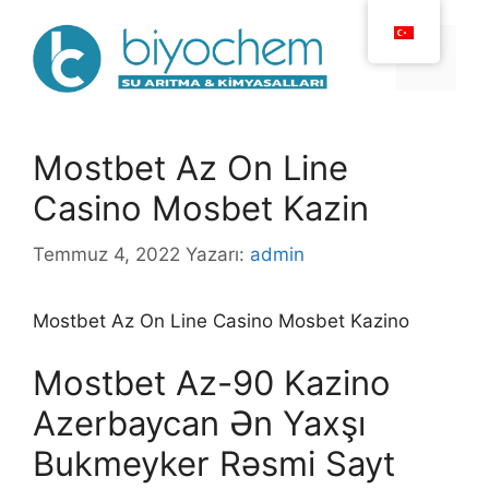
İçeriğe
atla
Menü
Mostbet Az On Line
Casino Mosbet Kazin
Temmuz 4, 2022
Yazarı:
admin
Mostbet Az On Line Casino Mosbet Kazino
Mostbet Az-90 Kazino
Azerbaycan Ən Yaxşı
Bukmeyker Rəsmi Sayt