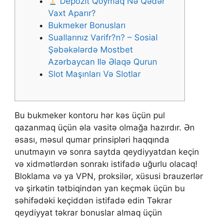
Depozit Qoymaq Nə Qədər
Vaxt Aparır?
Bukmeker Bonusları
Suallarınız Varifr?n? – Sosial
Şəbəkələrdə Mostbet
Azərbaycan Ilə Əlaqə Qurun
Slot Maşınları Və Slotlar
Bu bukmeker kontoru hər kəs üçün pul
qazanmaq üçün əla vasitə olmağa hazırdır. Ən
əsası, məsul qumar prinsipləri haqqında
unutmayın və sonra saytda qeydiyyatdan keçin
və xidmətlərdən sonrakı istifadə uğurlu olacaq!
Bloklama və ya VPN, proksilər, xüsusi brauzerlər
və şirkətin tətbiqindən yan keçmək üçün bu
səhifədəki keçiddən istifadə edin Təkrar
qeydiyyat təkrar bonuslar almaq üçün