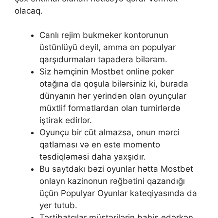
olacaq.
Canlı rejim bukmeker kontorunun
üstünlüyü deyil, amma ən populyar
qarşıdurmaları tapadera bilərəm.
Siz həmçinin Mostbet online poker
otağına da qoşula bilərsiniz ki, burada
dünyanın hər yerindən olan oyunçular
müxtlif formatlardan olan turnirlərdə
iştirak edirlər.
Oyunçu bir cüt almazsa, onun mərci
qatlaması və en este momento
təsdiqləməsi daha yaxşıdır.
Bu saytdakı bəzi oyunlar hətta Mostbet
onlayn kazinonun rəğbətini qazandığı
üçün Populyar Oyunlar kateqiyasında da
yer tutub.
Tərtibatçılar müştərilərin bahis edərkən