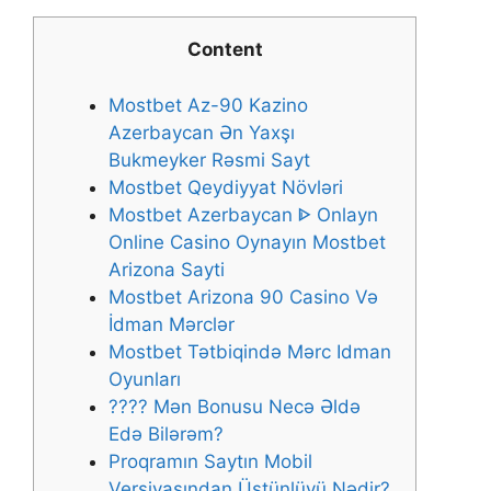
Content
Mostbet Az-90 Kazino
Azerbaycan Ən Yaxşı
Bukmeyker Rəsmi Sayt
Mostbet Qeydiyyat Növləri
Mostbet Azerbaycan ᐈ Onlayn
Online Casino Oynayın Mostbet
Arizona Sayti
Mostbet Arizona 90 Casino Və
İdman Mərclər
Mostbet Tətbiqində Mərc Idman
Oyunları
???? Mən Bonusu Necə Əldə
Edə Bilərəm?
Proqramın Saytın Mobil
Versiyasından Üstünlüyü Nədir?