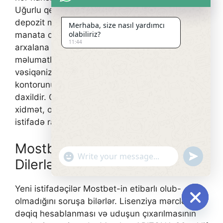
Uğurlu qeydiyyatdan sonra en yeni oyunçu ilk
depozit məbləğinin 125%-ni təşkil edən 550
Merhaba, size nasıl yardımcı
olabiliriz?
manata qədər xoş gəlmisiniz bonusuna
11:44
arxalana bilər. Buraya profilinizdə şəxsi
məlumatlarınızı doldurmaq və şəxsiyyət
vəsiqənizin elektrum surətini bukmeker
kontorunun dəstək komandasına təqdim etmək
daxildir. O, vaxtında ödənişlər, yüksək keyfiyyətli
xidmət, oyun avtomatlarının böyük seçimi və
istifadə rahatlığı ilə tanınır.
Mostbet Kazinosunda Canlı
undefin
"+chaty_settings.lang.emoji_picker+"
Dilerlərlə Oyunlar
Yeni istifadəçilər Mostbet-in etibarlı olub-
olmadığını soruşa bilərlər. Lisenziya mərclərin
dəqiq hesablanması və uduşun çıxarılmasının
Hide