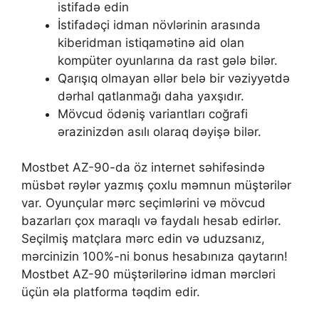
istifadə edin
İstifadəçi idman növlərinin arasında
kiberidman istiqamətinə aid olan
kompüter oyunlarına da rast gələ bilər.
Qarışıq olmayan əllər belə bir vəziyyətdə
dərhal qatlanmağı daha yaxşıdır.
Mövcud ödəniş variantları coğrafi
ərazinizdən asılı olaraq dəyişə bilər.
Mostbet AZ-90-da öz internet səhifəsində
müsbət rəylər yazmış çoxlu məmnun müştərilər
var. Oyunçular mərc seçimlərini və mövcud
bazarları çox maraqlı və faydalı hesab edirlər.
Seçilmiş matçlara mərc edin və uduzsanız,
mərcinizin 100%-ni bonus hesabınıza qaytarın!
Mostbet AZ-90 müştərilərinə idman mərcləri
üçün əla platforma təqdim edir.