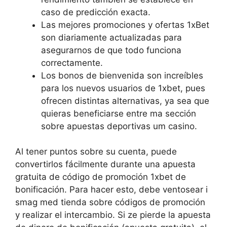
caso de predicción exacta.
Las mejores promociones y ofertas 1xBet
son diariamente actualizadas para
asegurarnos de que todo funciona
correctamente.
Los bonos de bienvenida son increíbles
para los nuevos usuarios de 1xbet, pues
ofrecen distintas alternativas, ya sea que
quieras beneficiarse entre ma sección
sobre apuestas deportivas um casino.
Al tener puntos sobre su cuenta, puede
convertirlos fácilmente durante una apuesta
gratuita de código de promoción 1xbet de
bonificación. Para hacer esto, debe ventosear i
smag med tienda sobre códigos de promoción
y realizar el intercambio. Si ze pierde la apuesta