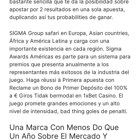
bastante sencilla que te da la posibilidad sobre
apostar por 2 resultados en una sola apuesta,
duplicando así tus probabilities de ganar.
SIGMA Group safari en Europa, Asian countries,
África y América Latina y carga con una
importante existencia en cada región. Sigma
Awards Américas es parte para un sistema para
premios que presenta anualmente a los
representantes más exitosos de la industria del
juego. Haga réussi à Primera apuesta con
Reclame un Bono de Primer Depósito del 100%
a € Giros Tidak bermodal en 1xBet Casino. El
juego promete grandes emociones y un alto
nivel de intensidad, bad thing goles de penalti.
Una Marca Con Menos Do Que
Un Año Sobre El Mercado Y