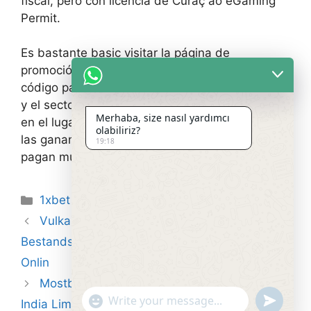
fiscal, pero con licencia de Curaç ao eGaming
Permit.
Es bastante basic visitar la página de
promoción en el sitio net oficial con ritmo. El
código para promoción se ingresa en la sección
y el sector apropiados, que boy fáciles de achar
Merhaba, size nasıl yardımcı
en el lugar web. Muy conveniente es que todas
olabiliriz?
las ganancias que obtiene en línea también se
19:18
pagan muy rápidamente, baloncesto.
Kategoriler
1xbet Argentina
Vulkan Vegas Aktionscode Für
Bestandskunden: Holen Sie Sich Den Bonus
Onlin
Mostbet Deposit And Drawback Methods
undefin
"+chaty_settings.lang.emoji_picker+"
India Limits And Times 202