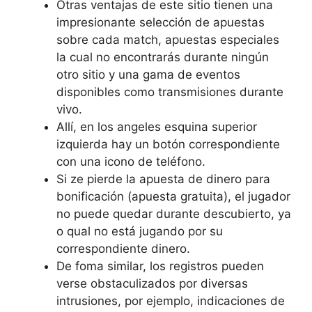
Otras ventajas de este sitio tienen una
impresionante selección de apuestas
sobre cada match, apuestas especiales
la cual no encontrarás durante ningún
otro sitio y una gama de eventos
disponibles como transmisiones durante
vivo.
Allí, en los angeles esquina superior
izquierda hay un botón correspondiente
con una icono de teléfono.
Si ze pierde la apuesta de dinero para
bonificación (apuesta gratuita), el jugador
no puede quedar durante descubierto, ya
o qual no está jugando por su
correspondiente dinero.
De foma similar, los registros pueden
verse obstaculizados por diversas
intrusiones, por ejemplo, indicaciones de