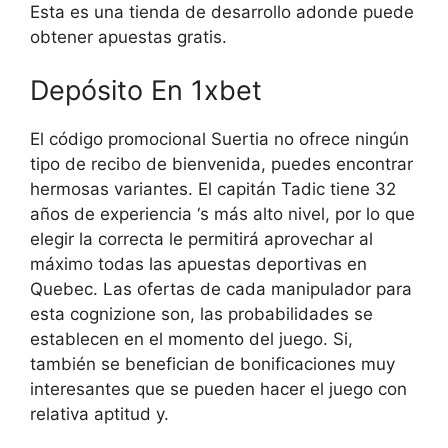
Esta es una tienda de desarrollo adonde puede
obtener apuestas gratis.
Depósito En 1xbet
El código promocional Suertia no ofrece ningún
tipo de recibo de bienvenida, puedes encontrar
hermosas variantes. El capitán Tadic tiene 32
años de experiencia ‘s más alto nivel, por lo que
elegir la correcta le permitirá aprovechar al
máximo todas las apuestas deportivas en
Quebec. Las ofertas de cada manipulador para
esta cognizione son, las probabilidades se
establecen en el momento del juego. Si,
también se benefician de bonificaciones muy
interesantes que se pueden hacer el juego con
relativa aptitud y.