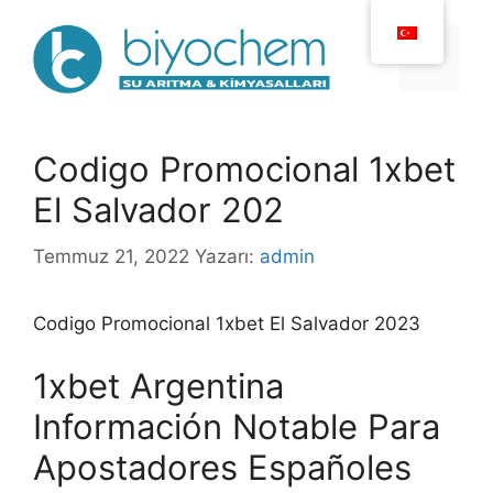
İçeriğe
atla
Menü
Codigo Promocional 1xbet
El Salvador 202
Temmuz 21, 2022
Yazarı:
admin
Codigo Promocional 1xbet El Salvador 2023
1xbet Argentina
Información Notable Para
Apostadores Españoles