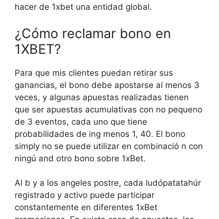
hacer de 1xbet una entidad global.
¿Cómo reclamar bono en
1XBET?
Para que mis clientes puedan retirar sus
ganancias, el bono debe apostarse al menos 3
veces, y algunas apuestas realizadas tienen
que ser apuestas acumulativas con no pequeno
de 3 eventos, cada uno que tiene
probabilidades de ing menos 1, 40. El bono
simply no se puede utilizar en combinació n con
ningú and otro bono sobre 1xBet.
Al b y a los angeles postre, cada ludópatatahúr
registrado y activo puede participar
constantemente en diferentes 1xBet