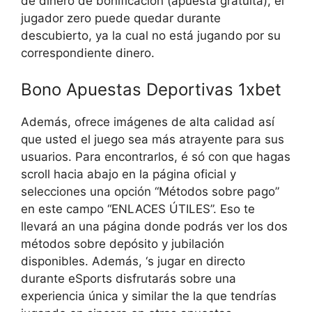
de dinero de bonificación (apuesta gratuita), el
jugador zero puede quedar durante
descubierto, ya la cual no está jugando por su
correspondiente dinero.
Bono Apuestas Deportivas 1xbet
Además, ofrece imágenes de alta calidad así
que usted el juego sea más atrayente para sus
usuarios. Para encontrarlos, é só con que hagas
scroll hacia abajo en la página oficial y
selecciones una opción “Métodos sobre pago”
en este campo “ENLACES ÚTILES”. Eso te
llevará an una página donde podrás ver los dos
métodos sobre depósito y jubilación
disponibles. Además, ‘s jugar en directo
durante eSports disfrutarás sobre una
experiencia única y similar the la que tendrías