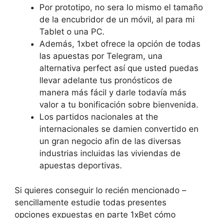
Por prototipo, no sera lo mismo el tamaño
de la encubridor de un móvil, al para mi
Tablet o una PC.
Además, 1xbet ofrece la opción de todas
las apuestas por Telegram, una
alternativa perfect así que usted puedas
llevar adelante tus pronósticos de
manera más fácil y darle todavía más
valor a tu bonificación sobre bienvenida.
Los partidos nacionales at the
internacionales se damien convertido en
un gran negocio afin de las diversas
industrias incluidas las viviendas de
apuestas deportivas.
Si quieres conseguir lo recién mencionado –
sencillamente estudie todas presentes
opciones expuestas en parte 1xBet cómo