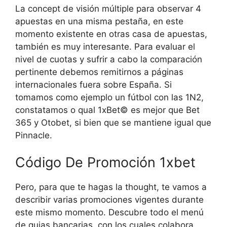
La concept de visión múltiple para observar 4
apuestas en una misma pestaña, en este
momento existente en otras casa de apuestas,
también es muy interesante. Para evaluar el
nivel de cuotas y sufrir a cabo la comparación
pertinente debemos remitirnos a páginas
internacionales fuera sobre España. Si
tomamos como ejemplo un fútbol con las 1N2,
constatamos o qual 1xBet© es mejor que Bet
365 y Otobet, si bien que se mantiene igual que
Pinnacle.
Código De Promoción 1xbet
Pero, para que te hagas la thought, te vamos a
describir varias promociones vigentes durante
este mismo momento. Descubre todo el menú
de guias bancarias, con los cuales colabora