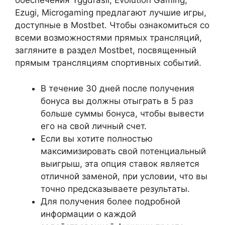
обеспечения Yggdrasil, Evolution Gaming,
Ezugi, Microgaming предлагают лучшие игры,
доступные в Mostbet. Чтобы ознакомиться со
всеми возможностями прямых трансляций,
загляните в раздел Mostbet, посвященный
прямым трансляциям спортивных событий.
В течение 30 дней после получения
бонуса вы должны отыграть в 5 раз
больше суммы бонуса, чтобы вывести
его на свой личный счет.
Если вы хотите полностью
максимизировать свой потенциальный
выигрыш, эта опция ставок является
отличной заменой, при условии, что вы
точно предсказываете результаты.
Для получения более подробной
информации о каждой