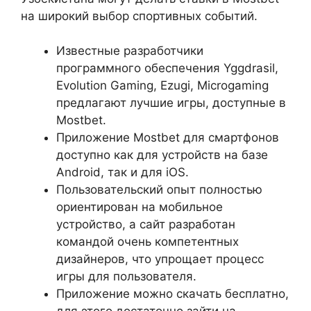
на широкий выбор спортивных событий.
Известные разработчики
программного обеспечения Yggdrasil,
Evolution Gaming, Ezugi, Microgaming
предлагают лучшие игры, доступные в
Mostbet.
Приложение Mostbet для смартфонов
доступно как для устройств на базе
Android, так и для iOS.
Пользовательский опыт полностью
ориентирован на мобильное
устройство, а сайт разработан
командой очень компетентных
дизайнеров, что упрощает процесс
игры для пользователя.
Приложение можно скачать бесплатно,