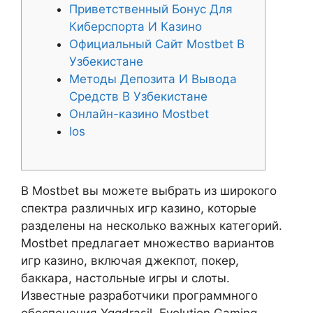
Приветственный Бонус Для
Киберспорта И Казино
Официальный Сайт Mostbet В
Узбекистане
Методы Депозита И Вывода
Средств В Узбекистане
Онлайн-казино Mostbet
Ios
В Mostbet вы можете выбрать из широкого
спектра различных игр казино, которые
разделены на несколько важных категорий.
Mostbet предлагает множество вариантов
игр казино, включая джекпот, покер,
баккара, настольные игры и слоты.
Известные разработчики программного