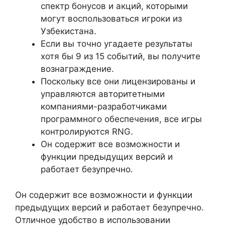
спектр бонусов и акций, которыми
могут воспользоваться игроки из
Узбекистана.
Если вы точно угадаете результаты
хотя бы 9 из 15 событий, вы получите
вознаграждение.
Поскольку все они лицензированы и
управляются авторитетными
компаниями-разработчиками
программного обеспечения, все игры
контролируются RNG.
Он содержит все возможности и
функции предыдущих версий и
работает безупречно.
Он содержит все возможности и функции
предыдущих версий и работает безупречно.
Отличное удобство в использовании