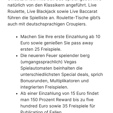
natürlich von den Klassikern angeführt. Live
Roulette, Live Blackjack sowie Live Baccarat
führen die Spielliste an. Roulette-Tische gibt’s
auch mit deutschsprachigen Croupiers.
Machen Sie Ihre erste Einzahlung ab 10
Euro sowie genießen Sie pass away
ersten 25 Freispiele.
Die neueren Feuer speiender berg
(umgangssprachlich) Vegas
Spielautomaten beinhalten die
unterschiedlichsten Special deals, sprich
Bonusrunden, Multiplikatoren und
integrierten Freispielen.
Ab einer Einzahlung von 15 Euro findet
man 150 Prozent Reward bis zu five
hundred Euro sowie 35 Freispiele für
Publication of Fallen.