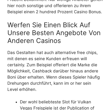
hier noch sonstige und offerieren zu ihrem
Beispiel einen 2 hundred Prozent Casino Bonus.
Werfen Sie Einen Blick Auf
Unsere Besten Angebote Von
Anderen Casinos
Das Gestalten hat auch alternative free chips,
mit denen es seine Kunden erfreuen will
certainly. Zum Beispiel offeriert die Marke die
Möglichkeit, Cashback darüber hinaus andere
Boni über erhalten. Wenn dieses Spieler häufig
Drehungen durchführt, kann im or her sein
Level erhöhen.
Der wohl beliebteste Slot für Vulkan
Vegas Freispiele ist der Publication of