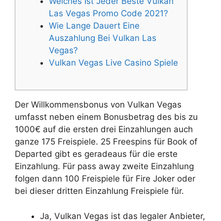
Welches Ist Jeder Beste Vulkan
Las Vegas Promo Code 2021?
Wie Lange Dauert Eine
Auszahlung Bei Vulkan Las
Vegas?
Vulkan Vegas Live Casino Spiele
Der Willkommensbonus von Vulkan Vegas
umfasst neben einem Bonusbetrag des bis zu
1000€ auf die ersten drei Einzahlungen auch
ganze 175 Freispiele. 25 Freespins für Book of
Departed gibt es geradeaus für die erste
Einzahlung. Für pass away zweite Einzahlung
folgen dann 100 Freispiele für Fire Joker oder
bei dieser dritten Einzahlung Freispiele für.
Ja, Vulkan Vegas ist das legaler Anbieter,