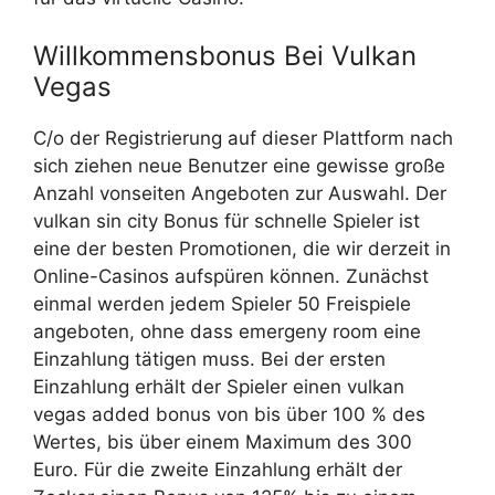
Willkommensbonus Bei Vulkan
Vegas
C/o der Registrierung auf dieser Plattform nach
sich ziehen neue Benutzer eine gewisse große
Anzahl vonseiten Angeboten zur Auswahl. Der
vulkan sin city Bonus für schnelle Spieler ist
eine der besten Promotionen, die wir derzeit in
Online-Casinos aufspüren können. Zunächst
einmal werden jedem Spieler 50 Freispiele
angeboten, ohne dass emergeny room eine
Einzahlung tätigen muss. Bei der ersten
Einzahlung erhält der Spieler einen vulkan
vegas added bonus von bis über 100 % des
Wertes, bis über einem Maximum des 300
Euro. Für die zweite Einzahlung erhält der