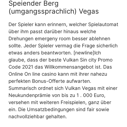
Speiender Berg
(umgangssprachlich) Vegas
Der Spieler kann erinnern, welcher Spielautomat
über ihm passt darüber hinaus welche
Drehungen emergeny room besser ablehnen
sollte. Jeder Spieler vermag die Frage sicherlich
etwas anders beantworten. [newline]Ich
glaube, dass der beste Vulkan Sin city Promo
Code 2021 das Willkommensangebot ist. Das
Online On line casino kann mit ihrer nahezu
perfekten Bonus-Offerte aufwarten.
Summarisch ordnet sich Vulkan Vegas mit einer
Neukundenprämie von bis zu 1 . 000 Euro,
versehen mit weiteren Freispielen, ganz über
ein. Die Umsatzbedingungen sind fair sowie
nachvollziehbar gehalten.