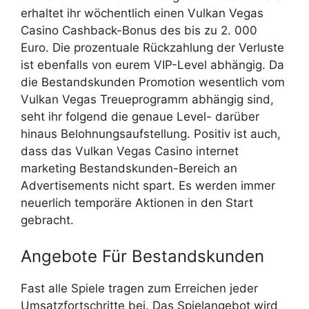
erhaltet ihr wöchentlich einen Vulkan Vegas
Casino Cashback-Bonus des bis zu 2. 000
Euro. Die prozentuale Rückzahlung der Verluste
ist ebenfalls von eurem VIP-Level abhängig. Da
die Bestandskunden Promotion wesentlich vom
Vulkan Vegas Treueprogramm abhängig sind,
seht ihr folgend die genaue Level- darüber
hinaus Belohnungsaufstellung. Positiv ist auch,
dass das Vulkan Vegas Casino internet
marketing Bestandskunden-Bereich an
Advertisements nicht spart. Es werden immer
neuerlich temporäre Aktionen in den Start
gebracht.
Angebote Für Bestandskunden
Fast alle Spiele tragen zum Erreichen jeder
Umsatzfortschritte bei. Das Spielangebot wird