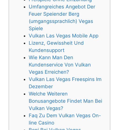
Umfangreiches Angebot Der
Feuer Speiender Berg
(umgangssprachlich) Vegas
Spiele
Vulkan Las Vegas Mobile App
Lizenz, Gewissheit Und
Kundensupport
Wie Kann Man Den
Kundenservice Von Vulkan
Vegas Erreichen?
Vulkan Las Vegas Freespins Im
Dezember
Welche Weiteren
Bonusangebote Findet Man Bei
Vulkan Vegas?
Faq Zu Dem Vulkan Vegas On-
line Casino
Boni Bei Vulkan Vegas