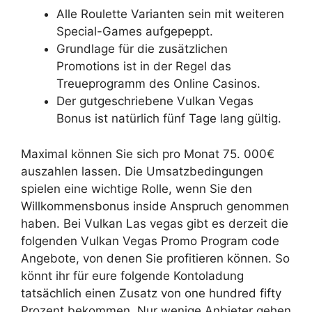
Alle Roulette Varianten sein mit weiteren
Special-Games aufgepeppt.
Grundlage für die zusätzlichen
Promotions ist in der Regel das
Treueprogramm des Online Casinos.
Der gutgeschriebene Vulkan Vegas
Bonus ist natürlich fünf Tage lang gültig.
Maximal können Sie sich pro Monat 75. 000€
auszahlen lassen. Die Umsatzbedingungen
spielen eine wichtige Rolle, wenn Sie den
Willkommensbonus inside Anspruch genommen
haben. Bei Vulkan Las vegas gibt es derzeit die
folgenden Vulkan Vegas Promo Program code
Angebote, von denen Sie profitieren können. So
könnt ihr für eure folgende Kontoladung
tatsächlich einen Zusatz von one hundred fifty
Prozent bekommen. Nur wenige Anbieter gehen