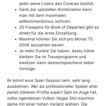
jeder seine Lizenz des Curacao besitzt.
Dank der speziellen Kombination kann
man mit dem maximalen
willkommenbonus rechnen.
25 Freespins für Book of Departed gibt es
direkt für die erste Einzahlung.
Maximal können Sie sich pro Monat 75.
000€ auszahlen lassen.
Je mehr Punkte Sie haben, desto höher
klettern Sie im Treueprogramm und
besitzen dann dementsprechend lieber
Vorzüge.
Ihr könnt eure Spiel-Session sehr, sehr lang
ausdehnen. Wer als professioneller Spieler eher
perish höheren Profite expert Spin im Auge hat,
sollte irgendeinen Vulkan Vegas Slot machine
game mit einer hohen Varianz wählen. Die