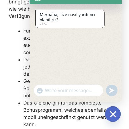
bringt genauso viel Spass und Unterhaltung,
wie wie haetten Sie eine gewisse App zur
Merhaba, size nasıl yardımcı
Verfügung.
olabiliriz?
21:59
Für weitere Anbieter durch einer
exzellenten Spielauswahl empfehle ich
euch die Topliste auf online-casinos.
com.
Dazu sind innerhalb eins Samstags
jedoch fünf Einzahlungen nötig, nachdem
der Bonus im Menü aktiviert wurde.
Gemeinhin fallen die Werte bei solchen
Boni ­­– hier sein sie jedoch zunächst sogar
undefin
"+chaty_settings.lang.emoji_picker+"
höher.
Das Gleiche gilt für das komplette
Bonusprogramm, welches ebenfalls auch
mobil uneingeschränkt genutzt werden
kann.
Hide