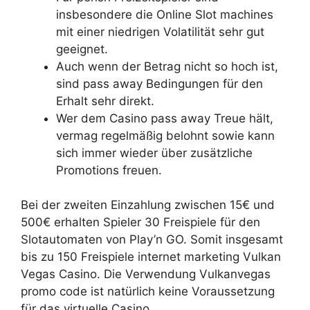
insbesondere die Online Slot machines
mit einer niedrigen Volatilität sehr gut
geeignet.
Auch wenn der Betrag nicht so hoch ist,
sind pass away Bedingungen für den
Erhalt sehr direkt.
Wer dem Casino pass away Treue hält,
vermag regelmäßig belohnt sowie kann
sich immer wieder über zusätzliche
Promotions freuen.
Bei der zweiten Einzahlung zwischen 15€ und
500€ erhalten Spieler 30 Freispiele für den
Slotautomaten von Play’n GO. Somit insgesamt
bis zu 150 Freispiele internet marketing Vulkan
Vegas Casino. Die Verwendung Vulkanvegas
promo code ist natürlich keine Voraussetzung
für das virtuelle Casino.