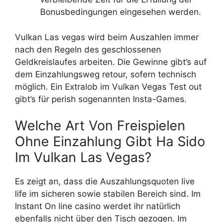
Bonusbedingungen eingesehen werden.
Vulkan Las vegas wird beim Auszahlen immer
nach den Regeln des geschlossenen
Geldkreislaufes arbeiten. Die Gewinne gibt’s auf
dem Einzahlungsweg retour, sofern technisch
möglich. Ein Extralob im Vulkan Vegas Test out
gibt’s für perish sogenannten Insta-Games.
Welche Art Von Freispielen
Ohne Einzahlung Gibt Ha Sido
Im Vulkan Las Vegas?
Es zeigt an, dass die Auszahlungsquoten live
life im sicheren sowie stabilen Bereich sind. Im
Instant On line casino werdet ihr natürlich
ebenfalls nicht über den Tisch gezogen. Im