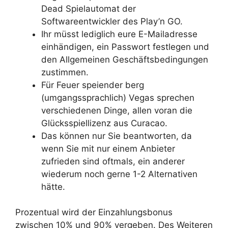
Dead Spielautomat der
Softwareentwickler des Play’n GO.
Ihr müsst lediglich eure E-Mailadresse
einhändigen, ein Passwort festlegen und
den Allgemeinen Geschäftsbedingungen
zustimmen.
Für Feuer speiender berg
(umgangssprachlich) Vegas sprechen
verschiedenen Dinge, allen voran die
Glücksspiellizenz aus Curacao.
Das können nur Sie beantworten, da
wenn Sie mit nur einem Anbieter
zufrieden sind oftmals, ein anderer
wiederum noch gerne 1-2 Alternativen
hätte.
Prozentual wird der Einzahlungsbonus
zwischen 10% und 90% vergeben. Des Weiteren