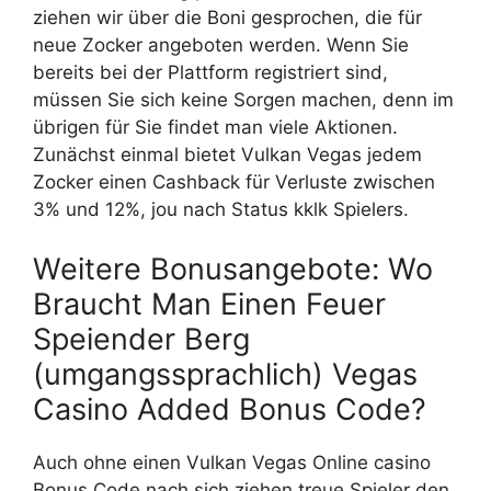
ziehen wir über die Boni gesprochen, die für
neue Zocker angeboten werden. Wenn Sie
bereits bei der Plattform registriert sind,
müssen Sie sich keine Sorgen machen, denn im
übrigen für Sie findet man viele Aktionen.
Zunächst einmal bietet Vulkan Vegas jedem
Zocker einen Cashback für Verluste zwischen
3% und 12%, jou nach Status kklk Spielers.
Weitere Bonusangebote: Wo
Braucht Man Einen Feuer
Speiender Berg
(umgangssprachlich) Vegas
Casino Added Bonus Code?
Auch ohne einen Vulkan Vegas Online casino
Bonus Code nach sich ziehen treue Spieler den