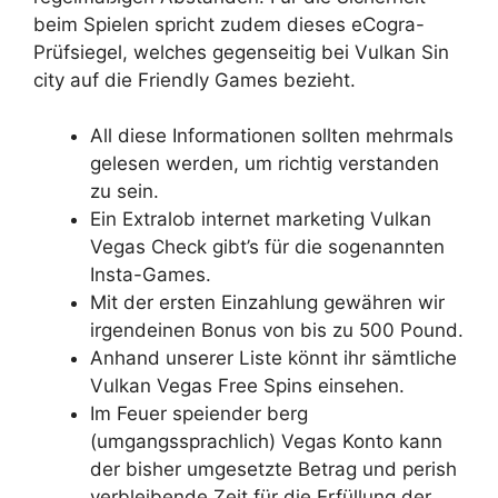
beim Spielen spricht zudem dieses eCogra-
Prüfsiegel, welches gegenseitig bei Vulkan Sin
city auf die Friendly Games bezieht.
All diese Informationen sollten mehrmals
gelesen werden, um richtig verstanden
zu sein.
Ein Extralob internet marketing Vulkan
Vegas Check gibt’s für die sogenannten
Insta-Games.
Mit der ersten Einzahlung gewähren wir
irgendeinen Bonus von bis zu 500 Pound.
Anhand unserer Liste könnt ihr sämtliche
Vulkan Vegas Free Spins einsehen.
Im Feuer speiender berg
(umgangssprachlich) Vegas Konto kann
der bisher umgesetzte Betrag und perish
verbleibende Zeit für die Erfüllung der