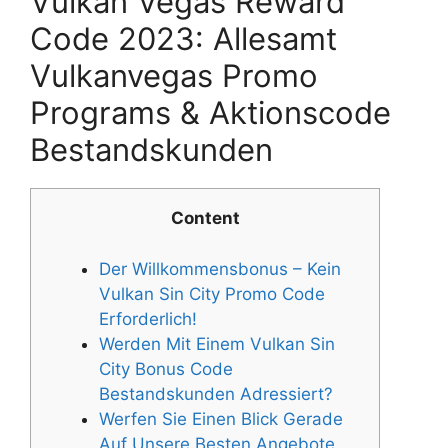
Vulkan Vegas Reward
Code 2023: Allesamt
Vulkanvegas Promo
Programs & Aktionscode
Bestandskunden
Content
Der Willkommensbonus – Kein
Vulkan Sin City Promo Code
Erforderlich!
Werden Mit Einem Vulkan Sin
City Bonus Code
Bestandskunden Adressiert?
Werfen Sie Einen Blick Gerade
Auf Unsere Besten Angebote