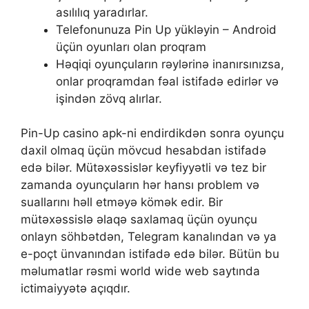
asılılıq yaradırlar.
Telefonunuza Pin Up yükləyin – Android
üçün oyunları olan proqram
Həqiqi oyunçuların rəylərinə inanırsınızsa,
onlar proqramdan fəal istifadə edirlər və
işindən zövq alırlar.
Pin-Up casino apk-ni endirdikdən sonra oyunçu
daxil olmaq üçün mövcud hesabdan istifadə
edə bilər. Mütəxəssislər keyfiyyətli və tez bir
zamanda oyunçuların hər hansı problem və
suallarını həll etməyə kömək edir. Bir
mütəxəssislə əlaqə saxlamaq üçün oyunçu
onlayn söhbətdən, Telegram kanalından və ya
e-poçt ünvanından istifadə edə bilər. Bütün bu
məlumatlar rəsmi world wide web saytında
ictimaiyyətə açıqdır.