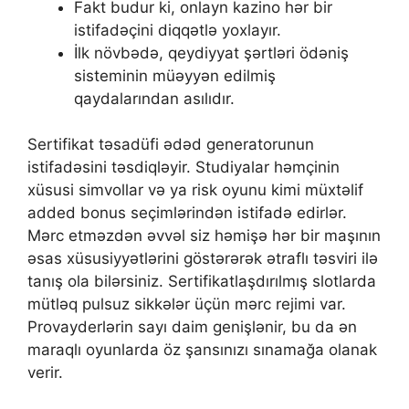
Fakt budur ki, onlayn kazino hər bir
istifadəçini diqqətlə yoxlayır.
İlk növbədə, qeydiyyat şərtləri ödəniş
sisteminin müəyyən edilmiş
qaydalarından asılıdır.
Sertifikat təsadüfi ədəd generatorunun
istifadəsini təsdiqləyir. Studiyalar həmçinin
xüsusi simvollar və ya risk oyunu kimi müxtəlif
added bonus seçimlərindən istifadə edirlər.
Mərc etməzdən əvvəl siz həmişə hər bir maşının
əsas xüsusiyyətlərini göstərərək ətraflı təsviri ilə
tanış ola bilərsiniz. Sertifikatlaşdırılmış slotlarda
mütləq pulsuz sikkələr üçün mərc rejimi var.
Provayderlərin sayı daim genişlənir, bu da ən
maraqlı oyunlarda öz şansınızı sınamağa olanak
verir.