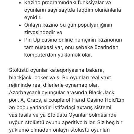
Kazino proqramındakı funksiyalar və
oyunların sayı saytda təqdim olunanlarla
eynidir.
Onlayn kazino bu gün populyarlığının
zirvəsindədir və
Pin Up casino online həmçinin kazinonun
tam nüsxəsi var, onu şəbəkə üzərindən
kompüterdən yükləmək olar.
Stolüstü oyunlar kateqoriyasına bakara,
blackjack, poker və s. Bu oyunları real vaxt
rejimində real dilerlərlə oynamaq olar.
Azərbaycanlı oyunçular arasında Black Jack
port A, Craps, a couple of Hand Casino Hold’Em
ən populyarlarıdır. İstifadəçi axtarış sistemi
vasitəsilə və ya Stolüstü Oyunlar bölməsində
uyğun stolüstü oyunu aperitivo bilər. Siz heç bir
yükləmə olmadan onlayn stolüstü oyunları