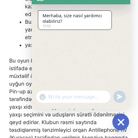
kazino – bütün bu əyləncələrdə siz mərc
edə və həqiqətən pul qazana bilərsiniz.
Merhaba, size nasıl yardımcı
olabiliriz?
Bunun üçün prosesə böyük məsuliyyətlə
10:02
yanaşma və tələblərə etinasızlıq
etməmək tələb olunur.
yaxşılaşdırır.
Bu oyun klubunda rahat ödəniş xidmətlərindən
istifadə etməklə real uduşlar əldə etməklə
müxtəlif ölkələrdən gələn qonaqların marağına
uyğun oynamaq mümkün olacaq. Onlayn casino
Pin-up azerbaijan məşhur CarlettaNV şirkəti
undefin
"+chaty_settings.lang.emoji_picker+"
tərəfindən idarə olunur. Rəylərində qonaqlar
yaxşı xidmət səviyyəsini, qumar oyunlarının
yaxşı seçimini və uduşların sürətli ödənilməsini
qeyd edirlər. Klubun rəsmi saytında
təsdiqlənmiş tənzimləyici orqan Antillephone nV
Hide
(Kuraçao) tərəfindən verilmiş lisenziya haqqında