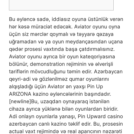
Bu əyləncə sadə, iddiasız oyuna üstünlük verən
hər kəsə müraciət edəcək. Aviator oyunu oyna
üçün siz mərclər qoymalı və təyyarə qəzaya
uğramadan və ya oyun meydançasından uçana
qədər prosesi vaxtında başa çatdırmalısınız.
Aviator oyunu ayrıca bir oyun kateqoriyasına
bölünür, demonstration rejiminin və əlverişli
tariflərin mövcudluğunu təmin edir. Azərbaycan
qeyri-adi və gözlənilməz qumar oyunlarını
alqışladığı üçün Aviator ən yaxşı Pin Up
ARIZONA kazino əyləncələrinin başındadır.
[newline]Bu, uzaqdan oynayaraq istənilən
cihaza ayrıca yüklənə bilən oyunlardan biridir.
Adi onlayn oyunlarla yanaşı, Pin Upward casino
azerbaycan canlı kazino təklif edir. Bu, prosesin
actual vaxt rejimində və real aparıcının nəzarəti