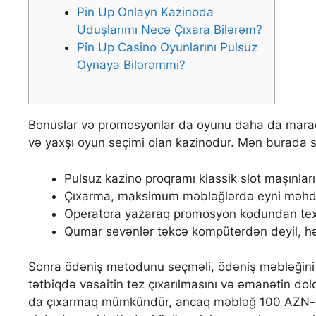
Pin Up Onlayn Kazinoda
Uduşlarımı Necə Çıxara Bilərəm?
Pin Up Casino Oyunlarını Pulsuz
Oynaya Bilərəmmi?
Bonuslar və promosyonlar da oyunu daha da maraql
və yaxşı oyun seçimi olan kazinodur. Mən burada s
Pulsuz kazino proqramı klassik slot maşınları
Çıxarma, maksimum məbləğlərdə eyni məhdu
Operatora yazaraq promosyon kodundan texnik
Qumar sevənlər təkcə kompüterdən deyil, həm
Sonra ödəniş metodunu seçməli, ödəniş məbləğini g
tətbiqdə vəsaitin tez çıxarılmasını və əmanətin do
da çıxarmaq mümkündür, ancaq məbləğ 100 AZN-dən 