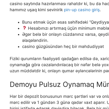
casino saytında hazırlanması rahatdır ki, bu da hadis
hamımız uşaq kimi sevinirik
pin-up casino giriş
.
Bunu etmək üçün əsas səhifədəki “Qeydiyyat
Hesabınızı artırmaq üçün minimum məblə
Əgər belə bir onlayn cüzdanınız varsa, qeyd
əlaqələndirin.
casino güzgüsündən heç bir məhdudiyyət
Fiziki qurumların fəaliyyəti qadağan edilsə də, xari
oynamağa görə cəzalandırılacaq bir nəfər belə yox
uzun müddətdir ki, onlayn qumar əyləncələrinin pə
Demoyu Pulsuz Oynamaq Mü
Hər bir depozit bonusunun mərc şərtləri var və onl
mərc edilir və 1 gündən 3 günə qədər vaxt aparır.
birini istifadə edərək dəyişdirə biləcək. Belə bir mü