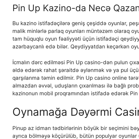
Pin Up Kazino-da Necə Qaza
Bu kazino istifadəçilərə geniş çeşiddə oyunlar, peşək
malik minlərlə parlaq oyunları müntəzəm olaraq oyu
tam hüquqlu oyun fəaliyyəti üçün istifadəçi qeydiyy
azərbaycanlı edə bilər. Qeydiyyatdan keçərkən oyu
İcmalın dərc edilməsi Pin Up casino-dən pulun çıxa
əldə edərək rahat şəraitdə əylənmək və ya pul üçün
qarşılanma təmin edilmir. Pin Up casino online tər
almazdan əvvəl, uduşların çıxarılması ilə bağlı pro
kazinonun mobil proqramından istifadə edərək Pin 
Oynamağa Dəyərmi Casin
Pinup az idman tədbirlərinin böyük bir seçimini bəy
ayrıca bölməyə köçürülüb, bütün populyar oyunlar 