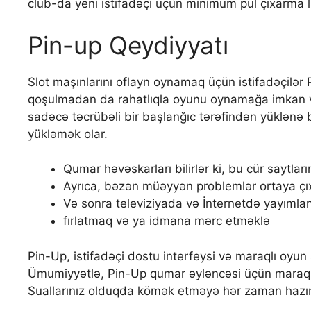
club-da yeni istifadəçi üçün minimum pul çıxarma li
Pin-up Qeydiyyatı
Slot maşınlarını oflayn oynamaq üçün istifadəçilər 
qoşulmadan da rahatlıqla oyunu oynamağa imkan ver
sadəcə təcrübəli bir başlanğıc tərəfindən yüklənə
yükləmək olar.
Qumar həvəskarları bilirlər ki, bu cür saytlar
Ayrıca, bəzən müəyyən problemlər ortaya çıxır 
Və sonra televiziyada və İnternetdə yayımlan
fırlatmaq və ya idmana mərc etməklə
Pin-Up, istifadəçi dostu interfeysi və maraqlı oyu
Ümumiyyətlə, Pin-Up qumar əyləncəsi üçün maraqlı bi
Suallarınız olduqda kömək etməyə hər zaman hazı