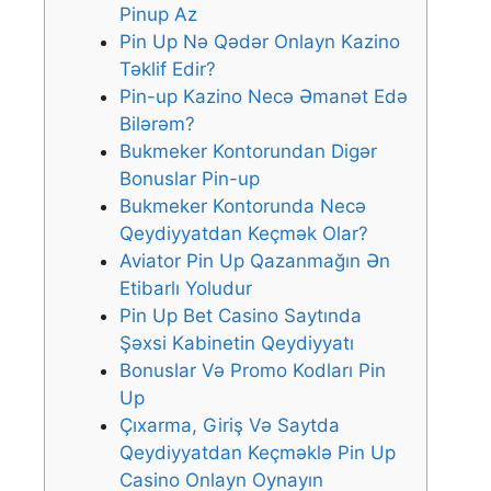
Pinup Az
Pin Up Nə Qədər Onlayn Kazino
Təklif Edir?
Pin-up Kazino Necə Əmanət Edə
Bilərəm?
Bukmeker Kontorundan Digər
Bonuslar Pin-up
Bukmeker Kontorunda Necə
Qeydiyyatdan Keçmək Olar?
Aviator Pin Up Qazanmağın Ən
Etibarlı Yoludur
Pin Up Bet Casino Saytında
Şəxsi Kabinetin Qeydiyyatı
Bonuslar Və Promo Kodları Pin
Up
Çıxarma, Giriş Və Saytda
Qeydiyyatdan Keçməklə Pin Up
Casino Onlayn Oynayın