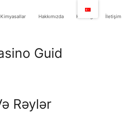
Kimyasallar
Hakkımızda
Katalog
İletişim
asino Guid
Və Rəylər