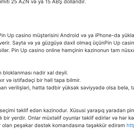
miti 25 AZN və ya 15 ABŞ dollarıdır.
Pin Up casino müştərisini Android və ya iPhone-da yükləm
ir. Sayta və ya güzgüyə daxil olmaq üçünPin Up casino,
 bilər. Pin Up casino online həmçinin kazinonun tam nü
ın bloklanması nadir xal deyil.
və istifadəçi bir həll tapa bilmir.
an verilişləri, hətta tədbir yüksək səviyyədə olsa belə, 
n seçimi təklif edən kazinodur. Xüsusi yaraşıq yaradan 
r yerdir. Onlar müxtəlif oyunlar təklif edirlər və hər k
r olan peşəkar dəstək komandasına təşəkkür edirəm
ht