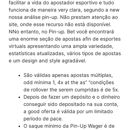
facilitar a vida do apostador esportivo e tudo
funciona de maneira very clara, segundo a new
nossa análise pin-up. Não prestam atenção ao
site, onde esse recurso não está disponível.
NNo entanto, no Pin-up. Bet você encontrará
uma enorme seção de apostas afin de esportes
virtuais apresentando uma ampla variedade,
estatísticas atualizadas, vários tipos de apostas
e um design and style agradável.
São válidas apenas apostas múltiplas,
odd mínima 1, 4x at the as” “condições
de rollover the serem cumpridas é de 5x.
Depois de fazer um depósito e o dinheiro
conseguir sido depositado na sua conta,
a good oferta é válida por um limitado
período de pace.
O saque mínimo da Pin-Up Wager é de