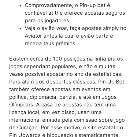
Comprovadamente, o Pin-up bet é
confiável at the oferece apostas seguros
para os jogadores.
Veja o avião voar, faça apostas simply no
Aviator antes la cual o avião parta e
receba teus prêmios.
Existem cerca de 100 posições na linha pra os
jogos cependant populares, e não é muitas
vezes possível apostar no ano de estatísticas.
Para além dos desportos clássicos, Pin Up Bet
também oferece apostas em eventos em
política, diplomacia, perizia, e até em Jogos
Olímpicos. A casa de apostas não tem uma
licença local, em vez disso, usan uma
internacional emitida pela comissão sobre jogo
de Curaçao. Por esse motivo, o site estatal do
Pin Upwards é bloqueado sistematicamente.