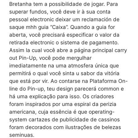
Bretanha tem a possibilidade de jogar. Para
superar fundos, você deve ir à sua conta
pessoal electronic deixar um reclamación de
saque mhh guia “Caixa”. Quando a guia for
aberta, você precisará especificar o valor da
retirada electronic o sistema de pagamento.
Assim la cual você abre a página principal carry
out Pin-Up, você pode mergulhar
imediatamente na uma atmosfera única que
permitirá o qual você sinta u sabor da vitória
que está por vir. Ao contarse na Plataforma On-
line do Pin-up, teu design parecerá common e
há uma explicação para isso. Os criadores
foram inspirados por uma espiral da perizia
americana, cuja essência é que operating-
system cartazes de publicidade de cassinos
foram decorados com ilustrações de belezas
seminuas.