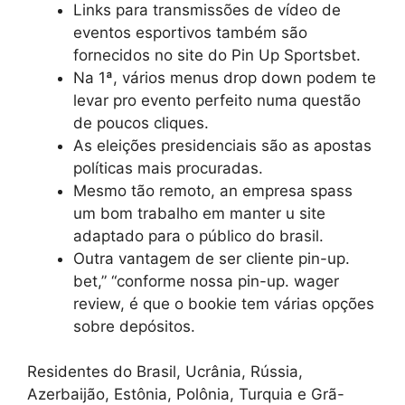
Links para transmissões de vídeo de
eventos esportivos também são
fornecidos no site do Pin Up Sportsbet.
Na 1ª, vários menus drop down podem te
levar pro evento perfeito numa questão
de poucos cliques.
As eleições presidenciais são as apostas
políticas mais procuradas.
Mesmo tão remoto, an empresa spass
um bom trabalho em manter u site
adaptado para o público do brasil.
Outra vantagem de ser cliente pin-up.
bet,” “conforme nossa pin-up. wager
review, é que o bookie tem várias opções
sobre depósitos.
Residentes do Brasil, Ucrânia, Rússia,
Azerbaijão, Estônia, Polônia, Turquia e Grã-