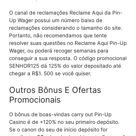
O canal de reclamações Reclame Aqui da Pin-
Up Wager possui um número baixo de
reclamações considerando o tamanho do site.
Portanto, não recomendamos que tente
resolver suas questões no Reclame Aqui Pin-Up
Wager, ou poderá recoger semanas para
conseguir a sua resposta. O código promocional
SENHOR125 dá 125% do valor depositado até
chegar a R$1. 500 se você quiser.
Outros Bônus E Ofertas
Promocionais
O bônus de boas-vindas carry out Pin-Up
Casino é de +120% no seu primeiro depósito.
Se o canon do seu de início depósito for