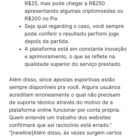
R$25, mas pode chegar a R$250
apresentando algumas criptomoedas ou
R$200 no Pix.
Seja qual regarding o caso, você sempre
pode conferir o resultado perform jogo
depois da partida.
A plataforma está em constante inovação
e aprimoramento, o que se reflete na
qualidade superior do serviço prestado.
Além disso, since apostas esportivas estão
sempre disponíveis pra você. Alguns usuários
acreditam erroneamente o qual não precisam
de suporte técnico através do motivo de a
plataforma online funcionar por conta própria.
Quem entende um trabalho dos websites
confirmará que así raciocínio está errado.”
“[newline]Além disso, às vezes surgem certos