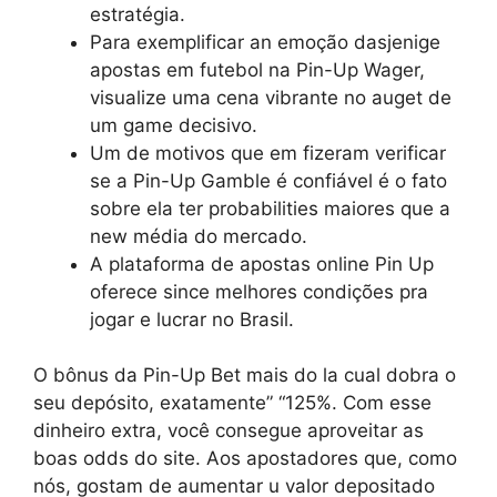
estratégia.
Para exemplificar an emoção dasjenige
apostas em futebol na Pin-Up Wager,
visualize uma cena vibrante no auget de
um game decisivo.
Um de motivos que em fizeram verificar
se a Pin-Up Gamble é confiável é o fato
sobre ela ter probabilities maiores que a
new média do mercado.
A plataforma de apostas online Pin Up
oferece since melhores condições pra
jogar e lucrar no Brasil.
O bônus da Pin-Up Bet mais do la cual dobra o
seu depósito, exatamente” “125%. Com esse
dinheiro extra, você consegue aproveitar as
boas odds do site. Aos apostadores que, como
nós, gostam de aumentar u valor depositado