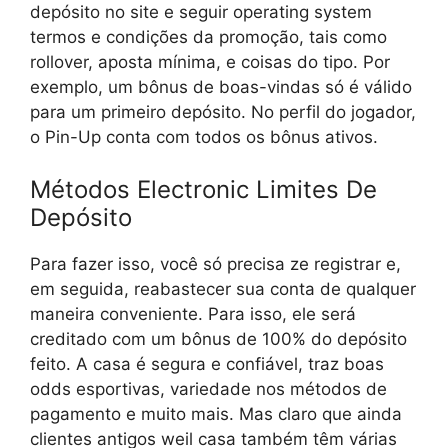
depósito no site e seguir operating system
termos e condições da promoção, tais como
rollover, aposta mínima, e coisas do tipo. Por
exemplo, um bônus de boas-vindas só é válido
para um primeiro depósito. No perfil do jogador,
o Pin-Up conta com todos os bônus ativos.
Métodos Electronic Limites De
Depósito
Para fazer isso, você só precisa ze registrar e,
em seguida, reabastecer sua conta de qualquer
maneira conveniente. Para isso, ele será
creditado com um bônus de 100% do depósito
feito. A casa é segura e confiável, traz boas
odds esportivas, variedade nos métodos de
pagamento e muito mais. Mas claro que ainda
clientes antigos weil casa também têm várias