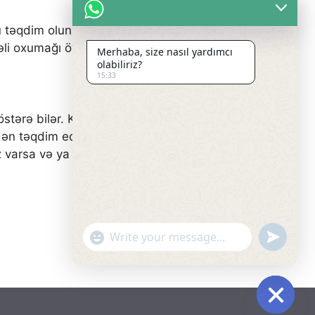
u təqdim olunur.
li oxumağı öyrənə bilərsiniz.
Merhaba, size nasıl yardımcı
olabiliriz?
15:33
göstərə bilər. Kukilərin söndürülməsi ümumiyyətlə
dən təqdim edilən kukilərdən də istifadə edirik.
nız varsa və ya Məxfilik Siyasətimiz haqqında daha
undefin
"+chaty_settings.lang.emoji_picker+"