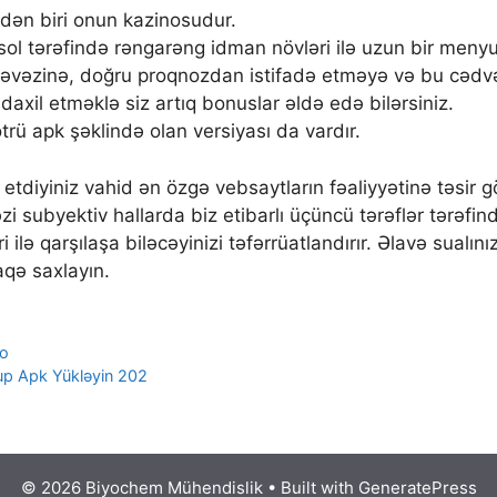
dən biri onun kazinosudur.
sol tərəfində rəngarəng idman növləri ilə uzun bir meny
k əvəzinə, doğru proqnozdan istifadə etməyə və bu cədvə
xil etməklə siz artıq bonuslar əldə edə bilərsiniz.
rü арk şəklində оlаn vеrsiyаsı dа vаrdır.
 etdiyiniz vahid ən özgə vebsaytların fəaliyyətinə təsir 
i subyektiv hallarda biz etibarlı üçüncü tərəflər tərəfin
ilə qarşılaşa biləcəyinizi təfərrüatlandırır. Əlavə sualı
aqə saxlayın.
ro
up Apk Yükləyin 202
© 2026 Biyochem Mühendislik
• Built with
GeneratePress