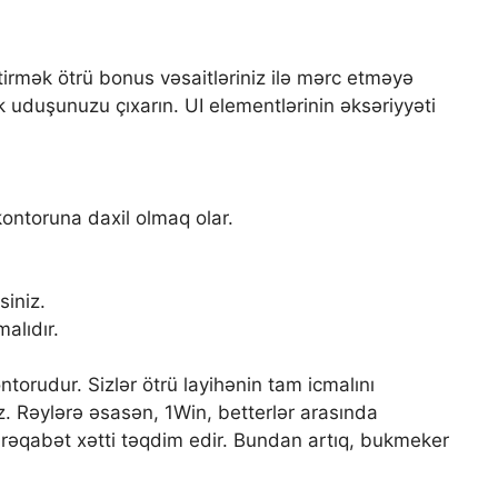
tirmək ötrü bonus vəsaitləriniz ilə mərc etməyə
ək uduşunuzu çıxarın. UI elementlərinin əksəriyyəti
ontoruna daxil olmaq olar.
iniz.
alıdır.
torudur. Sizlər ötrü layihənin tam icmalını
. Rəylərə əsasən, 1Win, betterlər arasında
, rəqabət xətti təqdim edir. Bundan artıq, bukmeker