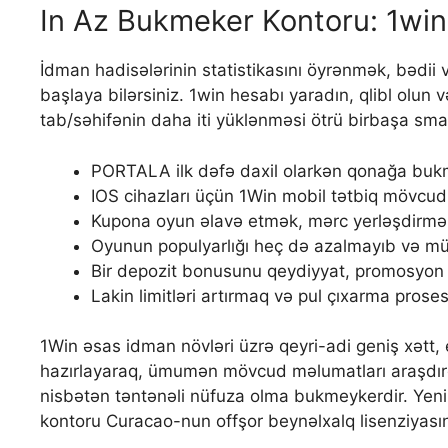
In Az Bukmeker Kontoru: 1win
İdman hadisələrinin statistikasını öyrənmək, bədii 
başlaya bilərsiniz. 1win hesabı yaradın, qlibl olun 
tab/səhifənin daha iti yüklənməsi ötrü birbaşa smart
PORTALA ilk dəfə daxil olarkən qonağa bukmek
IOS cihazları üçün 1Win mobil tətbiq mövcud
Kupona oyun əlavə etmək, mərc yerləşdirmək
Oyunun populyarlığı heç də azalmayıb və müvə
Bir depozit bonusunu qeydiyyat, promosyon 
Lakin limitləri artırmaq və pul çıxarma proses
1Win əsas idman növləri üzrə qeyri-adi geniş xətt, 
hazırlayaraq, ümumən mövcud məlumatları araşdırdıq
nisbətən təntənəli nüfuza olma bukmeykerdir. Yeni 
kontoru Curacao-nun offşor beynəlxalq lisenziyasın