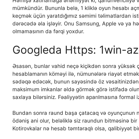
Həmişə xatırlamağa əhəmiyyət ki, qanunvericiliyə v
mümkündür. Bununla belə, 1 kliklə oyun hesabı açm
keçmək üçün yaratdığımız səmimi təlimatlardan istif
dərəcədə əla işləyir. Onu Samsung, Apple və ya hə
olmamasının da fərqi yoxdur.
Googleda Https: 1win-az
Əsasən, bunlar vahid neçə kiçikdən sonra yüksək ça
hesablamanın köməyi ilə, nümunələrə riayət etmək
sədəqə edəcək, bunun sayəsində öz vəsaitinizdən b
maksimum imkanlar əldə görmək görə istifadə olunur
saxlaya bilərsiniz. Fəaliyyətin aparılmasına formal
Bundan sonra raund başa çatacaq və oyunçunun nağd
ödəniş ani olur, beləliklə siz raundun bitməsinə bir
Kotirovkalar nə hesab təmtəraqlı olsa, qalibiyyət 