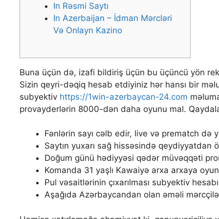
In Rəsmi Saytı
In Azerbaijan – İdman Mərcləri
Və Onlayn Kazino
Buna üçün də, izafi bildiriş üçün bu üçüncü yön rek
Sizin qeyri-dəqiq hesab etdiyiniz hər hansı bir m
subyektiv
https://1win-azerbaycan-24.com
məlumat
provayderlərin 8000-dən daha oyunu mal. Qaydaları
Fənlərin sayı cəlb edir, live və prematch də y
Saytın yuxarı sağ hissəsində qeydiyyatdan öt
Doğum günü hədiyyəsi qədər müvəqqəti pro
Komanda 31 yaşlı Kawaiyə arxa arxaya oyunla
Pul vəsaitlərinin çıxarılması subyektiv hesabı
Aşağıda Azərbaycandan olan əməli mərcçilərin