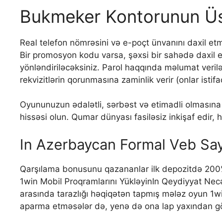
Bukmeker Kontorunun Üstün
Real telefon nömrəsini və e-poçt ünvanını daxil et
Bir promosyon kodu varsa, şəxsi bir sahədə daxil e
yönləndiriləcəksiniz. Parol haqqında məlumat verilə
rekvizitlərin qorunmasına zaminlik verir (onlar istif
Oyununuzun ədalətli, sərbəst və etimadli olmasına ə
hissəsi olun. Qumar dünyası fasiləsiz inkişaf edir,
In Azerbaycan Formal Veb Say
Qarşılama bonusunu qazananlar ilk depozitdə 200%
1win Mobil Proqramlarını YükləyinIn Qeydiyyat Nec
arasında tarazlığı həqiqətən tapmış mələz oyun 1w
aparma etməsələr də, yenə də ona lap yaxından gö