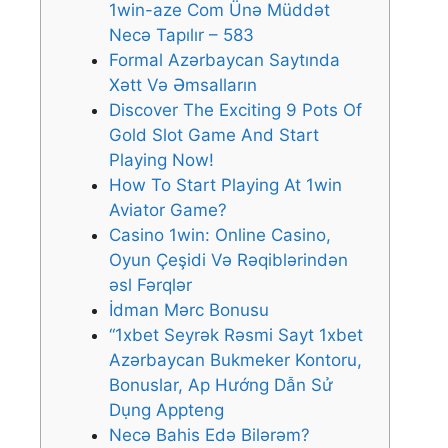
1win-aze Com Ünə Müddət
Necə Tapılır – 583
Formal Azərbaycan Saytında
Xətt Və Əmsalların
Discover The Exciting 9 Pots Of
Gold Slot Game And Start
Playing Now!
How To Start Playing At 1win
Aviator Game?
Casino 1win: Online Casino,
Oyun Çeşidi Və Rəqiblərindən
əsl Fərqlər
İdman Mərc Bonusu
“1xbet Seyrək Rəsmi Sayt 1xbet
Azərbaycan Bukmeker Kontoru,
Bonuslar, Ap Hướng Dẫn Sử
Dụng Appteng
Necə Bahis Edə Bilərəm?