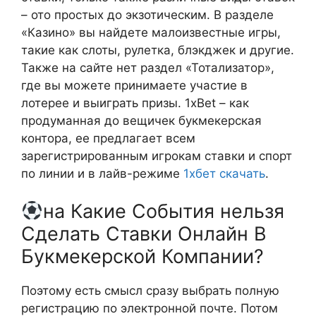
– ото простых до экзотическим. В разделе
«Казино» вы найдете малоизвестные игры,
такие как слоты, рулетка, блэкджек и другие.
Также на сайте нет раздел «Тотализатор»,
где вы можете принимаете участие в
лотерее и выиграть призы. 1xBet – как
продуманная до вещичек букмекерская
контора, ее предлагает всем
зарегистрированным игрокам ставки и спорт
по линии и в лайв-режиме
1хбет скачать
.
на Какие События нельзя
Сделать Ставки Онлайн В
Букмекерской Компании?
Поэтому есть смысл сразу выбрать полную
регистрацию по электронной почте. Потом