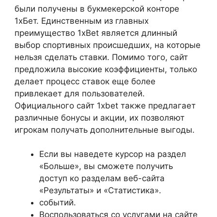
были получены в букмекерской конторе
1хБет. Единственным из главных
преимущество 1xBet является длинный
выбор спортивных происшедших, на которые
нельзя сделать ставки. Помимо того, сайт
предложила высокие коэффициенты, только
делает процесс ставок еще более
привлекает для пользователей.
Официального сайт 1xbet также предлагает
различные бонусы и акции, их позволяют
игрокам получать дополнительные выгоды.
Если вы наведете курсор на раздел
«Больше», вы сможете получить
доступ ко разделам веб-сайта
«Результаты» и «Статистика».
событий.
Воспользоваться со услугами на сайте