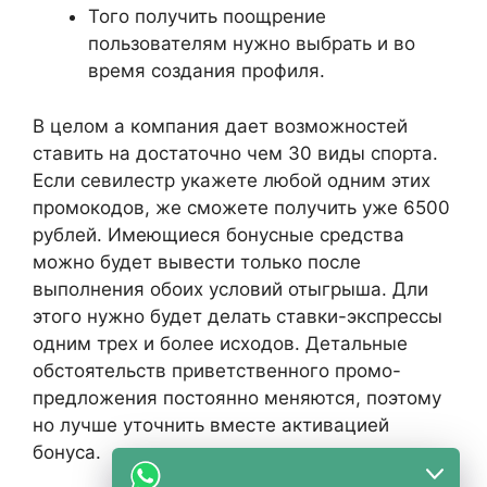
Того получить поощрение
пользователям нужно выбрать и во
время создания профиля.
В целом а компания дает возможностей
ставить на достаточно чем 30 виды спорта.
Если севилестр укажете любой одним этих
промокодов, же сможете получить уже 6500
рублей. Имеющиеся бонусные средства
можно будет вывести только после
выполнения обоих условий отыгрыша. Дли
этого нужно будет делать ставки-экспрессы
одним трех и более исходов. Детальные
обстоятельств приветственного промо-
предложения постоянно меняются, поэтому
но лучше уточнить вместе активацией
бонуса.