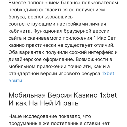
Вместе пополнением баланса пользователям
необходимо согласиться со получением
бонуса, воспользовавшись
соответствующими настройками личная
кабинета. Функционал браузерной версии
сайта и скачиваемого приложения 1 Икс Бет
казино практически не существует отличий.
Оба вариантах получили схожий интерфейс и
дизайнерское оформление. Возможности в
мобильном приложении точно эти, как и а
стандартной версии игрового ресурса
1xbet
войти
.
Мобильная Версия Казино 1xbet
И как На Ней Играть
Наше исследование показало, что
продуманные же постепенные ставки нет