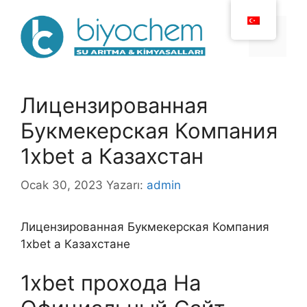
İçeriğe
atla
Menü
Лицензированная
Букмекерская Компания
1xbet а Казахстан
Ocak 30, 2023
Yazarı:
admin
Лицензированная Букмекерская Компания
1xbet а Казахстане
1xbet прохода На