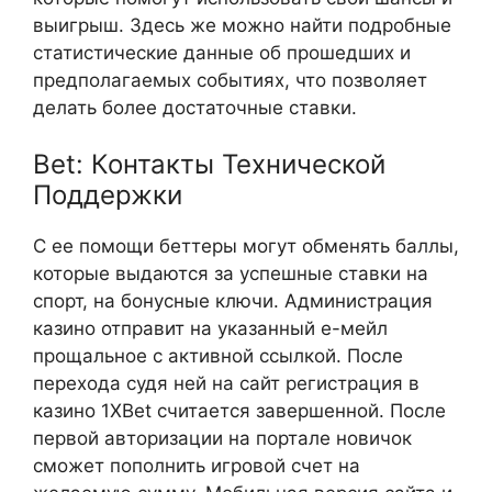
выигрыш. Здесь же можно найти подробные
статистические данные об прошедших и
предполагаемых событиях, что позволяет
делать более достаточные ставки.
Bet: Контакты Технической
Поддержки
С ее помощи беттеры могут обменять баллы,
которые выдаются за успешные ставки на
спорт, на бонусные ключи. Администрация
казино отправит на указанный е-мейл
прощальное с активной ссылкой. После
перехода судя ней на сайт регистрация в
казино 1XBet считается завершенной. После
первой авторизации на портале новичок
сможет пополнить игровой счет на