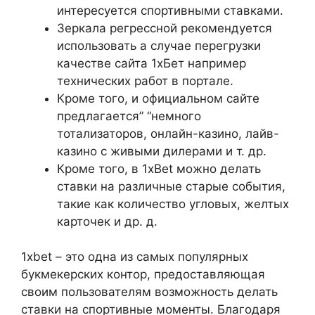
интересуется спортивными ставками.
Зеркала регрессной рекомендуется
использовать а случае перегрузки
качестве сайта 1хБет например
технических работ в портале.
Кроме того, и официальном сайте
предлагается” “немного
тотализаторов, онлайн-казино, лайв-
казино с живыми дилерами и т. др.
Кроме того, в 1xBet можно делать
ставки на различные старые события,
такие как количество угловых, желтых
карточек и др. д.
1xbet – это одна из самых популярных
букмекерских контор, предоставляющая
своим пользователям возможность делать
ставки на спортивные моменты. Благодаря