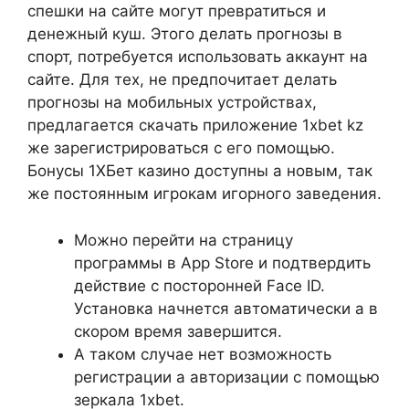
спешки на сайте могут превратиться и
денежный куш. Этого делать прогнозы в
спорт, потребуется использовать аккаунт на
сайте. Для тех, не предпочитает делать
прогнозы на мобильных устройствах,
предлагается скачать приложение 1xbet kz
же зарегистрироваться с его помощью.
Бонусы 1ХБет казино доступны а новым, так
же постоянным игрокам игорного заведения.
Можно перейти на страницу
программы в App Store и подтвердить
действие с посторонней Face ID.
Установка начнется автоматически а в
скором время завершится.
А таком случае нет возможность
регистрации а авторизации с помощью
зеркала 1xbet.