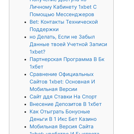
Личному Кабинету 1xbet С
Помощью Мессенджеров
Bet: Контакты Технической
Поддержки
но Делать, Если не Забыл
Данные твоей Учетной Записи
1xbet?
Партнерская Программа В Бк
1хбет
Сравнение Официальных
Сайтов 1xbet: Основная И
Мобильная Версии
Сайт ддя Ставки На Спорт
Внесение Депозитов В 1хбет
Как Отыграть Бонусные
Деньги В 1 Икс Бет Казино
Мобильная Версия Сайта
1xbet: удобство И Быстрота