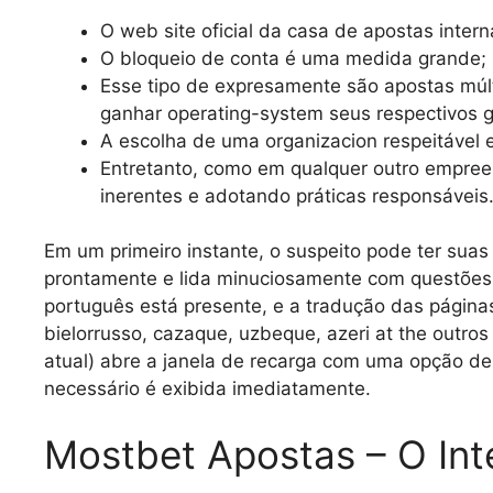
O web site oficial da casa de apostas inter
O bloqueio de conta é uma medida grande; se
Esse tipo de expresamente são apostas múlt
ganhar operating-system seus respectivos 
A escolha de uma organizacion respeitável e
Entretanto, como em qualquer outro empreen
inerentes e adotando práticas responsáveis
Em um primeiro instante, o suspeito pode ter sua
prontamente e lida minuciosamente com questões 
português está presente, e a tradução das página
bielorrusso, cazaque, uzbeque, azeri at the outr
atual) abre a janela de recarga com uma opção de
necessário é exibida imediatamente.
Mostbet Apostas – O Inter