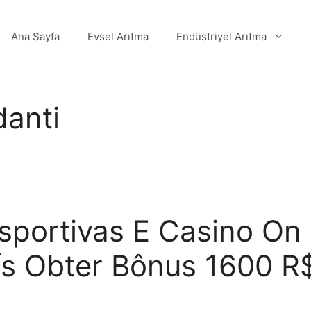
Ana Sayfa
Evsel Arıtma
Endüstriyel Arıtma
danti
portivas E Casino On T
ís Obter Bônus 1600 R