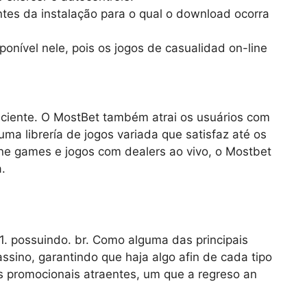
tes da instalação para o qual o download ocorra
onível nele, pois os jogos de casualidad on-line
iciente. O MostBet também atrai os usuários com
a librería de jogos variada que satisfaz até os
ne games e jogos com dealers ao vivo, o Mostbet
.
1. possuindo. br. Como alguma das principais
sino, garantindo que haja algo afin de cada tipo
as promocionais atraentes, um que a regreso an