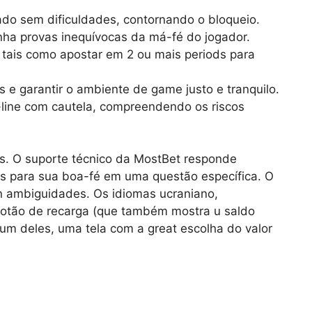
ado sem dificuldades, contornando o bloqueio.
enha provas inequívocas da má-fé do jogador.
 tais como apostar em 2 ou mais periods para
 e garantir o ambiente de game justo e tranquilo.
-line com cautela, compreendendo os riscos
os. O suporte técnico da MostBet responde
s para sua boa-fé em uma questão específica. O
on ambiguidades. Os idiomas ucraniano,
 botão de recarga (que também mostra u saldo
um deles, uma tela com a great escolha do valor