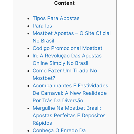
Content
Tipos Para Apostas
Para Ios
Mostbet Apostas – O Site Oficial
No Brasil
Código Promocional Mostbet
In: A Revolução Das Apostas
Online Simply No Brasil
Como Fazer Um Tirada No
Mostbet?
Acompanhantes E Festividades
De Carnaval: A New Realidade
Por Trás Da Diversão
Mergulhe Na Mostbet Brasil:
Apostas Perfeitas E Depósitos
Rápidos
Conheça O Enredo Da