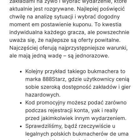
zakładami na żywo i wybrać wydarzenie, które
aktualnie jest rozgrywane. Najlepiej poświęcić
chwilę na analizę sytuacji i wybrać dogodny
moment em postawienie kuponu. To kwestia
indywidualna każdego gracza, ale powszechnie
uważa się, że najlepsze są oferty powitalne.
Najczęściej oferują najprzystępniejsze warunki,
ale mają jedną wadę – są jednorazowe.
Kolejny przykład takiego bukmachera to
marka 888Starz, gdzie użytkownicy cenią
sobie szeroką dostępność zakładów i gier
hazardowych.
Kod promocyjny możesz podać zarówno
podczas rejestracji konta, yak i really
przed jakimkolwiek innym wydarzeniem.
Sprawdziliśmy, bądź rzeczywiście u
legalnych polskich bukmacherów de uma