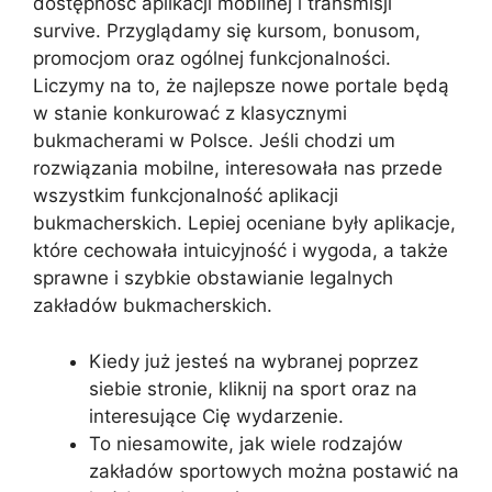
dostępność aplikacji mobilnej i transmisji
survive. Przyglądamy się kursom, bonusom,
promocjom oraz ogólnej funkcjonalności.
Liczymy na to, że najlepsze nowe portale będą
w stanie konkurować z klasycznymi
bukmacherami w Polsce. Jeśli chodzi um
rozwiązania mobilne, interesowała nas przede
wszystkim funkcjonalność aplikacji
bukmacherskich. Lepiej oceniane były aplikacje,
które cechowała intuicyjność i wygoda, a także
sprawne i szybkie obstawianie legalnych
zakładów bukmacherskich.
Kiedy już jesteś na wybranej poprzez
siebie stronie, kliknij na sport oraz na
interesujące Cię wydarzenie.
To niesamowite, jak wiele rodzajów
zakładów sportowych można postawić na