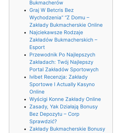
Bukmacherów
Graj W Betcris Bez
Wychodzenia” “Z Domu –
Zakłady Bukmacherskie Online
Najciekawsze Rodzaje
Zakładów Bukmacherskich –
Esport
Przewodnik Po Najlepszych
Zakładach: Twój Najlepszy
Portal Zakładów Sportowych
Ivibet Recenzja: Zakłady
Sportowe I Actually Kasyno
Online
Wyścigi Konne Zakłady Online
Zasady, Yak Działają Bonusy
Bez Depozytu – Corp
Sprawdzić?
Zakłady Bukmacherskie Bonusy