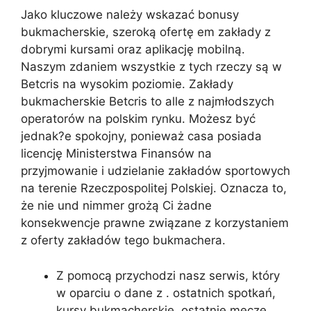
Jako kluczowe należy wskazać bonusy
bukmacherskie, szeroką ofertę em zakłady z
dobrymi kursami oraz aplikację mobilną.
Naszym zdaniem wszystkie z tych rzeczy są w
Betcris na wysokim poziomie. Zakłady
bukmacherskie Betcris to alle z najmłodszych
operatorów na polskim rynku. Możesz być
jednak?e spokojny, ponieważ casa posiada
licencję Ministerstwa Finansów na
przyjmowanie i udzielanie zakładów sportowych
na terenie Rzeczpospolitej Polskiej. Oznacza to,
że nie und nimmer grożą Ci żadne
konsekwencje prawne związane z korzystaniem
z oferty zakładów tego bukmachera.
Z pomocą przychodzi nasz serwis, który
w oparciu o dane z . ostatnich spotkań,
kursy bukmacherskie, ostatnie mecze