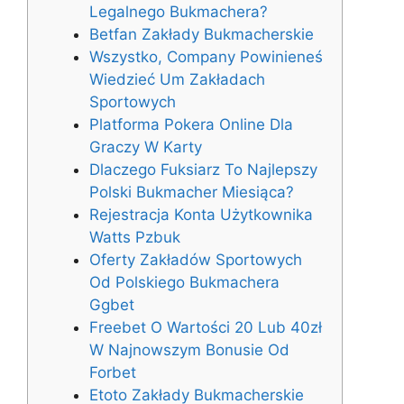
Legalnego Bukmachera?
Betfan Zakłady Bukmacherskie
Wszystko, Company Powinieneś
Wiedzieć Um Zakładach
Sportowych
Platforma Pokera Online Dla
Graczy W Karty
Dlaczego Fuksiarz To Najlepszy
Polski Bukmacher Miesiąca?
Rejestracja Konta Użytkownika
Watts Pzbuk
Oferty Zakładów Sportowych
Od Polskiego Bukmachera
Ggbet
Freebet O Wartości 20 Lub 40zł
W Najnowszym Bonusie Od
Forbet
Etoto Zakłady Bukmacherskie