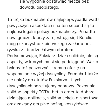
się wygodnie obstawiać mecze bez
dowodu osobistego.
Ta trójka bukmacherów najlepiej wypadła watts
powyższych aspektach i na ten second są to
najlepsi legalni polscy bukmacherzy. Ponadto
nowi gracze, którzy zarejestrują się t Betclic
mogą skorzystać z pierwszego zakładu bez
ryzyka z . bardzo łatwym obrotem.
Podsumowując, Fuksiarz działa solidnie, ale są
aspekty, w których musi się podciągnąć. Warto
byłoby też poszerzyć skromną ofertę na
wspomniane wyżej dyscypliny. Formuła 1 także
nie należy do atutów Fuksiarza i t tych
dyscyplinach oczekujemy poprawy. Pozostałe
solidne aspekty TOTALbet in order to dobrze
działająca aplikacja, solidna sekcja e-sportowa
oraz zakłady em piłkę nożną, koszykówkę i