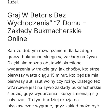
żużel.
Graj W Betcris Bez
Wychodzenia” “Z Domu –
Zakłady Bukmacherskie
Online
Bardzo dobrym rozwiązaniem dla każdego
gracza bukmacherskiego są zakłady na żywo.
Dzięki nim można obstawić określone
wydarzenia w trakcie gry, jak choćby, kto strzeli
pierwszy watts ciągu 15 minut, kto będzie miał
pierwszy aut, rzut wolny czy rożny. Dlatego też
w?a?ciwie jest na żywo zakłady bukmacherskie
śledzić, gdyż wydarzenia i kursy zmieniają się
cały czas. To tym bardziej okazja na
błyskawiczne wygrane, gdyż zakład może być