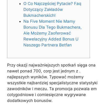
O Co Najczęściej Pytacie? Faq
Dotyczący Zakładów
Bukmacherskich!
Na Five Moment Nie Mamy
Bonusu Dla Tego Bukmachera,
Ale Możemy Zaoferować
Rewelacyjny Added Bonus U
Naszego Partnera Betfan
Przy okazji najważniejszych spotkań sięga ona
nawet ponad 700, corp jest jednym z .
najlepszych wyników. Typować możemy
wszystkie najbardziej specjalistyczne statystyki
zawodników i meczu. Ta promocja pozwala em
cotygodniowe i comiesięczne wygrywane
dodatkowych bonusów.