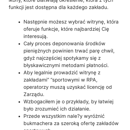
funkcji jest dostępna dla każdego zakładu.
Następnie możesz wybrać witrynę, która
oferuje funkcje, które najbardziej Cię
interesują.
Cały proces deponowania środków
pieniężnych powinien trwać parę chwil,
gdyż najczęściej spotykamy się z
błyskawicznymi metodami płatności.
Aby legalnie prowadzić witrynę z
zakładami” “sportowymi w RPA,
operatorzy muszą uzyskać licencję od
Zarządu.
Wzbogaciłem je o przykłady, by łatwiej
było zrozumieć ich działanie.
Przede wszystkim nale?y wyróżnić
bukmachera za szeroką ofertę zakładów