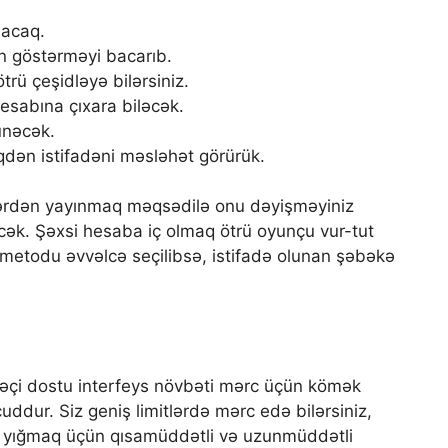
lacaq.
ən göstərməyi bacarıb.
rü çeşidləyə bilərsiniz.
esabına çıxara biləcək.
ünəcək.
qdən istifadəni məsləhət görürük.
mlərdən yayınmaq məqsədilə onu dəyişməyiniz
ləcək. Şəxsi hesaba iç olmaq ötrü oyunçu vur-tut
t metodu əvvəlcə seçilibsə, istifadə olunan şəbəkə
dəçi dostu interfeys növbəti mərc üçün kömək
ddur. Siz geniş limitlərdə mərc edə bilərsiniz,
oru yığmaq üçün qısamüddətli və uzunmüddətli