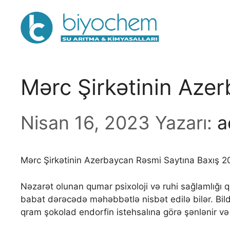
İçeriğe
atla
Mərc Şirkətinin Aze
Nisan 16, 2023
Yazarı:
a
Mərc Şirkətinin Azerbaycan Rəsmi Saytına Baxış 
Nəzarət olunan qumar psixoloji və ruhi sağlamlığı q
babat dərəcədə məhəbbətlə nisbət edilə bilər. Bildi
qram şokolad endorfin istehsalına görə şənlənir və 