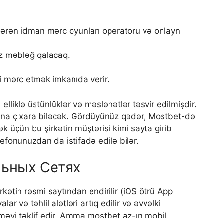
tərən idman mərc oyunları operatoru və onlayn
uz məbləğ qalacaq.
 mərc etmək imkanıda verir.
lə üstünlüklər və məsləhətlər təsvir edilmişdir.
bına çıxara biləcək. Gördüyünüz qədər, Mostbet-də
k üçün bu şirkətin müştərisi kimi sayta girib
onunuzdan da istifadə edilə bilər.
льных Сетях
ətin rəsmi saytından endirilir (iOS ötrü App
ar və təhlil alətləri artıq edilir və əvvəlki
etməyi təklif edir. Amma mostbet az-ın mobil