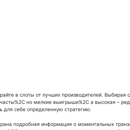
райте в слоты от лучших производителей. Выбирая 
т часты%2C но мелкие выигрыши%2C а высокая – ред
ь для себе определенную стратегию.
рана подробная информация о моментальных транза