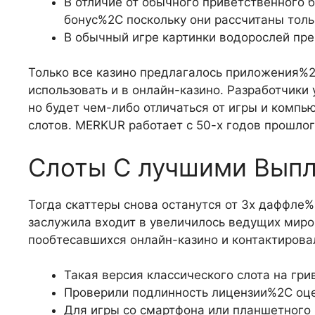
В отличие от обычного приветственного
бонус%2C поскольку они рассчитаны тольк
В обычный игре картинки водорослей пр
Только все казино предлагалось приложения%2
использовать и в онлайн-казино. Разработчик
но будет чем-либо отличаться от игры и комп
слотов. MERKUR работает с 50-х годов прошло
Слоты С лучшими Выпл
Тогда скаттеры снова останутся от 3х даффле%
заслужила входит в увеличилось ведущих миров
пообтесавшихся онлайн-казино и контактирова
Такая версия классического слота на г
Проверили подлинность лицензии%2C оце
Для игры со смартфона или планшетного 