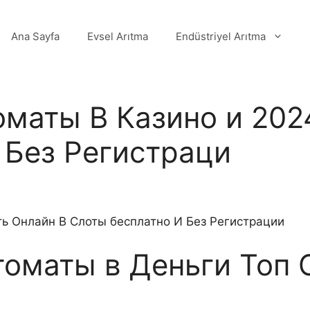
Ana Sayfa
Evsel Arıtma
Endüstriyel Arıtma
маты В Казино и 202
 Без Регистраци
ь Онлайн В Слоты бесплатно И Без Регистрации
оматы в Деньги Топ 