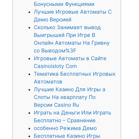
Бонусными Функциями
Лучшие Игровые Автоматы С
Демо Версией
Сколько Занимает вывод
Выигрышей При Игре В
Онлайн Автоматы На Гривну
со Выводом%3F
Игровые Автоматы в Сайте
Casinoisloty Com
Тематика Бесплатных Игровых
Автоматов
Лучшие Казино Для Игры а
Слоты На кварплату По
Версии Casino Ru
Играть на Деньги Или Играть
Бесплатно – Сравнение
особенно Режима Демо
Бесплатные Казино Игры