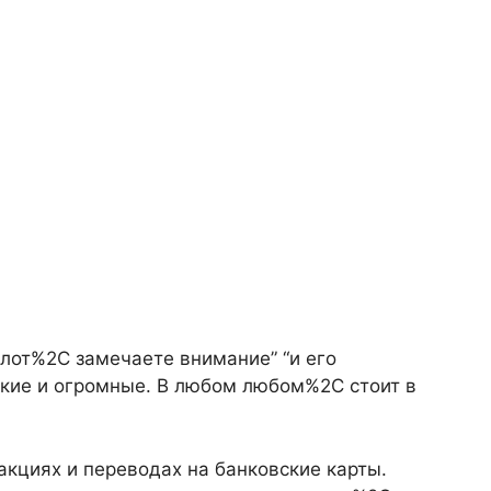
слот%2C замечаете внимание” “и его
кие и огромные. В любом любом%2C стоит в
кциях и переводах на банковские карты.