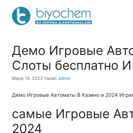
İçeriğe
atla
Демо Игровые Авто
Слоты бесплатно И
Mayıs 14, 2023
Yazarı:
admin
Демо Игровые Автоматы В Казино и 2024 Играт
самые Игровые Авт
2024