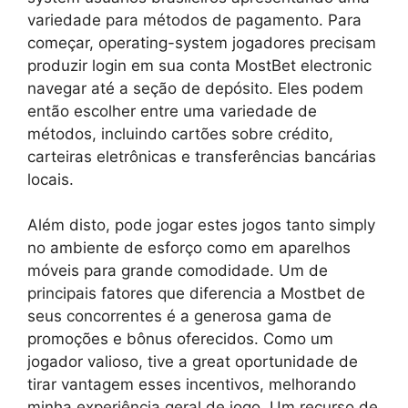
variedade para métodos de pagamento. Para
começar, operating-system jogadores precisam
produzir login em sua conta MostBet electronic
navegar até a seção de depósito. Eles podem
então escolher entre uma variedade de
métodos, incluindo cartões sobre crédito,
carteiras eletrônicas e transferências bancárias
locais.
Além disto, pode jogar estes jogos tanto simply
no ambiente de esforço como em aparelhos
móveis para grande comodidade. Um de
principais fatores que diferencia a Mostbet de
seus concorrentes é a generosa gama de
promoções e bônus oferecidos. Como um
jogador valioso, tive a great oportunidade de
tirar vantagem esses incentivos, melhorando
minha experiência geral de jogo. Um recurso de