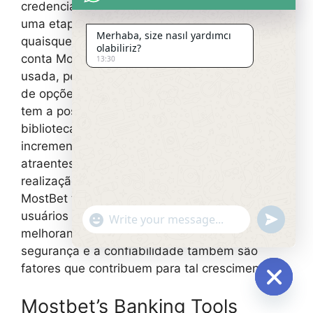
credenciais dos cassinos across the internet é
uma etapa vital antes sobre comprometer
Merhaba, size nasıl yardımcı
quaisquer fundos ou informações pessoais. Sua
olabiliriz?
conta MostBet agora está pronta para ser
13:30
usada, permitindo que você explore uma série
de opções para jogos e apostas. Os jogadores
tem a possibilidade de explorar uma sana
biblioteca de jogos, categorizada para
incrementar an acessibilidade. Probabilidades
atraentes e uma interface amigável tornam a
realização sobre apostas simples e eficiente. O
MostBet também atrai operating system
usuários com ofertas promocionais e bônus,
undefin
"+chaty_settings.lang.emoji_picker+"
melhorando an experiência geral de apostas. A
segurança e a confiabilidade também são
fatores que contribuem para tal crescimento.
Mostbet’s Banking Tools
Hide