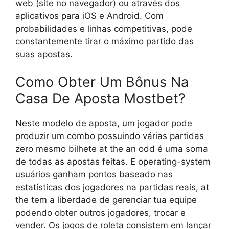
web (site no navegador) ou através dos
aplicativos para iOS e Android. Com
probabilidades e linhas competitivas, pode
constantemente tirar o máximo partido das
suas apostas.
Como Obter Um Bônus Na
Casa De Aposta Mostbet?
Neste modelo de aposta, um jogador pode
produzir um combo possuindo várias partidas
zero mesmo bilhete at the an odd é uma soma
de todas as apostas feitas. E operating-system
usuários ganham pontos baseado nas
estatísticas dos jogadores na partidas reais, at
the tem a liberdade de gerenciar tua equipe
podendo obter outros jogadores, trocar e
vender. Os jogos de roleta consistem em lançar