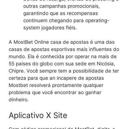
outras campanhas promocionais,
garantindo que as recompensas
continuem chegando para operating-
system jogadores fiéis.
A MostBet Online casa de apostas é uma das
casas de apostas esportivas mais influentes do
mundo. Ela é conhecida por operar na mais de
55 países do globo com sua sede em Nicósia,
Chipre. Você sempre tem a possibilidade de ter
certeza para que an incapere de apostas
Mostbet resolverá prontamente qualquer
problema que você encontrar ao ganhar
dinheiro.
Aplicativo X Site