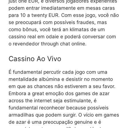
just one EUR, e diversos jogadores experientes
podem entrar imediatamente em mesas caras
para 10 a twenty EUR. Com esse jogo, você não
se preocupará com possíveis fraudes, mas
como bônus, você terá an klimatas de um
cassino real em odaie e poderá conversar com
o revendedor through chat online.
Cassino Ao Vivo
É fundamental percutir cada jogo com uma
mentalidade albúmina e desistir no momento
em que as chances não estiverem a seu favor.
Embora a great emoção dos games de azar
across the internet seja estimulante, é
fundamental reconhecer because possíveis
armadilhas que podem surgir. O vício em games
de azar é uma preocupação genuine e é