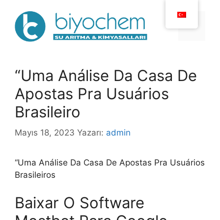
İçeriğe
atla
Menü
“Uma Análise Da Casa De
Apostas Pra Usuários
Brasileiro
Mayıs 18, 2023
Yazarı:
admin
“Uma Análise Da Casa De Apostas Pra Usuários
Brasileiros
Baixar O Software