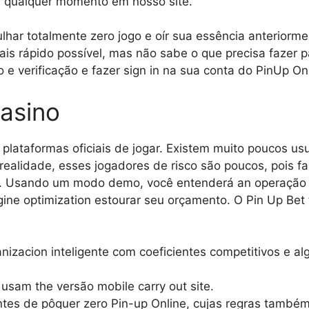
a qualquer momento em nosso site.
har totalmente zero jogo e oír sua essência anteriorme
s rápido possível, mas não sabe o que precisa fazer p
 e verificação e fazer sign in na sua conta do PinUp On 
asino
plataformas oficiais de jogar. Existem muito poucos us
Na realidade, esses jogadores de risco são poucos, pois
do. Usando um modo demo, você entenderá an operação 
gine optimization estourar seu orçamento. O Pin Up Bet
izacion inteligente com coeficientes competitivos e al
usam the versão mobile carry out site.
tes de pôquer zero Pin-up Online, cujas regras também