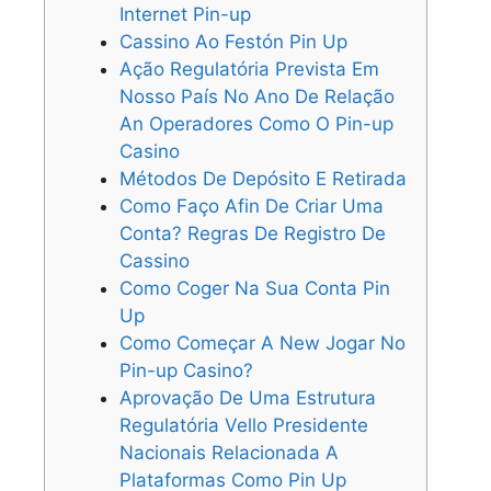
Internet Pin-up
Cassino Ao Festón Pin Up
Ação Regulatória Prevista Em
Nosso País No Ano De Relação
An Operadores Como O Pin-up
Casino
Métodos De Depósito E Retirada
Como Faço Afin De Criar Uma
Conta? Regras De Registro De
Cassino
Como Coger Na Sua Conta Pin
Up
Como Começar A New Jogar No
Pin-up Casino?
Aprovação De Uma Estrutura
Regulatória Vello Presidente
Nacionais Relacionada A
Plataformas Como Pin Up