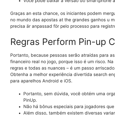
Você pode baixar a versão do smartphone 
Graças an esta chance, os iniciantes podem mergul
no mundo das apostas at the grandes ganhos u mai
precisa är anpassad för pelo processo para registro
Regras Perform Pin-up C
Portanto, because pessoas serão atraídas para as 
financeiro real no jogo, porque isso é um risco. 
regras e todas as nuances – é um passo arrisca
Obtenha a melhor experiência divertida search en
para aparelhos Android e iOS.
Portanto, sem dúvida, você obtém uma organ
PinUp.
Não há bônus especiais para jogadores que 
Além disso, também existem diversas varian