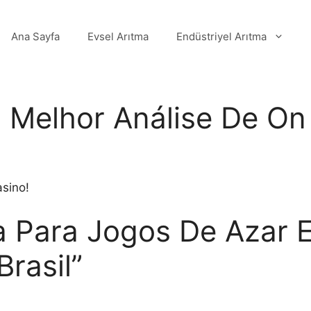
Ana Sayfa
Evsel Arıtma
Endüstriyel Arıtma
Melhor Análise De On
sino!
ia Para Jogos De Azar 
rasil”