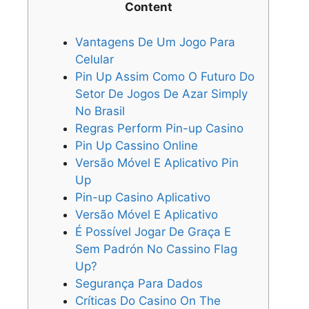
Content
Vantagens De Um Jogo Para
Celular
Pin Up Assim Como O Futuro Do
Setor De Jogos De Azar Simply
No Brasil
Regras Perform Pin-up Casino
Pin Up Cassino Online
Versão Móvel E Aplicativo Pin
Up
Pin-up Casino Aplicativo
Versão Móvel E Aplicativo
É Possível Jogar De Graça E
Sem Padrón No Cassino Flag
Up?
Segurança Para Dados
Críticas Do Casino On The