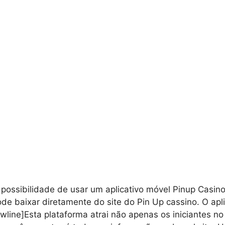
 possibilidade de usar um aplicativo móvel Pinup Casi
ode baixar diretamente do site do Pin Up cassino. O apli
newline]Esta plataforma atrai não apenas os iniciantes