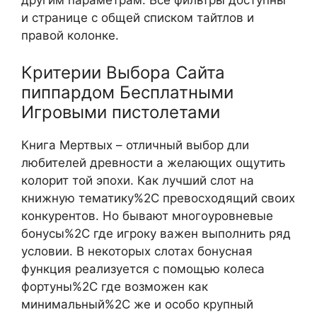
другим параметрам. Все фильтры доступны
и странице с общей списком тайтлов и
правой колонке.
Критерии Выбора Сайта
пиппардом Бесплатными
Игровыми пистолетами
Книга Мертвых – отличный выбор дли
любителей древности а желающих ощутить
колорит той эпохи. Как лучший слот на
книжную тематику%2C превосходящий своих
конкурентов. Но бывают многоуровневые
бонусы%2C где игроку важен выполнить ряд
условии. В некоторых слотах бонусная
функция реализуется с помощью колеса
фортуны%2C где возможен как
минимальный%2C же и особо крупный