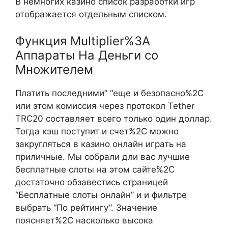
В немногих казино список разработки игр
отображается отдельным списком.
Функция Multiplier%3A
Аппараты На Деньги со
Множителем
Платить последними” “еще и безопасно%2C
или этом комиссия через протокол Tether
TRC20 составляет всего только один доллар.
Тогда кэш поступит и счет%2C можно
закругляться в казино онлайн играть на
приличные. Мы собрали дли вас лучшие
бесплатные слоты на этом сайте%2C
достаточно обзавестись страницей
“Бесплатные слоты онлайн” и и фильтре
выбрать “По рейтингу”. Значение
поясняет%2C насколько высока