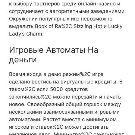
к выбору партнеров среди онлайн-казино и
сотрудничает с авторитетными заведениями.
Окружении популярных игр невозможно
выделить Book of Ra%2C Sizzling Hot и Lucky
Lady’s Charm.
Игровые Автоматы На
деньги
Время входа в демо режим%2C игра
сделано вестись на виртуальные кредиты. В
таком%2C если 5000 кредитов
закончились%2C можно перезайти и начать
новое. Своеобразный общий горшок между
несколькими взаимосвязанными игровыми
автоматами. Растет вместе с минимумом
игроков и ставок%2C может достигать
миллионов евро. Мини-игра%2C саму может