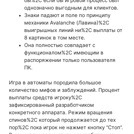
бы%2C если бы игровой процесс был
однозначно выгодным для клиентов.
Знаки падают и поле по принципу
механики Avalanche (Лавина)%2C
выигрышных линий ни%2C выплаты от
8 картинок в том месте.
Она полностью совпадает с
функционалом%2C имеющим в
распоряжении только пользователя
ПК.
Игра в автоматы породила большое
количество мифов и заблуждений. Процент
выплаты средств игроку%2C
зафиксированный разработчиком
конкретного аппарата. Режим вращения
спинов%2C который продолжается до тех
пор%2C пока игрок не нажмет кнопку “Стоп”.