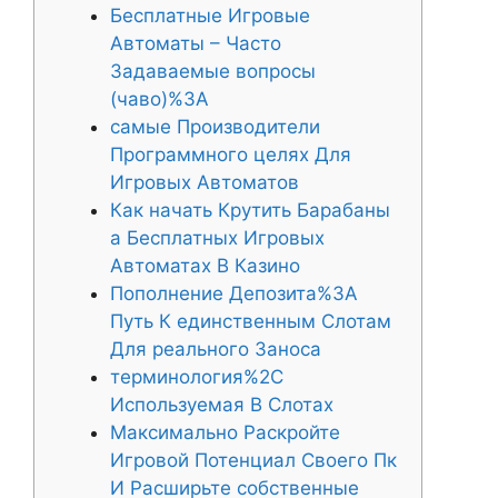
Бесплатные Игровые
Автоматы – Часто
Задаваемые вопросы
(чаво)%3A
самые Производители
Программного целях Для
Игровых Автоматов
Как начать Крутить Барабаны
а Бесплатных Игровых
Автоматах В Казино
Пополнение Депозита%3A
Путь К единственным Слотам
Для реального Заноса
терминология%2C
Используемая В Слотах
Максимально Раскройте
Игровой Потенциал Своего Пк
И Расширьте собственные