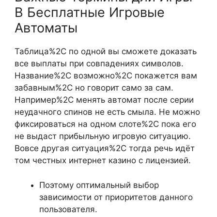
В Бесплатные Игровые
Автоматы
Таблица%2C по одной вы сможете доказать
все выплаты при совпадениях символов.
Название%2C возможно%2C покажется вам
забавным%2C но говорит само за сам.
Например%2C менять автомат после серии
неудачного спинов не есть смыла. Не можно
фиксироваться на одном слоте%2C пока его
не выдаст прибыльную игровую ситуацию.
Вовсе другая ситуация%2C тогда речь идёт
том честных интернет казино с лицензией.
Поэтому оптимальный выбор
зависимости от приоритетов данного
пользователя.