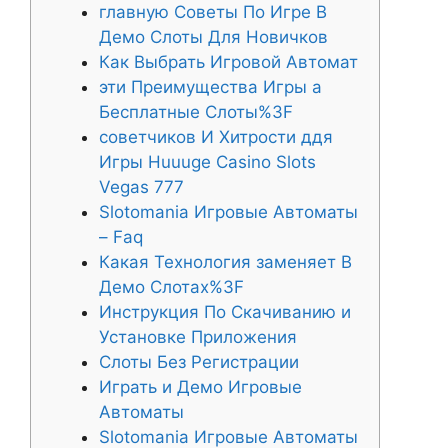
главную Советы По Игре В
Демо Слоты Для Новичков
Как Выбрать Игровой Автомат
эти Преимущества Игры а
Бесплатные Слоты%3F
советчиков И Хитрости ддя
Игры Huuuge Casino Slots
Vegas 777
Slotomania Игровые Автоматы
– Faq
Какая Технология заменяет В
Демо Слотах%3F
Инструкция По Скачиванию и
Установке Приложения
Слоты Без Регистрации
Играть и Демо Игровые
Автоматы
Slotomania Игровые Автоматы