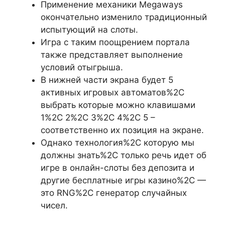
Применение механики Megaways
окончательно изменило традиционный
испытующий на слоты.
Игра с таким поощрением портала
также представляет выполнение
условий отыгрыша.
В нижней части экрана будет 5
активных игровых автоматов%2C
выбрать которые можно клавишами
1%2C 2%2C 3%2C 4%2C 5 –
соответственно их позиция на экране.
Однако технология%2C которую мы
должны знать%2C только речь идет об
игре в онлайн-слоты без депозита и
другие бесплатные игры казино%2C —
это RNG%2C генератор случайных
чисел.