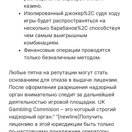
казино.
Изолированный джокер%2C судя ходу
игры будет распространяться на
несколько барабанов%2C способствуя
чем самым выигрышным
комбинациям.
Финансовые операции проводятся
только безналичным методом.
Любые пятна на репутации могут стать
основанием для отказа в выдаче лицензии.
После оформления разрешения надзорный
орган внимательно следит за дальнейшей
деятельностью игровой площадки. UK
Gambling Commision – это который строгий
надзорный орган.” “[newline]Получить
лицензию а этой юрисдикции быть только
по-настоящему понадежнее операторы