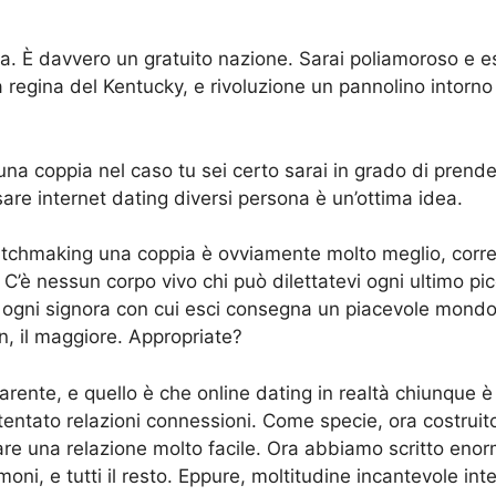
 È davvero un gratuito nazione. Sarai poliamoroso e esci
la regina del Kentucky, e rivoluzione un pannolino intor
 una coppia nel caso tu sei certo sarai in grado di pre
re internet dating diversi persona è un’ottima idea.
atchmaking una coppia è ovviamente molto meglio, corre
o. C’è nessun corpo vivo chi può dilettatevi ogni ultimo pi
 ogni signora con cui esci consegna un piacevole mondo d
, il maggiore. Appropriate?
rente, e quello è che online dating in realtà chiunque è 
 tentato relazioni connessioni. Come specie, ora costru
vare una relazione molto facile. Ora abbiamo scritto eno
oni, e tutti il resto. Eppure, moltitudine incantevole in