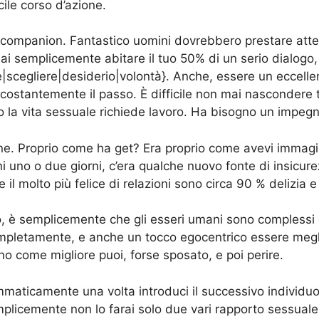
cile corso d’azione.
o companion. Fantastico uomini dovrebbero prestare atte
mai semplicemente abitare il tuo 50% di un serio dialog
|scegliere|desiderio|volontà}. Anche, essere un eccelle
 costantemente il passo. È difficile non mai nascondere
a vita sessuale richiede lavoro. Ha bisogno un impegno 
ione. Proprio come ha get? Era proprio come avevi immagi
uno o due giorni, c’era qualche nuovo fonte di insicurezz
il molto più felice di relazioni sono circa 90 % delizia e
 semplicemente che gli esseri umani sono complessi e 
etamente, e anche un tocco egocentrico essere meglio ch
uno come migliore puoi, forse sposato, e poi perire.
ammaticamente una volta introduci il successivo individ
licemente non lo farai solo due vari rapporto sessuale v