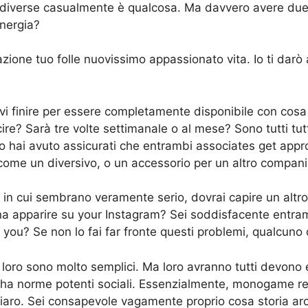
diverse casualmente è qualcosa. Ma davvero avere due 
energia?
azione tuo folle nuovissimo appassionato vita. Io ti darò
 devi finire per essere completamente disponibile con cos
re? Sarà tre volte settimanale o al mese? Sono tutti tut
to hai avuto assicurati che entrambi associates get ap
 come un diversivo, o un accessorio per un altro compani
nto in cui sembrano veramente serio, dovrai capire un al
na apparire su your Instagram? Sei soddisfacente entram
you? Se non lo fai far fronte questi problemi, qualcuno
loro sono molto semplici. Ma loro avranno tutti devono es
ha norme potenti sociali. Essenzialmente, monogame rela
iaro. Sei consapevole vagamente proprio cosa storia ar