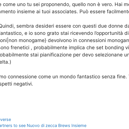
one come uno tu sei proponendo, quello non è vero. Hai 
amento insieme ai tuoi associates. Può essere facilment
. Quindi, sembra desideri essere con questi due donne da
ntastico, e io sono grato stai ricevendo l’opportunità di 
ssioni|non monogame} devolvono in connessioni monogame
 sono frenetici , probabilmente implica che set bonding 
 probabilmente stai pianificazione per devo selezionane 
lta.)
imo connessione come un mondo fantastico senza fine. T
petti negativi.
everse
artners to see Nuovo di zecca Brews Insieme