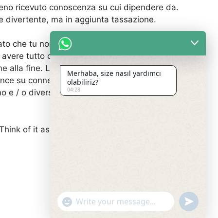
meno ricevuto conoscenza su cui dipendere da.
e divertente, ma in aggiunta tassazione.
to che tu non dovresti scegli. Entrambi tutti
avere tutto ciò che desiderio. Tuttavia, devi
 alla fine. La complessità di peoples
Merhaba, size nasıl yardımcı
vince su connessione a tre vie, o connessione a
olabiliriz?
04:28
uno e / o diverso del donne. (Oppure, proprio come
hink of it as un’avventura, with many prospective
undefin
"+chaty_settings.lang.emoji_picker+"