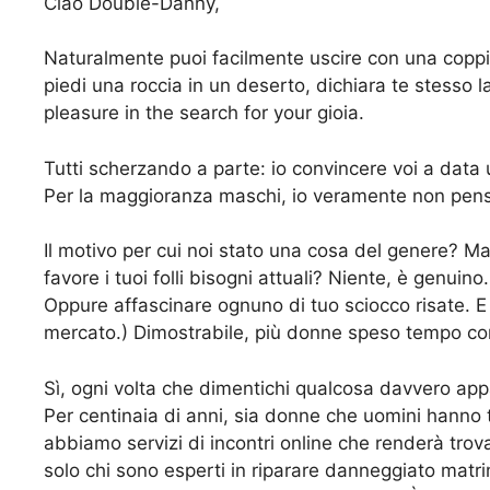
Ciao Double-Danny,
Naturalmente puoi facilmente uscire con una coppia.
piedi una roccia in un deserto, dichiara te stesso 
pleasure in the search for your gioia.
Tutti scherzando a parte: io convincere voi a data
Per la maggioranza maschi, io veramente non pensa
Il motivo per cui noi stato una cosa del genere? M
favore i tuoi folli bisogni attuali? Niente, è genuin
Oppure affascinare ognuno di tuo sciocco risate. E
mercato.) Dimostrabile, più donne speso tempo con
Sì, ogni volta che dimentichi qualcosa davvero appa
Per centinaia di anni, sia donne che uomini hanno
abbiamo servizi di incontri online che renderà tro
solo chi sono esperti in riparare danneggiato matrim