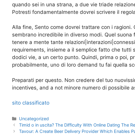
quando sei in una strana, a due vie triade relazi
Potresti fondamentalmente dovrei scrivere il regol
Alla fine, Sento come dovrei trattare con i ragioni
sembrano incredibile in diverso modi. Quel suona fa
tenere a mente tante relazioni|interazioni|conne
requirements, insieme a il semplice fatto che tutti
dodici vie, a un certo punto. Quindi, prima o poi,
probabilmente, uno di loro demand tu fai quella sce
Preparati per questo. Non credere del tuo nuoviss
incentives, and a not minore numero di possibile as
sito classificato
Kategoriler
Uncategorized
Timid o in uscita? The Difficulty With Online Dating The R
Tavour: A Create Beer Delivery Provider Which Enables P