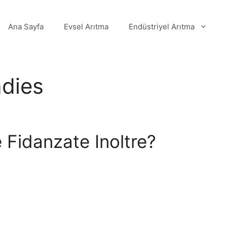
Ana Sayfa
Evsel Arıtma
Endüstriyel Arıtma
adies
 Fidanzate Inoltre?