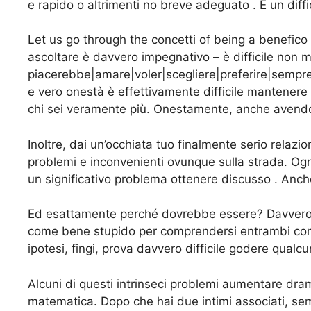
e rapido o altrimenti no breve adeguato . È un diffi
Let us go through the concetti of being a benefic
ascoltare è davvero impegnativo – è difficile non 
piacerebbe|amare|voler|scegliere|preferire|sempre
e vero onestà è effettivamente difficile mantenere
chi sei veramente più. Onestamente, anche avendo l
Inoltre, dai un’occhiata tuo finalmente serio relaz
problemi e inconvenienti ovunque sulla strada. Ogni 
un significativo problema ottenere discusso . Anche 
Ed esattamente perché dovrebbe essere? Davvero, è
come bene stupido per comprendersi entrambi compl
ipotesi, fingi, prova davvero difficile godere qualc
Alcuni di questi intrinseci problemi aumentare dr
matematica. Dopo che hai due intimi associati, semp