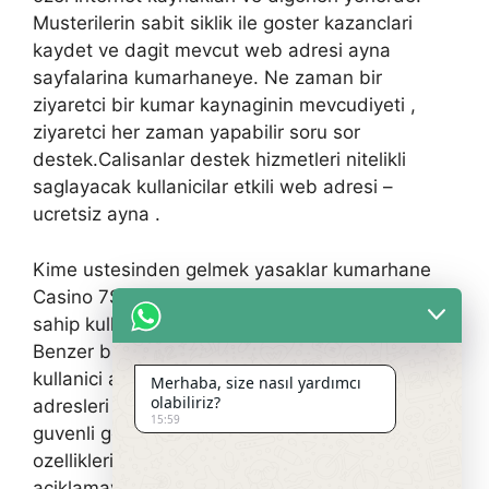
Musterilerin sabit siklik ile goster kazanclari
kaydet ve dagit mevcut web adresi ayna
sayfalarina kumarhaneye. Ne zaman bir
ziyaretci bir kumar kaynaginin mevcudiyeti ,
ziyaretci her zaman yapabilir soru sor
destek.Calisanlar destek hizmetleri nitelikli
saglayacak kullanicilar etkili web adresi –
ucretsiz ayna .
Kime ustesinden gelmek yasaklar kumarhane
Casino 7Slots, misafirler ve yeni gelenler firsata
sahip kullanabilecek VPN ve proxy sunucu.
Benzer bir adim uygun bir cozum olabilir if
kullanici arzulari gosterir surekli secin URL
Merhaba, size nasıl yardımcı
olabiliriz?
adresleri – yedek sayfalar kulup. Ancak bu yol
15:59
guvenli gorunuyor yontem gonderme SMS
ozelliklerine uygunluk. mumkun olan en hizli
aciklamayi garanti etmek icin, oldukca gercekci