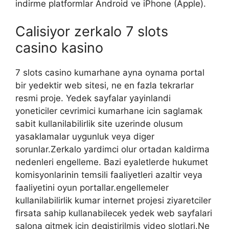
indirme platformlar Android ve iPhone (Apple).
Calisiyor zerkalo 7 slots
casino kasino
7 slots casino kumarhane ayna oynama portal
bir yedektir web sitesi, ne en fazla tekrarlar
resmi proje. Yedek sayfalar yayinlandi
yoneticiler cevrimici kumarhane icin saglamak
sabit kullanilabilirlik site uzerinde olusum
yasaklamalar uygunluk veya diger
sorunlar.Zerkalo yardimci olur ortadan kaldirma
nedenleri engelleme. Bazi eyaletlerde hukumet
komisyonlarinin temsili faaliyetleri azaltir veya
faaliyetini oyun portallar.engellemeler
kullanilabilirlik kumar internet projesi ziyaretciler
firsata sahip kullanabilecek yedek web sayfalari
salona gitmek icin degistirilmis video slotlari.Ne