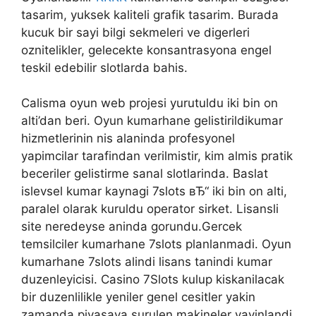
tasarim, yuksek kaliteli grafik tasarim. Burada
kucuk bir sayi bilgi sekmeleri ve digerleri
oznitelikler, gelecekte konsantrasyona engel
teskil edebilir slotlarda bahis.
Calisma oyun web projesi yurutuldu iki bin on
alti’dan beri. Oyun kumarhane gelistirildikumar
hizmetlerinin nis alaninda profesyonel
yapimcilar tarafindan verilmistir, kim almis pratik
beceriler gelistirme sanal slotlarinda. Baslat
islevsel kumar kaynagi 7slots вЂ“ iki bin on alti,
paralel olarak kuruldu operator sirket. Lisansli
site neredeyse aninda gorundu.Gercek
temsilciler kumarhane 7slots planlanmadi. Oyun
kumarhane 7slots alindi lisans tanindi kumar
duzenleyicisi. Casino 7Slots kulup kiskanilacak
bir duzenlilikle yeniler genel cesitler yakin
zamanda piyasaya surulen makineler yayinlandi