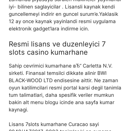
iyi- bilinen saglayicilar . Lisansli kaynak kendi
guncellemeyi indirir en guncel surum’e.Yaklasik
12 ay once kaynak yayinlandi resmi uygulama
elektronik gadget’lara indirme icin.
Resmi lisans ve duzenleyici 7
slots casino kumarhane
Sahip cevrimici kumarhane вЂ“ Carletta N.V.
sirketi. Finansal temsilci dikkate alinir BWI
BLACK-WOOD LTD endisesine aittir. Ne zaman
oyun katilimcilari resmi portal karsi degil tanimla
tum talimatlari, daha spesifik veriler mumkun
bakin alt menu blogu icinde ana sayfa kumar
kaynagi.
Lisans 7slots kumarhane Curacao sayi