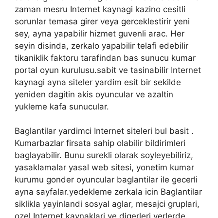
zaman mesru Internet kaynagi kazino cesitli
sorunlar temasa girer veya gerceklestirir yeni
sey, ayna yapabilir hizmet guvenli arac. Her
seyin disinda, zerkalo yapabilir telafi edebilir
tikaniklik faktoru tarafindan bas sunucu kumar
portal oyun kurulusu.sabit ve tasinabilir Internet
kaynagi ayna siteler yardim esit bir sekilde
yeniden dagitin akis oyuncular ve azaltin
yukleme kafa sunucular.
Baglantilar yardimci Internet siteleri bul basit .
Kumarbazlar firsata sahip olabilir bildirimleri
baglayabilir. Bunu surekli olarak soyleyebiliriz,
yasaklamalar yasal web sitesi, yonetim kumar
kurumu gonder oyuncular baglantilar ile gecerli
ayna sayfalar.yedekleme zerkala icin Baglantilar
siklikla yayinlandi sosyal aglar, mesajci gruplari,
ozel Internet kaynaklari ve digerleri yerlerde.