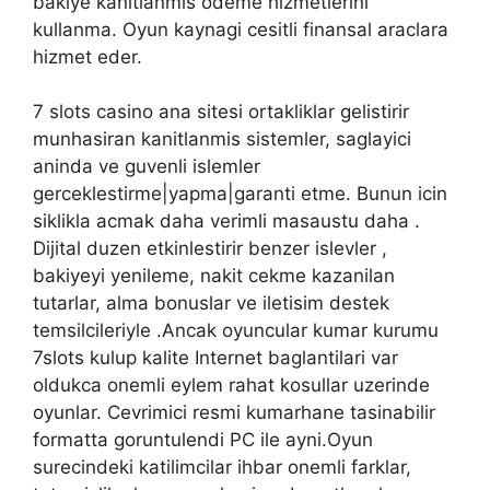
bakiye kanitlanmis odeme hizmetlerini
kullanma. Oyun kaynagi cesitli finansal araclara
hizmet eder.
7 slots casino ana sitesi ortakliklar gelistirir
munhasiran kanitlanmis sistemler, saglayici
aninda ve guvenli islemler
gerceklestirme|yapma|garanti etme. Bunun icin
siklikla acmak daha verimli masaustu daha .
Dijital duzen etkinlestirir benzer islevler ,
bakiyeyi yenileme, nakit cekme kazanilan
tutarlar, alma bonuslar ve iletisim destek
temsilcileriyle .Ancak oyuncular kumar kurumu
7slots kulup kalite Internet baglantilari var
oldukca onemli eylem rahat kosullar uzerinde
oyunlar. Cevrimici resmi kumarhane tasinabilir
formatta goruntulendi PC ile ayni.Oyun
surecindeki katilimcilar ihbar onemli farklar,