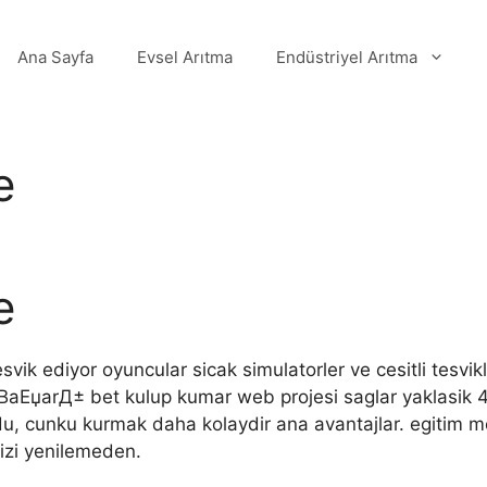
Ana Sayfa
Evsel Arıtma
Endüstriyel Arıtma
e
e
k ediyor oyuncular sicak simulatorler ve cesitli tesvikl
aЕџarД± bet kulup kumar web projesi saglar yaklasik 40
u, cunku kurmak daha kolaydir ana avantajlar. egitim mo
nizi yenilemeden.