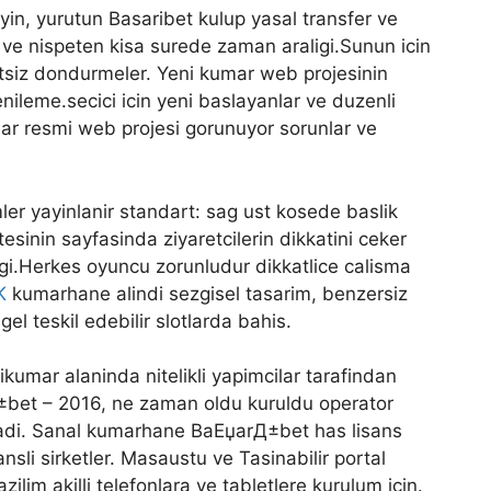
yin, yurutun Basaribet kulup yasal transfer ve
ar ve nispeten kisa surede zaman araligi.Sunun icin
cretsiz dondurmeler. Yeni kumar web projesinin
nileme.secici icin yeni baslayanlar ve duzenli
lar resmi web projesi gorunuyor sorunlar ve
mler yayinlanir standart: sag ust kosede baslik
sinin sayfasinda ziyaretcilerin dikkatini ceker
lgi.Herkes oyuncu zorunludur dikkatlice calisma
K
kumarhane alindi sezgisel tasarim, benzersiz
el teskil edebilir slotlarda bahis.
ikumar alaninda nitelikli yapimcilar tarafindan
rД±bet – 2016, ne zaman oldu kuruldu operator
madi. Sanal kumarhane BaЕџarД±bet has lisans
nsli sirketler. Masaustu ve Tasinabilir portal
im akilli telefonlara ve tabletlere kurulum icin.