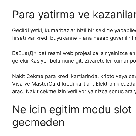
Para yatirma ve kazanilan
Gecildi yetki, kumarbazlar hizli bir sekilde yapabil
firsati var kredi buyukanne – ana hesap guvenilir fin
BaЕџarД± bet resmi web projesi calisir yalnizca en
gerekir Kasiyer bolumune git. Ziyaretciler kumar por
Nakit Cekme para kredi kartlarinda, kripto veya ce
Visa ve MasterCard kredi kartlari. Elektronik cuzdanl
arac. Nakit cekme izin veriliyor yalnizca sonucla
Ne icin egitim modu slot
gecmeden