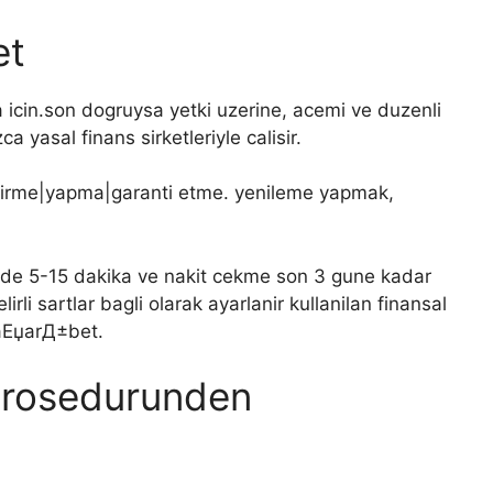
et
ra icin.son dogruysa yetki uzerine, acemi ve duzenli
 yasal finans sirketleriyle calisir.
lestirme|yapma|garanti etme. yenileme yapmak,
yerde 5-15 dakika ve nakit cekme son 3 gune kadar
rli sartlar bagli olarak ayarlanir kullanilan finansal
BaЕџarД±bet.
 prosedurunden