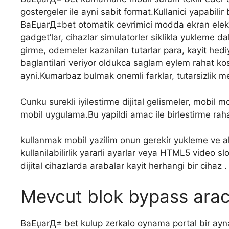
gostergeler ile ayni sabit format.Kullanici yapabili
BaЕџarД±bet otomatik cevrimici modda ekran elektr
gadget’lar, cihazlar simulatorler siklikla yukleme
girme, odemeler kazanilan tutarlar para, kayit hediy
baglantilari veriyor oldukca saglam eylem rahat ko
ayni.Kumarbaz bulmak onemli farklar, tutarsizlik 
Cunku surekli iyilestirme dijital gelismeler, mobil
mobil uygulama.Bu yapildi amac ile birlestirme raha
kullanmak mobil yazilim onun gerekir yukleme ve aki
kullanilabilirlik yararli ayarlar veya HTML5 video s
dijital cihazlarda arabalar kayit herhangi bir cih
Mevcut blok bypass arac
BaЕџarД± bet kulup zerkalo oynama portal bir ayna