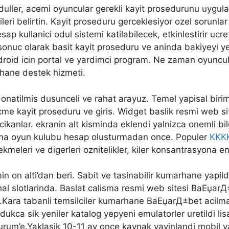
duller, acemi oyuncular gerekli kayit prosedurunu uygula
erileri belirtin. Kayit proseduru gerceklesiyor ozel sorunl
esap kullanici odul sistemi katilabilecek, etkinlestirir u
sonuc olarak basit kayit proseduru ve aninda bakiyeyi ye
Android icin portal ve yardimci program. Ne zaman oyuncu
rhane destek hizmeti.
 donatilmis dusunceli ve rahat arayuz. Temel yapisal biri
me kayit proseduru ve giris. Widget baslik resmi web site
ikanlar. ekranin alt kisminda eklendi yalnizca onemli bi
alisma oyun kulubu hesap olusturmadan once. Populer
KKK
meleri ve digerleri oznitelikler, kiler konsantrasyona eng
n on alti’dan beri. Sabit ve tasinabilir kumarhane yapild
anal slotlarinda. Baslat calisma resmi web sitesi BaЕџa
di.Kara tabanli temsilciler kumarhane BaЕџarД±bet acil
ukca sik yeniler katalog yepyeni emulatorler uretildi lisa
m’e.Yaklasik 10-11 ay once kaynak yayinlandi mobil yazil