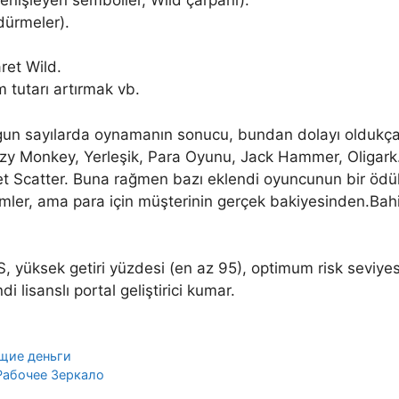
genişleyen semboller, Wild çarpanı).
dürmeler).
aret Wild.
 tutarı artırmak vb.
ygun sayılarda oynamanın sonucu, bundan dolayı oldukça i
 Crazy Monkey, Yerleşik, Para Oyunu, Jack Hammer, Oli
t Scatter. Buna rağmen bazı eklendi oyuncunun bir ödül se
imler, ama para için müşterinin gerçek bakiyesinden.Bah
S, yüksek getiri yüzdesi (en az 95), optimum risk seviyesi
 lisanslı portal geliştirici kumar.
оящие деньги
Рабочее Зеркало