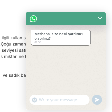
Merhaba, size nasıl yardımcı
lgili kullan slot makineleri ile bonuslar. Maksimum
olabiliriz?
02:55
gark.Çoğu zaman bedava döndürmeler, yeniden
viyesi satın alabileceği işlev. Bu izin verir bonus
is miktarı ne kadar önemliyse, satın almak daha
 ve sadık bahis boyutu aralığı. Veriler özellikler
undefin
"+chaty_settings.lang.emoji_picker+"