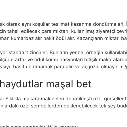
k olarak aynı koşullar teslimat kazanma döndürmeleri. İl
 tahsil edilecek para miktarı, kullanılmış ziyaretçi çev
kumarbaz alır nakit ödül alır. Kazançların miktarı bahis
or standart zincirler. Bunların yerine, örneğin kullanıla
lçüde artar ve ödül kombinasyonları bitişik makaralarda
 tavsiye basit unutmamak para alın ve açgözlü olmayın.< 
u haydutlar maşal bet
lar.Sıklıkla makara makineleri donatılmıştı özel görselle
nlardaki özel sembollerden beklenebilecek tek şey budu