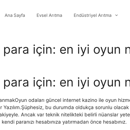
Ana Sayfa
Evsel Arıtma
Endüstriyel Arıtma
 para için: en iyi oyun n
 para için: en iyi oyun n
ullanmakOyun odaları güncel internet kazino ile oyun hizm
örler Yazılım.Şüphesiz, bu durumda oldukça sorunlu olacak
kiyeyle. Ancak var teknik nitelikteki belirli nüanslar yet
n kendi paranızı hesabınıza yatırmadan önce hesabınız.