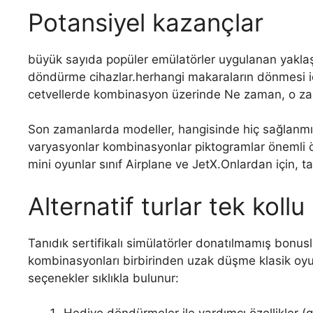
Potansiyel kazançlar
büyük sayıda popüler emülatörler uygulanan yaklaşı
döndürme cihazlar.herhangi makaraların dönmesi için
cetvellerde kombinasyon üzerinde Ne zaman, o zaman 
Son zamanlarda ​​modeller, hangisinde hiç sağlanmıy
varyasyonlar kombinasyonlar piktogramlar önemli ö
mini oyunlar sınıf Airplane ve JetX.Onlardan için,
Alternatif turlar tek koll
Tanıdık sertifikalı simülatörler donatılmamış bonus
kombinasyonları birbirinden uzak düşme klasik oyu
seçenekler sıklıkla bulunur: