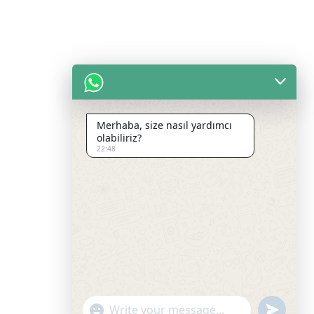
Merhaba, size nasıl yardımcı
olabiliriz?
22:48
undefin
"+chaty_settings.lang.emoji_picker+"