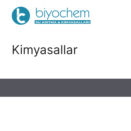
İçeriğe
atla
Kimyasallar