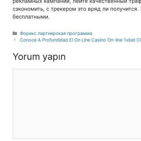
рекламных кампаний, лейте качественный трафи
сэкономить, с трекером это вряд ли получится
бесплатными.
Kategoriler
Форекс партнерская программа
Conoce A Profundidad El On Line Casino On-line 1xbet Ch
Yorum yapın
Yorum