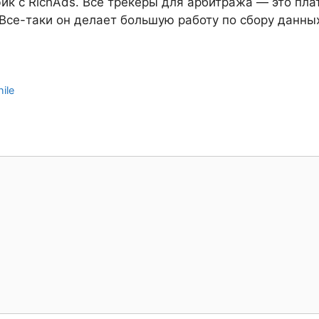
к с RichAds. Все трекеры для арбитража — это пла
. Все-таки он делает большую работу по сбору данн
ile