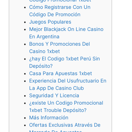
Сómo Registrarse Con Un
Código De Promoción
Juegos Populares
Mejor Blackjack On Line Casino
En Argentina
Bonos Y Promociones Del
Casino 1xbet
¿hay El Codigo 1xbet Perú Sin
Depósito?
Casa Para Apuestas 1xbet
Experiencia Del Usufructuario En
La App De Casino Club
Seguridad Y Licencia
¿existe Un Codigo Promocional
1xbet Trouble Depósito?
Más Información
Ofertas Exclusivas Através De