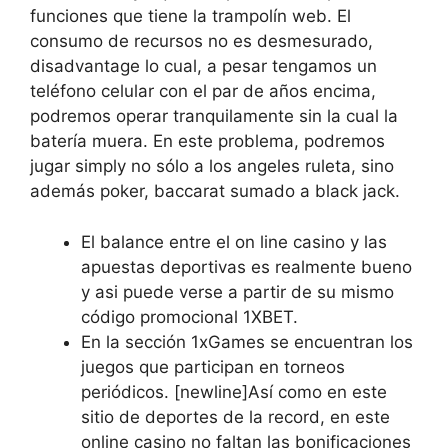
funciones que tiene la trampolín web. El
consumo de recursos no es desmesurado,
disadvantage lo cual, a pesar tengamos un
teléfono celular con el par de años encima,
podremos operar tranquilamente sin la cual la
batería muera. En este problema, podremos
jugar simply no sólo a los angeles ruleta, sino
además poker, baccarat sumado a black jack.
El balance entre el on line casino y las
apuestas deportivas es realmente bueno
y asi puede verse a partir de su mismo
código promocional 1XBET.
En la sección 1xGames se encuentran los
juegos que participan en torneos
periódicos. [newline]Así como en este
sitio de deportes de la record, en este
online casino no faltan las bonificaciones