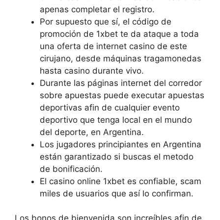
apenas completar el registro.
Por supuesto que sí, el código de
promoción de 1xbet te da ataque a toda
una oferta de internet casino de este
cirujano, desde máquinas tragamonedas
hasta casino durante vivo.
Durante las páginas internet del corredor
sobre apuestas puede executar apuestas
deportivas afin de cualquier evento
deportivo que tenga local en el mundo
del deporte, en Argentina.
Los jugadores principiantes en Argentina
están garantizado si buscas el metodo
de bonificación.
El casino online 1xbet es confiable, scam
miles de usuarios que así lo confirman.
Los bonos de bienvenida son increíbles afin de