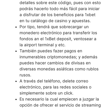
detalles sobre este código, pues con esto
podrás hacerlo todo más fácil para iniciar
a disfrutar de los beneficios para 1xbet
en tu catálogo de casino y apuestas.
Por tipo, tendrá que sobrecargar un
monedero electrónico para transferir los
fondos an el 1xBet deposit, ventosear a
la airport terminal y etc.
También puedes fazer pagos en
innumerables criptomonedas; y además
puedes hacer cambios de divisas en
diversas monedas asiáticas como rublos
rusos.
A través del teléfono, delete correo
electrónico, para las redes sociales o
simplemente sobre un click.
Es necesario la cual empiecen a juzgar la
opción de ofrecer el servicio de streaming