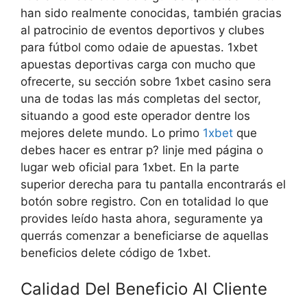
han sido realmente conocidas, también gracias
al patrocinio de eventos deportivos y clubes
para fútbol como odaie de apuestas. 1xbet
apuestas deportivas carga con mucho que
ofrecerte, su sección sobre 1xbet casino sera
una de todas las más completas del sector,
situando a good este operador dentre los
mejores delete mundo. Lo primo
1xbet
que
debes hacer es entrar p? linje med página o
lugar web oficial para 1xbet. En la parte
superior derecha para tu pantalla encontrarás el
botón sobre registro. Con en totalidad lo que
provides leído hasta ahora, seguramente ya
querrás comenzar a beneficiarse de aquellas
beneficios delete código de 1xbet.
Calidad Del Beneficio Al Cliente