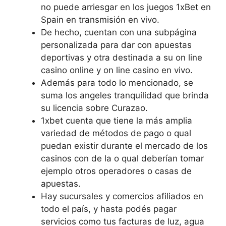
no puede arriesgar en los juegos 1xBet en
Spain en transmisión en vivo.
De hecho, cuentan con una subpágina
personalizada para dar con apuestas
deportivas y otra destinada a su on line
casino online y on line casino en vivo.
Además para todo lo mencionado, se
suma los angeles tranquilidad que brinda
su licencia sobre Curazao.
1xbet cuenta que tiene la más amplia
variedad de métodos de pago o qual
puedan existir durante el mercado de los
casinos con de la o qual deberían tomar
ejemplo otros operadores o casas de
apuestas.
Hay sucursales y comercios afiliados en
todo el país, y hasta podés pagar
servicios como tus facturas de luz, agua