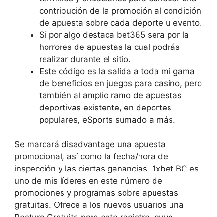
contribución de la promoción al condición
de apuesta sobre cada deporte u evento.
Si por algo destaca bet365 sera por la
horrores de apuestas la cual podrás
realizar durante el sitio.
Este código es la salida a toda mi gama
de beneficios en juegos para casino, pero
también al amplio ramo de apuestas
deportivas existente, en deportes
populares, eSports sumado a más.
Se marcará disadvantage una apuesta
promocional, así como la fecha/hora de
inspección y las ciertas ganancias. 1xbet BC es
uno de mis líderes en este número de
promociones y programas sobre apuestas
gratuitas. Ofrece a los nuevos usuarios una
Postura Gratuita para este registro, cuyo