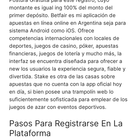
montante es igual ing 100% del monto del
primer depósito. Betfair es mi aplicación de
apuestas en línea online en Argentina seja para
sistema Android como iOS. Ofrece
competencias internacionales con locales de
deportes, juegos de casino, póker, apuestas
financieras, juegos de lotería y mucho más, la
interfaz se encuentra diseñada para ofrecer a
new los usuarios la experiencia segura, fiable y
divertida. Stake es otra de las casas sobre
apuestas que no cuenta con la app oficial hoy
en día, si bien posee una trampolín web lo
suficientemente sofisticada para emplear de los
juegos de azar con eventos deportivos.
Pasos Para Registrarse En La
Plataforma