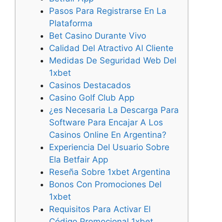
Pasos Para Registrarse En La
Plataforma
Bet Casino Durante Vivo
Calidad Del Atractivo Al Cliente
Medidas De Seguridad Web Del
1xbet
Casinos Destacados
Casino Golf Club App
¿es Necesaria La Descarga Para
Software Para Encajar A Los
Casinos Online En Argentina?
Experiencia Del Usuario Sobre
Ela Betfair App
Reseña Sobre 1xbet Argentina
Bonos Con Promociones Del
1xbet
Requisitos Para Activar El
Código Promocional 1xbet