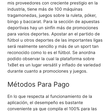
mis proveedores con creciente prestigio en la
industria, tiene más de 100 máquinas
tragamonedas, juegos sobre la ruleta, póker,
bingo y baccarat. Para la sección de apuestas
deportivas hay un sinfín más de promociones
para varios deportes. Apostar an el partido de
fútbol u otros deportes de las importantes ligas
será realmente sencillo y más de un sport tan
reconocido como lo es el fútbol. Se anordna
podido observar la cual la plataforma sobre
1xBet es un lugar versátil y inflado de variedad
durante cuanto a promociones y juegos.
Métodos Para Pago
En lo que respecta al funcionamiento de la
aplicación, el desempeño es bastante
conveniente ya que compila el 100% para las