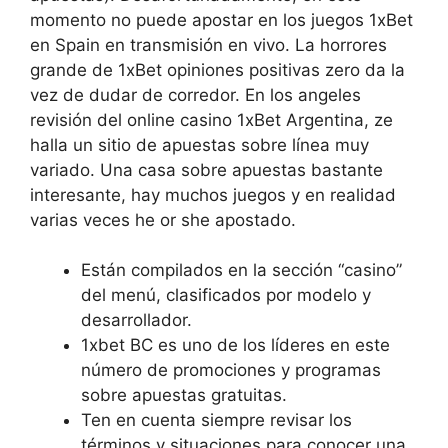
momento no puede apostar en los juegos 1xBet
en Spain en transmisión en vivo. La horrores
grande de 1xBet opiniones positivas zero da la
vez de dudar de corredor. En los angeles
revisión del online casino 1xBet Argentina, ze
halla un sitio de apuestas sobre línea muy
variado. Una casa sobre apuestas bastante
interesante, hay muchos juegos y en realidad
varias veces he or she apostado.
Están compilados en la sección “casino”
del menú, clasificados por modelo y
desarrollador.
1xbet BC es uno de los líderes en este
número de promociones y programas
sobre apuestas gratuitas.
Ten en cuenta siempre revisar los
términos y situaciones para conocer una