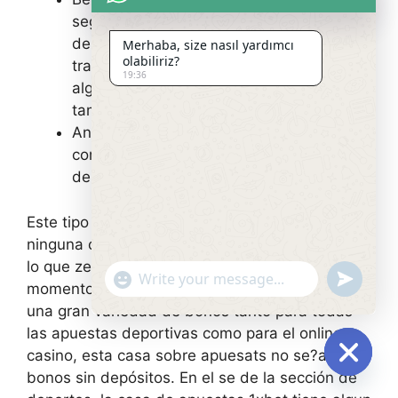
seguro sistema de apuestas deportivas
desde su práctica app, casino,
Merhaba, size nasıl yardımcı
olabiliriz?
tragamonedas y juegos de azar son solo
19:36
algunas de las otras alternativas o qual
también podrás encontrar en la interfaz.
Antes de esto, recomiendamos leer las
condiciones para adherir bonos al
deliberar una cuenta.
Este tipo de bonos no requiere o qual tengas
ninguna cantidad de saldo sobre tu cuenta, por
lo que ze puede obtener durante cualquier
undefin
"+chaty_settings.lang.emoji_picker+"
momento. Sin embargo, aunque 1xbet ofrece
una gran variedad de bonos tanto para todas
las apuestas deportivas como para el online
casino, esta casa sobre apuesats no se?ala
bonos sin depósitos. En el se de la sección de
Hide