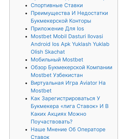
Спортивные Ставки
Преимущества И Недостатки
Букмекерской Конторы
Приложение Для Ios
Mostbet Mobil Dasturi Ilovasi
Android Ios Apk Yuklash Yuklab
Olish Skachat
Мобильный Mostbet
Обзор Букмекерской Компании
Mostbet Узбекистан
Виртуальная Игра Aviator На
Mostbet
Как Зарегистрироваться У
Букмекера «лига Ставок» И В
Каких Акциях Можно
Поучаствовать?
Наше Мнение Об Операторе
Ставок