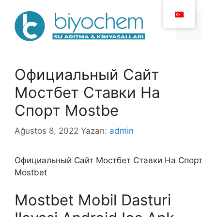
İçeriğe
atla
Menü
Официальный Сайт
Мостбет Ставки На
Спорт Mostbe
Ağustos 8, 2022
Yazarı:
admin
Официальный Сайт Мостбет Ставки На Спорт
Mostbet
Mostbet Mobil Dasturi