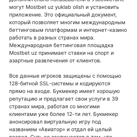
могут Mostbet uz yuklab olish и установить
приложение. Это официальный документ,
который позволяет многим международным
беттинговым платформам и интернет-казино
работать в разных странах мира.
Международная беттинговая площадка
Mostbet uz принимает ставки на спорт и
азартные развлечения от клиентов.
Все данные игроков защищены с помощью
128-битной SSL-системы и кодируются
прямо на входе. Букмекер имеет хорошую
репутацию и предлагает свои услуги в 39
странах мира, работая со многими
клиентами уже более 12-ти лет. Букмекер
анонсировал виртуальную игру под
названием «Авиатор» и отдал ей целый