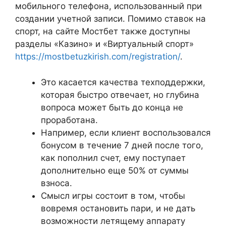
мобильного телефона, использованный при
создании учетной записи. Помимо ставок на
спорт, на сайте Мостбет также доступны
разделы «Казино» и «Виртуальный спорт»
https://mostbetuzkirish.com/registration/
.
Это касается качества техподдержки,
которая быстро отвечает, но глубина
вопроса может быть до конца не
проработана.
Например, если клиент воспользовался
бонусом в течение 7 дней после того,
как пополнил счет, ему поступает
дополнительно еще 50% от суммы
взноса.
Смысл игры состоит в том, чтобы
вовремя остановить пари, и не дать
возможности летящему аппарату