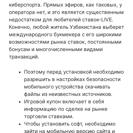
киберспорта. Прямых эфиров, как таковых, у
оператора нет, и это является существенным
недостатком для любителей ставок-LIVE.
Конечно, любой житель Узбекистана выберет
международного букмекера с его широкими
возможностями рынка ставок, постоянными
бонусам и многочисленными видами
транзакций.
Поэтому перед установкой необходимо
разрешить в настройках безопасности
мобильного устройства скачивать
файлы из неизвестных источников.
Игровой купон включает в себя
информацию по сделке на рынке
торговли ставками.
Чтобы установить софт, необходимо
зайти на мобильную версию сайта и