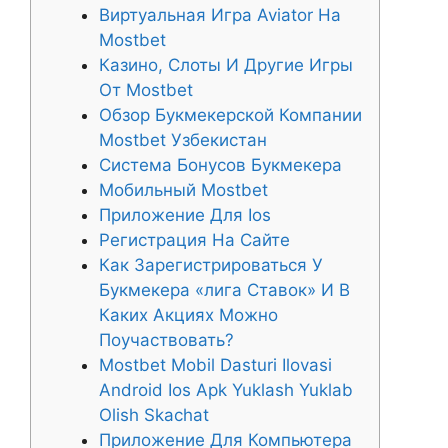
Виртуальная Игра Aviator На
Mostbet
Казино, Слоты И Другие Игры
От Mostbet
Обзор Букмекерской Компании
Mostbet Узбекистан
Система Бонусов Букмекера
Мобильный Mostbet
Приложение Для Ios
Регистрация На Сайте
Как Зарегистрироваться У
Букмекера «лига Ставок» И В
Каких Акциях Можно
Поучаствовать?
Mostbet Mobil Dasturi Ilovasi
Android Ios Apk Yuklash Yuklab
Olish Skachat
Приложение Для Компьютера