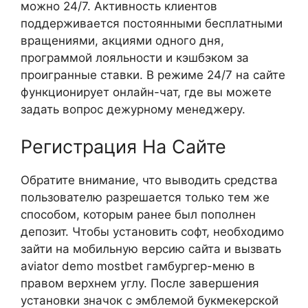
можно 24/7. Активность клиентов
поддерживается постоянными бесплатными
вращениями, акциями одного дня,
программой лояльности и кэшбэком за
проигранные ставки. В режиме 24/7 на сайте
функционирует онлайн-чат, где вы можете
задать вопрос дежурному менеджеру.
Регистрация На Сайте
Обратите внимание, что выводить средства
пользователю разрешается только тем же
способом, которым ранее был пополнен
депозит. Чтобы установить софт, необходимо
зайти на мобильную версию сайта и вызвать
aviator demo mostbet гамбургер-меню в
правом верхнем углу. После завершения
установки значок с эмблемой букмекерской