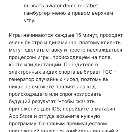
вызвать aviator demo mostbet
гамбургер-меню в правом верхнем
углу.
Игры начинаются каждые 15 минут, проходят
очень быстро и динамично, поэтому клиенты
могут сделать ставку и просто наслаждаться
процессом игры, происходящем на поле,
корте или дистанции. Победителя в
электронных видах спорта выбирает ГСС –
генератор случайных чисел, поэтому вы
никак не сможете повлиять на ход
происходящего или спрогнозировать
будущий результат. Чтобы скачать
приложение для IOS, перейдите в магазин
App Store и оттуда возьмите нужную
программу. Основным преимуществом
приложений является конфиденциальный и