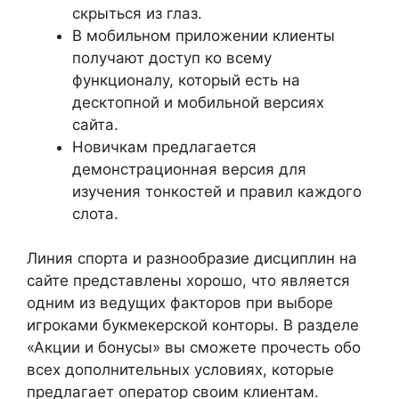
скрыться из глаз.
В мобильном приложении клиенты
получают доступ ко всему
функционалу, который есть на
десктопной и мобильной версиях
сайта.
Новичкам предлагается
демонстрационная версия для
изучения тонкостей и правил каждого
слота.
Линия спорта и разнообразие дисциплин на
сайте представлены хорошо, что является
одним из ведущих факторов при выборе
игроками букмекерской конторы. В разделе
«Акции и бонусы» вы сможете прочесть обо
всех дополнительных условиях, которые
предлагает оператор своим клиентам.