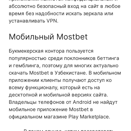
абсолютно безопасный вход на сайт в любое
время без надобности искать зеркала или
устанавливать VPN.
Мобильный Mostbet
Букмекерская контора пользуется
популярностью среди поклонников беттинга
и гемблинга, поэтому для многих актуально
скачать Mostbet в Узбекистане. В мобильном
приложении клиенты получают доступ ко
всему функционалу, который есть на
десктопной и мобильной версиях сайта.
Владельцы телефонов от Android не найдут
мобильное приложение Mostbet в
официальном магазине Play Marketplace.