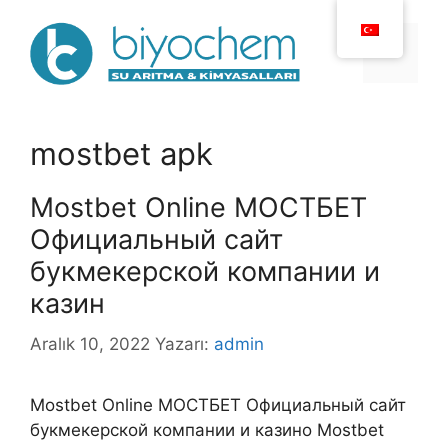
İçeriğe
atla
Menü
mostbet apk
Mostbet Online МОСТБЕТ
Официальный сайт
букмекерской компании и
казин
Aralık 10, 2022
Yazarı:
admin
Mostbet Online МОСТБЕТ Официальный сайт
букмекерской компании и казино Mostbet