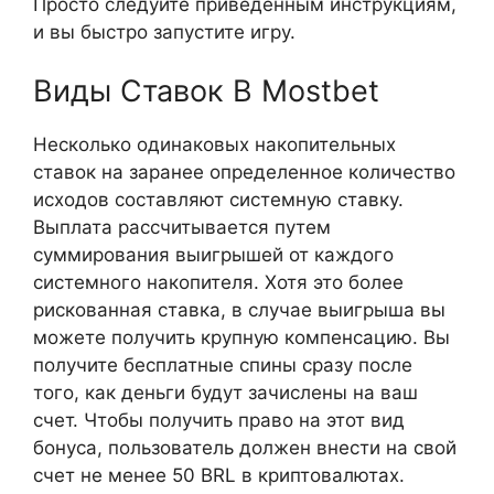
Просто следуйте приведенным инструкциям,
и вы быстро запустите игру.
Виды Ставок В Mostbet
Несколько одинаковых накопительных
ставок на заранее определенное количество
исходов составляют системную ставку.
Выплата рассчитывается путем
суммирования выигрышей от каждого
системного накопителя. Хотя это более
рискованная ставка, в случае выигрыша вы
можете получить крупную компенсацию. Вы
получите бесплатные спины сразу после
того, как деньги будут зачислены на ваш
счет. Чтобы получить право на этот вид
бонуса, пользователь должен внести на свой
счет не менее 50 BRL в криптовалютах.