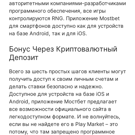
авторитетными компаниями-разработчиками
программного обеспечения, все игры
контролируются RNG. Приложение Mostbet
для смартфонов доступно как для устройств
на базе Android, так и для iOS.
Бонус Через Криптовалютный
Депозит
Всего за шесть простых шагов клиенты могут
получить доступ к своим личным счетам и
делать ставки безопасно и надежно.
Доступное для устройств на базе iOS и
Android, приложение Мостбет предлагает
все возможности официального сайта в
легкодоступном формате. И не волнуйтесь,
если вы не найдете его в Play Market – это
потому, что там запрещено программное