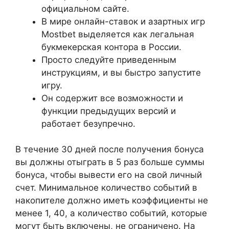
официальном сайте.
В мире онлайн-ставок и азартных игр
Mostbet выделяется как легальная
букмекерская контора в России.
Просто следуйте приведенным
инструкциям, и вы быстро запустите
игру.
Он содержит все возможности и
функции предыдущих версий и
работает безупречно.
В течение 30 дней после получения бонуса
вы должны отыграть в 5 раз больше суммы
бонуса, чтобы вывести его на свой личный
счет. Минимальное количество событий в
накопителе должно иметь коэффициенты не
менее 1, 40, а количество событий, которые
могут быть включены, не ограничено. На