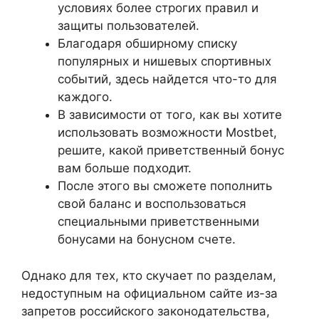
условиях более строгих правил и
защиты пользователей.
Благодаря обширному списку
популярных и нишевых спортивных
событий, здесь найдется что-то для
каждого.
В зависимости от того, как вы хотите
использовать возможности Mostbet,
решите, какой приветственный бонус
вам больше подходит.
После этого вы сможете пополнить
свой баланс и воспользоваться
специальными приветственными
бонусами на бонусном счете.
Однако для тех, кто скучает по разделам,
недоступным на официальном сайте из-за
запретов российского законодательства,