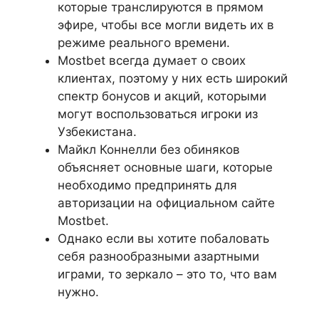
которые транслируются в прямом
эфире, чтобы все могли видеть их в
режиме реального времени.
Mostbet всегда думает о своих
клиентах, поэтому у них есть широкий
спектр бонусов и акций, которыми
могут воспользоваться игроки из
Узбекистана.
Майкл Коннелли без обиняков
объясняет основные шаги, которые
необходимо предпринять для
авторизации на официальном сайте
Mostbet.
Однако если вы хотите побаловать
себя разнообразными азартными
играми, то зеркало – это то, что вам
нужно.