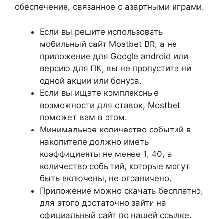
обеспечение, связанное с азартными играми.
Если вы решите использовать
мобильный сайт Mostbet BR, а не
приложение для Google android или
версию для ПК, вы не пропустите ни
одной акции или бонуса.
Если вы ищете комплексные
возможности для ставок, Mostbet
поможет вам в этом.
Минимальное количество событий в
накопителе должно иметь
коэффициенты не менее 1, 40, а
количество событий, которые могут
быть включены, не ограничено.
Приложение можно скачать бесплатно,
для этого достаточно зайти на
официальный сайт по нашей ссылке.