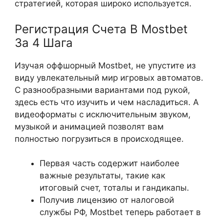
стратегией, которая широко используется.
Регистрация Счета В Mostbet
За 4 Шага
Изучая оффшорный Mostbet, не упустите из
виду увлекательный мир игровых автоматов.
С разнообразными вариантами под рукой,
здесь есть что изучить и чем насладиться. А
видеоформаты с исключительным звуком,
музыкой и анимацией позволят вам
полностью погрузиться в происходящее.
Первая часть содержит наиболее
важные результаты, такие как
итоговый счет, тоталы и гандикапы.
Получив лицензию от налоговой
службы РФ, Mostbet теперь работает в