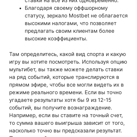
ставки на все из них одновременно.
Благодаря своему оффшорному
статусу, зеркало Mostbet не облагается
высокими налогами, что позволяет
предлагать своим клиентам более
высокие коэффициенты.
Там определитесь, какой вид спорта и какую
игру вы хотите посмотреть. Используя опцию
мультибет, вы также можете делать ставки
на ряд событий, которые транслируются в
прямом эфире, чтобы все могли видеть их в
режиме реального времени. Если вы точно
угадаете результаты хотя бы 9 из 12-15
событий, вы получите вознаграждение.
Например, если вы ставите на точный счет,
то сумма вашего выигрыша зависит от того,
насколько точно вы предсказали результат.