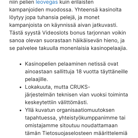
niin pelien
leovegas
kuin erilaisten
kampanjoiden muodossa. Yhteensä kasinolta
löytyy jopa tuhansia pelejä, ja monet
kampanjoista on käynnissä aivan jatkuvasti.
Tästä syystä Videoslots bonus tarjonnan voikin
sanoa olevan suorastaan häikäisevän hieno, ja
se palvelee takuulla monenlaisia kasinopelaajia.
Kasinopelien pelaaminen netissä ovat
ainoastaan sallittuja 18 vuotta täyttäneille
pelaajille.
Lokakuuta, mutta CRUKS-
järjestelmän teknisen vian vuoksi toiminta
keskeytettiin välittömästi.
Yllä kuvatun organisaatiomuutoksen
tapahtuessa, yhteistyökumppanimme tai
omistajamme sitoutuu noudattamaan
tämän Tietosuojaselosteen määrittelemiä