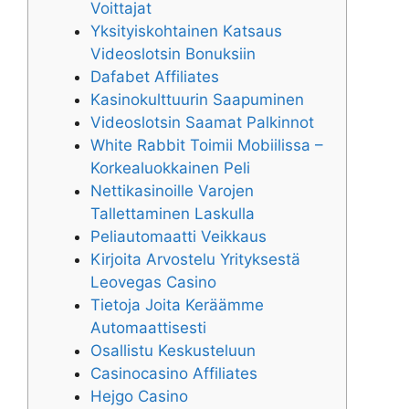
Voittajat
Yksityiskohtainen Katsaus
Videoslotsin Bonuksiin
Dafabet Affiliates
Kasinokulttuurin Saapuminen
Videoslotsin Saamat Palkinnot
White Rabbit Toimii Mobiilissa –
Korkealuokkainen Peli
Nettikasinoille Varojen
Tallettaminen Laskulla
Peliautomaatti Veikkaus
Kirjoita Arvostelu Yrityksestä
Leovegas Casino
Tietoja Joita Keräämme
Automaattisesti
Osallistu Keskusteluun
Casinocasino Affiliates
Hejgo Casino