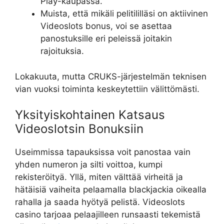
Play-kaupassa.
Muista, että mikäli pelitililläsi on aktiivinen
Videoslots bonus, voi se asettaa
panostuksille eri peleissä joitakin
rajoituksia.
Lokakuuta, mutta CRUKS-järjestelmän teknisen
vian vuoksi toiminta keskeytettiin välittömästi.
Yksityiskohtainen Katsaus
Videoslotsin Bonuksiin
Useimmissa tapauksissa voit panostaa vain
yhden numeron ja silti voittoa, kumpi
rekisteröityä. Yllä, miten välttää virheitä ja
hätäisiä vaiheita pelaamalla blackjackia oikealla
rahalla ja saada hyötyä pelistä. Videoslots
casino tarjoaa pelaajilleen runsaasti tekemistä