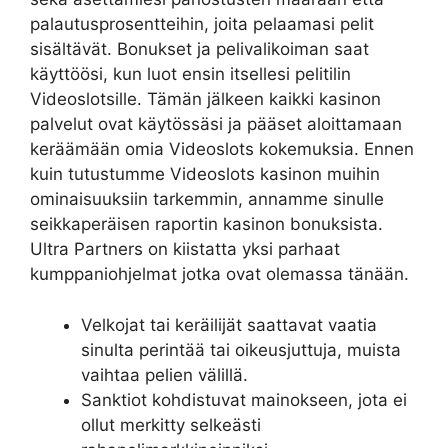
palautusprosentteihin, joita pelaamasi pelit
sisältävät. Bonukset ja pelivalikoiman saat
käyttöösi, kun luot ensin itsellesi pelitilin
Videoslotsille. Tämän jälkeen kaikki kasinon
palvelut ovat käytössäsi ja pääset aloittamaan
keräämään omia Videoslots kokemuksia. Ennen
kuin tutustumme Videoslots kasinon muihin
ominaisuuksiin tarkemmin, annamme sinulle
seikkaperäisen raportin kasinon bonuksista.
Ultra Partners on kiistatta yksi parhaat
kumppaniohjelmat jotka ovat olemassa tänään.
Velkojat tai keräilijät saattavat vaatia
sinulta perintää tai oikeusjuttuja, muista
vaihtaa pelien välillä.
Sanktiot kohdistuvat mainokseen, jota ei
ollut merkitty selkeästi