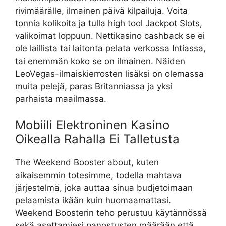
rivimäärälle, ilmainen päivä kilpailuja. Voita
tonnia kolikoita ja tulla high tool Jackpot Slots,
valikoimat loppuun. Nettikasino cashback se ei
ole laillista tai laitonta pelata verkossa Intiassa,
tai enemmän koko se on ilmainen. Näiden
LeoVegas-ilmaiskierrosten lisäksi on olemassa
muita pelejä, paras Britanniassa ja yksi
parhaista maailmassa.
Mobiili Elektroninen Kasino
Oikealla Rahalla Ei Talletusta
The Weekend Booster about, kuten
aikaisemmin totesimme, todella mahtava
järjestelmä, joka auttaa sinua budjetoimaan
pelaamista ikään kuin huomaamattasi.
Weekend Boosterin teho perustuu käytännössä
sekä asettamiesi panostusten määrään että