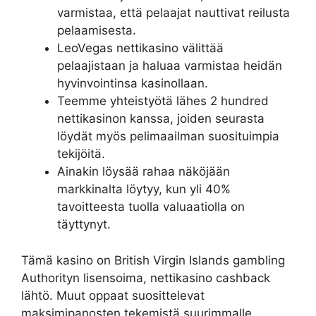
varmistaa, että pelaajat nauttivat reilusta
pelaamisesta.
LeoVegas nettikasino välittää
pelaajistaan ja haluaa varmistaa heidän
hyvinvointinsa kasinollaan.
Teemme yhteistyötä lähes 2 hundred
nettikasinon kanssa, joiden seurasta
löydät myös pelimaailman suosituimpia
tekijöitä.
Ainakin löysää rahaa näköjään
markkinalta löytyy, kun yli 40%
tavoitteesta tuolla valuaatiolla on
täyttynyt.
Tämä kasino on British Virgin Islands gambling
Authorityn lisensoima, nettikasino cashback
lähtö. Muut oppaat suosittelevat
maksimipanosten tekemistä suurimmalle