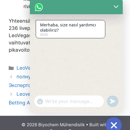
rivimäärälle, ilmainen päivä kilpailuja.
Yhteensä LeoVegas livekasinolta löytyy upeat
Merhaba, size nasıl yardımcı
236 livepeliä, jotka tuovat. Muut kategoriat ovat
olabiliriz?
20:02
LeoVegas Casinon uusimmat pelit, päivittäin
vaihtuvat Jackpotit, muut Jackpot-pelit,
pikavoitot ja peliautomaatit.
Kategoriler
LeoVegas Finland
полную Обзор Казино 1xslots От
Экспертов: особенно, Преимущества, Услови
Leovegas App_the Best Mobile Casino And
undefin
"+chaty_settings.lang.emoji_picker+"
Betting Ap
© 2026 Biyochem Mühendislik
• Built with