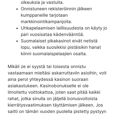
oikeuksia ja vastuita.
Onnistuneen rekisteröinnin jälkeen
kumppaneille tarjotaan
markkinointikampanjoita.
Uhkapelaamisen laillisuudesta on käyty jo
pari vuosisataa kädenvääntöä.
Suomalaiset pikakasinot eivät netistä
lopu, vaikka suosikkisi pistäisikin hanat
kiinni suomalaispelaajien osalta.
Mikäli ze ei syystä tai toisesta onnistu
vastaamaan mieltäsi askarruttaviin asioihin, voit
aina perol yhteydessä kasinon suoraan
asiakastukeen. Kasinobonukselle ei ole
ilmoitettu voittokattoa, joten saat pitää kaikki
rahat, jotka sinulla on jäljellä bonusvoitoista
kierrätysvaatimuksen täyttämisen jälkeen. Jos
saitti on tämän vuoden puolella pistetty pystyyn