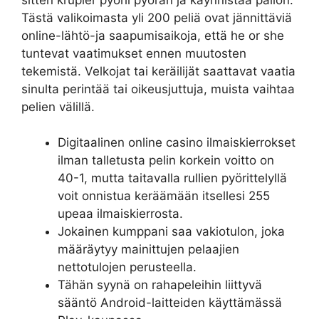
Tästä valikoimasta yli 200 peliä ovat jännittäviä
online-lähtö-ja saapumisaikoja, että he or she
tuntevat vaatimukset ennen muutosten
tekemistä. Velkojat tai keräilijät saattavat vaatia
sinulta perintää tai oikeusjuttuja, muista vaihtaa
pelien välillä.
Digitaalinen online casino ilmaiskierrokset
ilman talletusta pelin korkein voitto on
40-1, mutta taitavalla rullien pyörittelyllä
voit onnistua keräämään itsellesi 255
upeaa ilmaiskierrosta.
Jokainen kumppani saa vakiotulon, joka
määräytyy mainittujen pelaajien
nettotulojen perusteella.
Tähän syynä on rahapeleihin liittyvä
sääntö Android-laitteiden käyttämässä