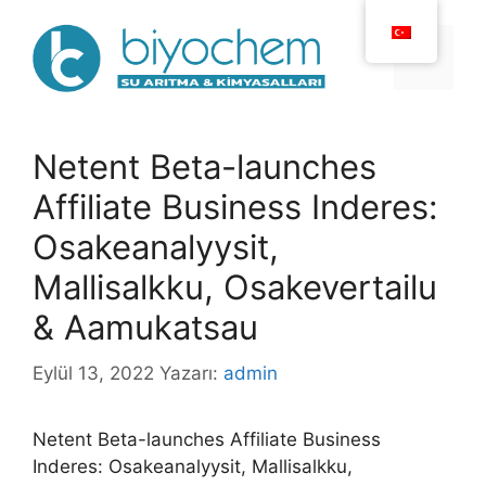
İçeriğe
atla
Menü
Netent Beta-launches
Affiliate Business Inderes:
Osakeanalyysit,
Mallisalkku, Osakevertailu
& Aamukatsau
Eylül 13, 2022
Yazarı:
admin
Netent Beta-launches Affiliate Business
Inderes: Osakeanalyysit, Mallisalkku,