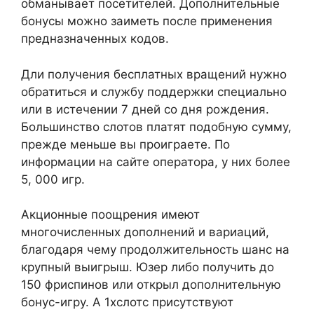
обманывает посетителей. Дополнительные
бонусы можно заиметь после применения
предназначенных кодов.
Дли получения бесплатных вращений нужно
обратиться и службу поддержки специально
или в истечении 7 дней со дня рождения.
Большинство слотов платят подобную сумму,
прежде меньше вы проиграете. По
информации на сайте оператора, у них более
5, 000 игр.
Акционные поощрения имеют
многочисленных дополнений и вариаций,
благодаря чему продолжительность шанс на
крупный выигрыш. Юзер либо получить до
150 фриспинов или открыл дополнительную
бонус-игру. А 1хслотс присутствуют