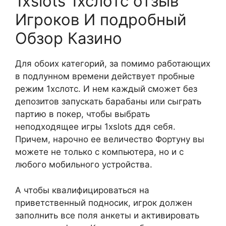
1xslots 1хслотс отзыв
Игроков И подробный
Обзор Казино
Для обоих категорий, за помимо работающих
в подлунном времени действует пробные
режим 1хслотс. И нем каждый сможет без
депозитов запускать барабаны или сыграть
партию в покер, чтобы выбрать
неподходящее игры 1xslots ддя себя.
Причем, нарочно ее величество Фортуну вы
можете не только с компьютера, но и с
любого мобильного устройства.
А чтобы квалифицироваться на
приветственный подносик, игрок должен
заполнить все поля анкеты и активировать