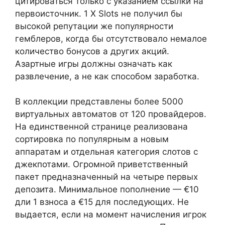
цитироваться только с указанием ссылки на
первоисточник. 1 X Slots не получил бы
высокой репутации же популярности
гемблеров, когда бы отсутствовало немалое
количество бонусов а других акций.
Азартные игры должны означать как
развлечение, а не как способом заработка.
В коллекции представлены более 5000
виртуальных автоматов от 120 провайдеров.
На единственной странице реализована
сортировка по популярным а новым
аппаратам и отдельная категория слотов с
джекпотами. Огромной приветственный
пакет предназначенный на четыре первых
депозита. Минимальное пополнение — €10
дли 1 взноса а €15 для последующих. Не
выдается, если на момент начисления игрок