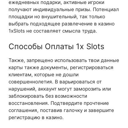
ежедневных подарки, активные игроки
получают индивидуальные призы. Потенциал
площадки но внушительный, так только
выбрать подходящее развлечение в казино
1xSlots не составляет смысла труда.
Способы Оплаты 1x Slots
Также, запрещено использовать твои данные
карты также документы, регистрироваться
клиентам, которые не дошли
совершеннолетия. В варьироваться от
нарушений, аккаунт могут заморозить или
заблокировать без возможности
восстановления. Подтвердите прочтение
соглашения, поставив галочку и завершите
регистрацию в казино.