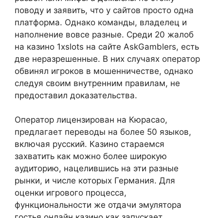
поводу и заявить, что у сайтов просто одна
платформа. Однако команды, владелец и
наполнение вовсе разные. Среди 20 жалоб
на казино 1xslots на сайте AskGamblers, есть
две неразрешенные. В них случаях оператор
обвинял игроков в мошенничестве, однако
следуя своим внутренним правилам, не
предоставил доказательства.
Оператор лицензирован на Кюрасао,
предлагает переводы на более 50 языков,
включая русский. Казино стараемся
захватить как можно более широкую
аудиторию, нацелившись на эти разные
рынки, и числе которых Германия. Для
оценки игрового процесса,
функциональности же отдачи эмулятора
гостья онлайн казино как запускает