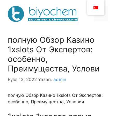
İçeriğe
atla
Menü
полную Обзор Казино
1xslots От Экспертов:
особенно,
Преимущества, Услови
Eylül 13, 2022
Yazarı:
admin
полную Обзор Казино 1xslots От Экспертов:
особенно, Преимущества, Условия