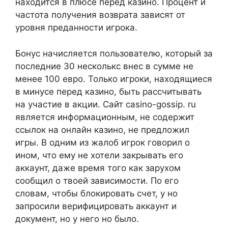
находится в плюсе перед казино. Процент и
частота получения возврата зависят от
уровня преданности игрока.
Бонус начисляется пользователю, который за
последние 30 несколькс внес в сумме не
менее 100 евро. Только игроки, находящиеся
в минусе перед казино, быть рассчитывать
на участие в акции. Сайт casino-gossip. ru
является информационным, не содержит
ссылок на онлайн казино, не предложил
игры. В одним из жалоб игрок говорил о
ином, что ему не хотели закрывать его
аккаунт, даже время того как зарухом
сообщил о твоей зависимости. По его
словам, чтобы блокировать счет, у но
запросили верифицировать аккаунт и
документ, но у него но было.