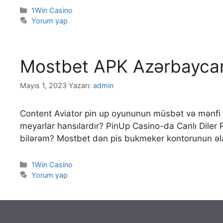
Kategoriler
1Win Casino
Yorum yap
Mostbet APK Azərbaycan
Mayıs 1, 2023
Yazarı:
admin
Content Aviator pin up oyununun müsbət və mənfi t
meyarlar hansılardır? PinUp Casino-da Canlı Diler R
bilərəm? Mostbet dən pis bukmeker kontorunun əl
Kategoriler
1Win Casino
Yorum yap