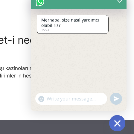
Merhaba, size nasıl yardımcı
olabiliriz?
15:24
t-i necə yükləmək olar
xşı kazinoları müəyyən etmək üçün lazım olan
mler in hesabımı sürətli bir şəkildə necə artıra
…
undefin
"+chaty_settings.lang.emoji_picker+"