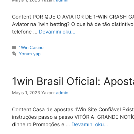
Content POR QUE O AVIATOR DE 1-WIN CRASH GAM
Aviator na 1win betting? O que há de tão distintiv
telefone …
Devamını oku…
Kategoriler
1Win Casino
Yorum yap
1win Brasil Oficial: Apo
Mayıs 1, 2023
Yazarı:
admin
Content Casa de apostas 1Win Site Confiável Existe
instruções passo a passo VITÓRIA: GRANDE NOTÍCI
dinheiro Promoções e …
Devamını oku…