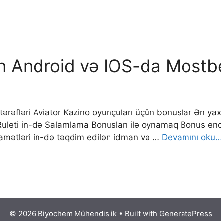
 Android və IOS-da Mostbe
ərəfləri Aviator Kazino oyunçuları üçün bonuslar Ən ya
uleti in-də Salamlama Bonusları ilə oynamaq Bonus endiri
amətləri in-də təqdim edilən idman və …
Devamını oku
© 2026 Biyochem Mühendislik
• Built with
GeneratePress