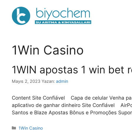
İçeriğe
atla
1Win Casino
1WIN apostas 1 win bet 
Mayıs 2, 2023
Yazarı:
admin
Content Site Confiável Capa de celular Venha para
aplicativo de ganhar dinheiro Site Confiável AirP
Santos e Blaze Apostas Bônus e Promoções Supor
Kategoriler
1Win Casino