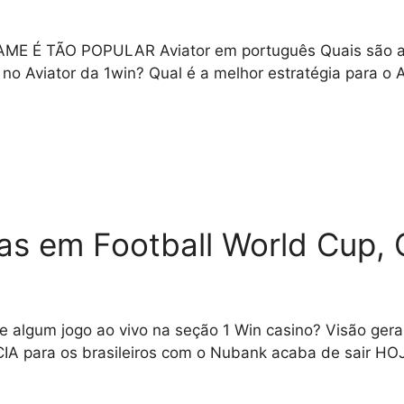
E É TÃO POPULAR Aviator em português Quais são as
o no Aviator da 1win? Qual é a melhor estratégia para o
stas em Football World Cup,
 algum jogo ao vivo na seção 1 Win casino? Visão geral 
A para os brasileiros com o Nubank acaba de sair HOJE