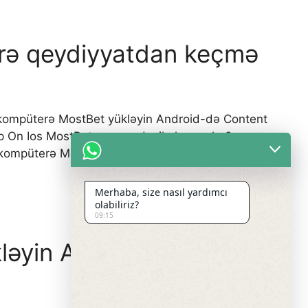
zrə qeydiyyatdan keçmə
kompüterə MostBet yükləyin Android-də Content
On Ios MostBet-ə necə daxil olmaq olar?
ə kompüterə MostBet yükləmə …
Devamını oku…
Merhaba, size nasıl yardımcı
olabiliriz?
09:15
ləyin Android-d