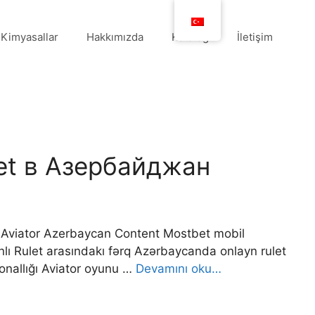
Kimyasallar
Hakkımızda
Katalog
İletişim
et в Aзepбaйджaн
Aviator Azerbaycan Content Mostbet mobil
 Rulet arasındakı fərq Azərbaycanda onlayn rulet
nallığı Aviator oyunu …
Devamını oku…