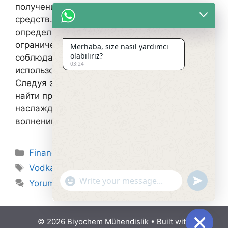
получения и использования бонусных
средств. Включены различные правила,
определяющие условия и возможные
ограничения, Водка Бет которые необходимо
Merhaba, size nasıl yardımcı
olabiliriz?
соблюдать для корректного и эффективного
03:24
использования предложенного бонуса.
Следуя этим рекомендациям, вы сможете
найти проверенную платформу и
наслаждаться процессом без лишних
волнений и рисков. …
Devamını oku…
Kategoriler
Finance, Real Estate
Etiketler
Vodka казино
undefin
"+chaty_settings.lang.emoji_picker+"
Yorum yap
© 2026 Biyochem Mühendislik
• Built with