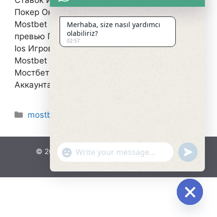
Покер Онлайн-казино Mostbet Промокод
Mostbet 2023 Для Жителей Узбекистана Live-
Merhaba, size nasıl yardımcı
olabiliriz?
превью Приложение Mostbet Для Android И
02:57
Ios Игровые Автоматы И Слоты Mostbet
Mostbet Uz: Обзор Варианты Ставок Mostbet
Мостбет Регистрация С Бонусом Нового
Аккаунта Приветственный …
Devamını oku…
Kategoriler
mostbet royxatga olish
undefin
© 2026 Biyochem Mühendislik
• Built with
"+chaty_settings.lang.emoji_picker+"
GeneratePress
Hide