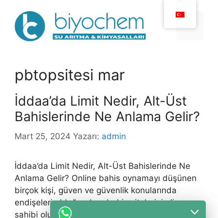
İçeriğe
atla
Menü
pbtopsitesi mar
İddaa’da Limit Nedir, Alt-Üst
Bahislerinde Ne Anlama Gelir?
Mart 25, 2024
Yazarı:
admin
İddaa’da Limit Nedir, Alt-Üst Bahislerinde Ne
Anlama Gelir? Online bahis oynamayı düşünen
birçok kişi, güven ve güvenlik konularında
endişeleri olduğundan, bahis sitelerinin lisans
sahibi olup olmadığını öğrenmek isteyebilirler.