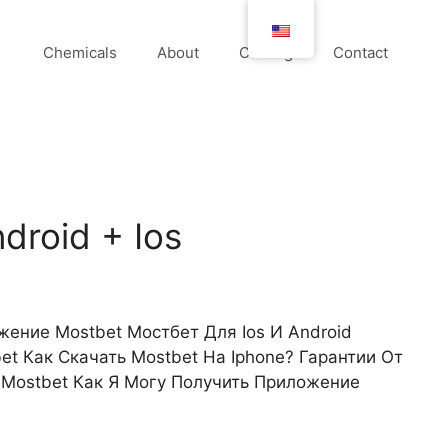
Chemicals
About
Catalog
Contact
roid + Ios
жение Mostbet Мостбет Для Ios И Android
 Как Скачать Mostbet На Iphone? Гарантии От
 Mostbet Как Я Могу Получить Приложение