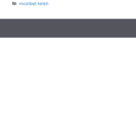
Categories
mostbet kirish